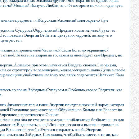
 где каждый из них Усиливал другого многократно от одного лишь
 такой Мощный Импульс Любви, за счёт которого можно ... сдвинуть
учальные предметы, и Испускали Усиленный многократно Луч
сли один из Супругов Обручальный Предмет носит на левой руке, то
 Это позволит Энергии Выйти из центра их ладоней, потому что
 центра стоп.
 являются проявленной Частичкой Силы Бога, но окрашенной
 от неё. То есть, не взирая на то, каким камнем будет сам Предмет, но
Энергии. А главное при этом, научиться Владеть своими Энергиями,
лы со структурой того минерала, каким рождалась ваша Душа в своём
Исцеляющими свойствами, потому что в них содержится Частичка Кода
елитесь со своим Звёздным Супругом и Любовью своего Родителя, что
а.
ших физических тел, а наши Энергии придут к прежней норме, которая
м вашей Половинке расскажет ваше Обручальное Кольцо или Браслет по
ё прежнее энергетическое Сияние.
, то он или она не сможет к вам даже приблизиться безболезненно для
может их Выдержать, а ещё Личность, если она высоко поднялась в
ции Вознесения, чтобы Учиться сохранять в себе Энергии.
твовать своих Звёздных Половинок, чтобы быть вместе с ними, как