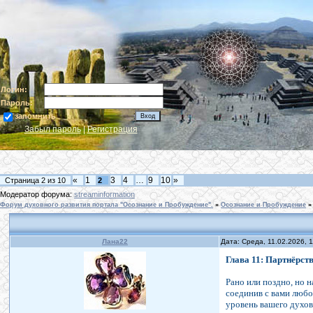
Логин:
Пароль:
запомнить
Забыл пароль
|
Регистрация
«
1
3
4
…
9
10
»
Страница
2
из
10
2
Модератор форума:
streaminformation
Форум духовного развития портала "Осознание и Пробуждение".
»
Осознание и Пробуждение
»
Лана22
Дата: Среда, 11.02.2026, 
Глава 11: Партнёрст
Рано или поздно, но н
соединив с вами любо
уровень вашего духов