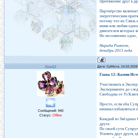
Притяжение друг к др
Партнёрство включает 
энергетическим прит
потому что их Связь 
ними или любви одног
двигателем которых я
Но несомненно одно, 
Нарада Ринпоче,
декабрь 2013 года.
Лана22
Дата: Суббота, 14.02.2026
Глава 12: Камни Ист
Участвовать в Экспер
Эксперименте до след
Свободны от Уз Клятв
Просто, если оба Суп
начинал избавляться о
Сообщений:
940
Статус:
Offline
Каждый из Звёздных С
друга.
По своей сути Супруг
Усилить друг друга, 