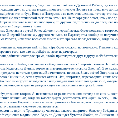
 - мужчина или женщина, будет вашим партнёром в Духовной Работе, где вы на р
подходят друг другу, где в едином энергетическом Порыве вы прекрасно допо
а найдётся что-нибудь Новое и Интересное во всех отношениях, потому что глав
такой же энергетической ёмкостью, что и вы. Не говоря уже о том, что у вас до
 Энергии намного выше по вибрациям, то другой будет гасить их до среднего по
одном вибрационном уровне.
ые Энергии, а другой более лёгкие, то первый всегда будет подавлять второго,
из вас Энергий больше, а у другого меньше, то Партнёрства вообще не получится
мя Работы, исчерпав весь свой лимит, а это чревато последствиями, когда на к
ленным показателям найти Партнёра будет сложно, но возможно. Главное, захот
третите того, кто вам подойдёт по всем параметрам.
 понадобится некоторое время, чтобы приглядеться друг к другу и сРаботаться 
мент вы поймёте, что готовы к объединению своих Энергий с вашим Партнёром
тока Кода своих Душ, которые вы материализуете из своих Энергий. Это нужно
 предметы не только дают вам Возможность, не глядя, Знать всё об Энергиях ва
ское Очищение, если случится оказия. Или, например, переговорить с ним без 
бо вы с ним будете находиться в индивидуальном волновом диапазоне, котор
 возможно, не взирая на разделяющее вас расстояние или даже Время.
 будет вашим вторым Я, независимо от разности ваших взглядов на жизнь, вос
нению ваших Сил, когда вы вместе будете действовать, как Один. То есть, ... 
ко со своим Партнёром вы сможете произвести Большее, чем ожидалось вами, 
ного развития и сможете реализоваться.
дьми не идёт по Триединству человека, как это, например, бывает у Звёздны
 объединения в одно целое. Ведь по Душе идёт Чувство Любви, по Личности - 