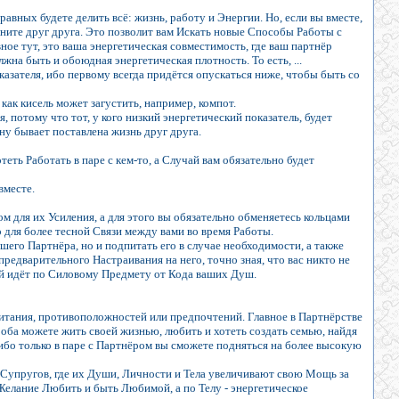
авных будете делить всё: жизнь, работу и Энергии. Но, если вы вместе,
лните друг друга. Это позволит вам Искать новые Способы Работы с
ное тут, это ваша энергетическая совместимость, где ваш партнёр
лжна быть и обоюдная энергетическая плотность. То есть, ...
казателя, ибо первому всегда придётся опускаться ниже, чтобы быть со
 как кисель может загустить, например, компот.
, потому что тот, у кого низкий энергетический показатель, будет
ону бывает поставлена жизнь друг друга.
еть Работать в паре с кем-то, а Случай вам обязательно будет
вместе.
 для их Усиления, а для этого вы обязательно обменяетесь кольцами
 для более тесной Связи между вами во время Работы.
шего Партнёра, но и подпитать его в случае необходимости, а также
предварительного Настраивания на него, точно зная, что вас никто не
ый идёт по Силовому Предмету от Кода ваших Душ.
питания, противоположностей или предпочтений. Главное в Партнёрстве
Вы оба можете жить своей жизнью, любить и хотеть создать семью, найдя
ибо только в паре с Партнёром вы сможете подняться на более высокую
х Супругов, где их Души, Личности и Тела увеличивают свою Мощь за
Желание Любить и быть Любимой, а по Телу - энергетическое