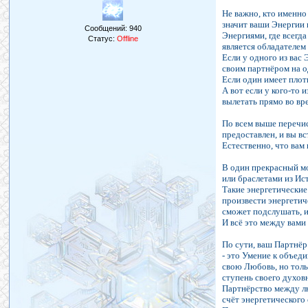
Не важно, кто именно
значит ваши Энергии 
Сообщений:
940
Энергиями, где всегд
Статус:
Offline
является обладателем 
Если у одного из вас
своим партнёром на 
Если один имеет плотн
А вот если у кого-то 
вылетать прямо во вре
По всем выше перечис
предоставлен, и вы вс
Естественно, что вам
В один прекрасный мо
или браслетами из Ис
Такие энергетические
произвести энергетиче
сможет подслушать, и
И всё это между вами
По сути, ваш Партнёр
- это Умение к объеди
свою Любовь, но толь
ступень своего духов
Партнёрство между лю
счёт энергетического