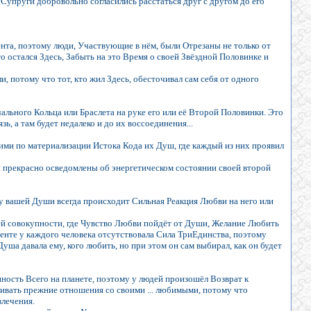
Супруги добровольно согласились расстаться друг с другом до его
та, поэтому люди, Участвующие в нём, были Отрезаны не только от
о остался Здесь, Забыть на это Время о своей Звёздной Половинке и
, потому что тот, кто жил Здесь, обесточивал сам себя от одного
ального Кольца или Браслета на руке его или её Второй Половинки. Это
ь, а там будет недалеко и до их воссоединения...
ми по материализации Истока Кода их Душ, где каждый из них проявил
ни прекрасно осведомлены об энергетическом состоянии своей второй
у вашей Души всегда происходит Сильная Реакция Любви на него или
оей совокупности, где Чувство Любви пойдёт от Души, Желание Любить
енте у каждого человека отсутствовала Сила ТриЕдинства, поэтому
ша давала ему, кого любить, но при этом он сам выбирал, как он будет
нность Всего на планете, поэтому у людей произошёл Возврат к
аивать прежние отношения со своими ... любимыми, потому что
влечения.