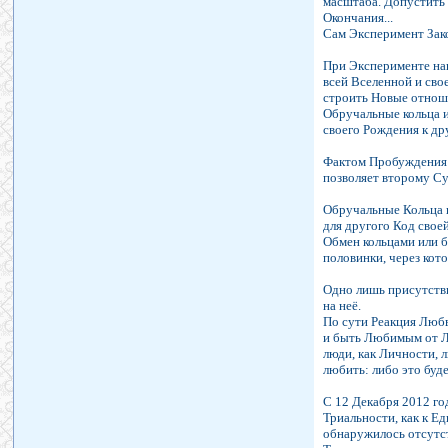
масштаба. Допустить 
Окончания...
Сам Эксперимент Зако
При Эксперименте на
всей Вселенной и сво
строить Новые отнош
Обручальные кольца и
своего Рождения к др
Фактом Пробуждения т
позволяет второму Суп
Обручальные Кольца и
для другого Код свое
Обмен кольцами или б
половинки, через кот
Одно лишь присутстви
на неё.
По сути Реакция Любв
и быть Любимым от Ли
люди, как Личности, 
любить: либо это буд
С 12 Декабря 2012 го
Триальности, как к Е
обнаружилось отсутств