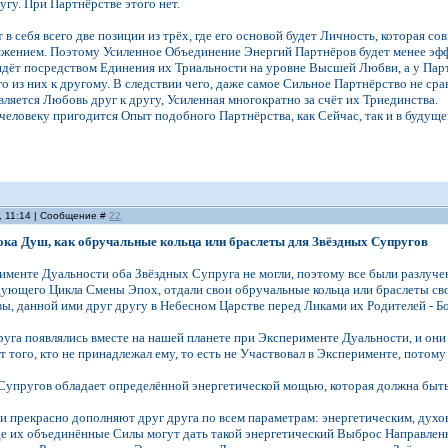
угу. При Партнёрстве этого нет.
в себя всего две позиции из трёх, где его основой будет Личность, которая с
яжением. Поэтому Усиленное Объединение Энергий Партнёров будет менее эфф
идёт посредством Единения их Триальности на уровне Высшей Любви, а у Пар
о из них к другому. В следствии чего, даже самое Сильное Партнёрство не с
вляется Любовь друг к другу, Усиленная многократно за счёт их Триединства.
человеку пригодится Опыт подобного Партнёрства, как Сейчас, так и в будуще
, 11:14 | Сообщение #
22
ока Душ, как обручальные кольца или браслеты для Звёздных Супругов
именте Дуальности оба Звёздных Супруга не могли, поэтому все были разлучены
ующего Цикла Смены Эпох, отдали свои обручальные кольца или браслеты сво
ы, данной ими друг другу в Небесном Царстве перед Ликами их Родителей - Бог
руга появлялись вместе на нашей планете при Эксперименте Дуальности, и он
т того, кто не принадлежал ему, то есть не Участвовал в Эксперименте, потому
упругов обладает определённой энергетической мощью, которая должна быть 
и прекрасно дополняют друг друга по всем параметрам: энергетическим, духо
где их объединённые Силы могут дать такой энергетический Выброс Направле