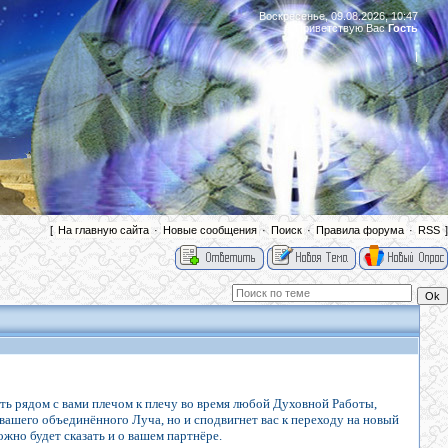
Воскресенье, 09.08.2026, 10:47
Приветствую Вас
Гость
|
[
На главную сайта
·
Новые сообщения
·
Поиск
·
Правила форума
·
RSS
]
стать рядом с вами плечом к плечу во время любой Духовной Работы,
вашего объединённого Луча, но и сподвигнет вас к переходу на новый
жно будет сказать и о вашем партнёре.