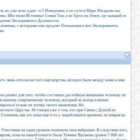
м, но уже ясно одно - в 5 Измерении, а по сути в Мире Малдены нас
овы. Ибо наши Истинные Семьи Там, а не Здесь на Земле, где каждый из
ождения Эксперимента Дуальности.
 Половинки, с которыми они продлят Отношения и вне Эксперимента,
ка.
то лишь отголоски того партнёрства, которое было между нами и ими
но развит для того, чтобы составить достойную компанию человеку не
ли нашему современному человеку, который не всегда в жизни
пираться только на логику своего мышления. Но.
вотного Царства. Не говоря уже о том, что при Связи с Душой их
ознания, как это пока ещё есть у людей нашего времени, не взирая на
о Участники на один уровень понизили свои вибрации. В следствии чего,
 время, пока на нашей планете были Тёмные Времена сроком 7 000 лет.
торая закончилась 7 500 лет назад. Но до этого момента люди на Земле