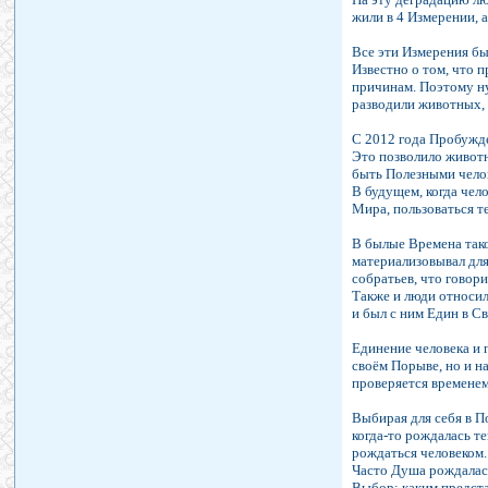
жили в 4 Измерении, а
Все эти Измерения бы
Известно о том, что п
причинам. Поэтому ну
разводили животных, 
С 2012 года Пробужде
Это позволило животн
быть Полезными чело
В будущем, когда чел
Мира, пользоваться т
В былые Времена тако
материализовывал для
собратьев, что говор
Также и люди относили
и был с ним Един в С
Единение человека и 
своём Порыве, но и на
проверяется временем
Выбирая для себя в П
когда-то рождалась т
рождаться человеком.
Часто Душа рождалась
Выбор: каким предст