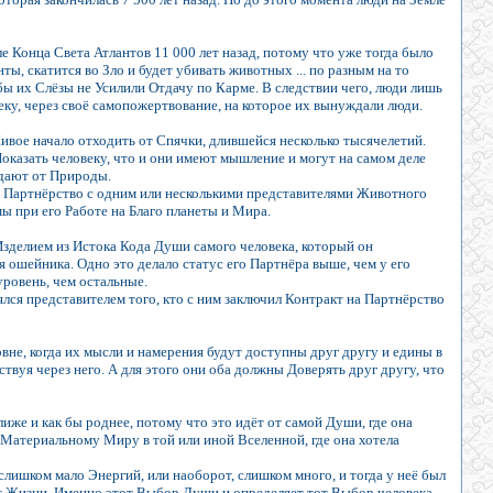
е Конца Света Атлантов 11 000 лет назад, потому что уже тогда было
ты, скатится во Зло и будет убивать животных ... по разным на то
 их Слёзы не Усилили Отдачу по Карме. В следствии чего, люди лишь
еку, через своё самопожертвование, на которое их вынуждали люди.
Живое начало отходить от Спячки, длившейся несколько тысячелетий.
казать человеку, что и они имеют мышление и могут на самом деле
адают от Природы.
на Партнёрство с одним или несколькими представителями Животного
ы при его Работе на Благо планеты и Мира.
Изделием из Истока Кода Души самого человека, который он
 ошейника. Одно это делало статус его Партнёра выше, чем у его
уровень, чем остальные.
лялся представителем того, кто с ним заключил Контракт на Партнёрство
вне, когда их мысли и намерения будут доступны друг другу и едины в
ствуя через него. А для этого они оба должны Доверять друг другу, что
иже и как бы роднее, потому что это идёт от самой Души, где она
 Материальному Миру в той или иной Вселенной, где она хотела
слишком мало Энергий, или наоборот, слишком много, и тогда у неё был
т Жизни. Именно этот Выбор Души и определяет тот Выбор человека,