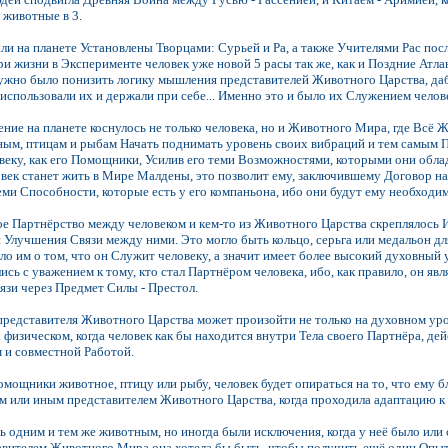
 животные в 3.
ли на планете Установлены Творцами: Сурьей и Ра, а также Учителями Рас посл
ри жизни в Эксперименте человек уже новой 5 расы так же, как и Поздние Атлан
жно было понизить логику мышления представителей Животного Царства, дабы
использовали их и держали при себе... Именно это и было их Служением челов
ние на планете коснулось не только человека, но и Животного Мира, где Всё 
ым, птицам и рыбам Начать поднимать уровень своих вибраций и тем самым По
веку, как его Помощники, Усилив его теми Возможностями, которыми они обл
овек станет жить в Мире Малдены, это позволит ему, заключившему Договор 
еми Способности, которые есть у его компаньона, ибо они будут ему необходим
е Партнёрство между человеком и кем-то из Животного Царства скреплялось 
 Улучшения Связи между ними. Это могло быть кольцо, серьга или медальон для
ило им о том, что он Служит человеку, а значит имеет более высокий духовный 
сь с уважением к тому, кто стал Партнёром человека, ибо, как правило, он яв
вязи через Предмет Силы - Престол.
представителя Животного Царства может произойти не только на духовном уро
 физическом, когда человек как бы находится внутри Тела своего Партнёра, дей
 и совместной Работой.
омощники животное, птицу или рыбу, человек будет опираться на то, что ему бл
ем или иным представителем Животного Царства, когда проходила адаптацию к
 одним и тем же животным, но иногда были исключения, когда у неё было или 
авителем Животного Мира она хотела бы быть, чтобы получить ещё один Опы