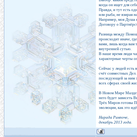
когда он ищет для се
Правда, и тут есть о
или рыба, не взирая 
Например, моя Душа к
Договору о Партнёрст
Разница между Помощн
происходит иначе, гд
вами, лишь когда вам
внутренней сутью.
В наше время люди ча
характерные черты оп
Сейчас у людей есть 
счёт совместных Дел.
последующей за ним 
всех сферах своей жи
В Новом Мире Малдены
него будет зависеть 
Трёх Миров готовы П
эволюции, как это и
Нарада Ринпоче,
декабрь 2013 года.