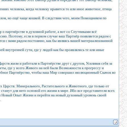
ениях человека, когда человеку нравится то или иное животное, птица
рлом, но ещё чаще кошкой. В следствии чего, моим Помощником по
о партнёрстве в духовной работе, а вот со Спутниками всё
асию. Поэтому, если в первом случае ваш Партнёр появляется рядом с
тся с вами рядом постоянно, как бы являясь вашей материализованной
ей внутренней сути, где у людей как бы проявлялись те или иные
арств жили и работали в Партнёрстве друг с другом, Усиливая себя за
ты, где у всего Живого на ней были Возможности к прогрессу и
добное Партнёрство, чтобы наш Мир совершил эволюционный Скачок во
 Царств: Минерального, Растительного и Животного, где только от
станут для него основой его жизни в мире. Ибо все представители всех
и Новый Опыт Жизни и перейти на новый духовный уровень своей
.