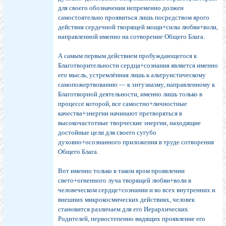
для своего обозначения непременно должен
самостоятельно проявиться лишь посредством ярого
действия сердечной творящей мощи+силы любви+воли,
направленной именно на сотворение Общего Блага.
А самым первым действием пробуждающегося к
Благотворительности сердца+сознания является именно
его мысль, устремлённая лишь к альтруистическому
самопожертвованию — к энтузиазму, направленному к
Благотворной деятельности, именно лишь только в
процессе которой, все самостно+личностные
качества+энергии начинают претворяться в
высокочастотные творческие энергии, находящие
достойные цели для своего сугубо
духовно+осознанного приложения в труде сотворения
Общего Блага.
Вот именно только в таком яром проявлении
свето+огненного луча творящей любви+воли в
человеческом сердце+сознании и во всех внутренних и
внешних микрокосмических действиях, человек
становится различаем для его Иерархических
Родителей, первостепенно видящих проявление его