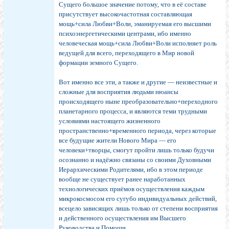
Сущего большое значение потому, что в её составе
присутствует высокочастотная составляющая
мощь+сила Любви+Воли, эманируемая его высшими
психоэнергетическими центрами, ибо именно
человеческая мощь+сила Любви+Воли исполняет роль
ведущей для всего, переходящего в Мир новой
формации земного Сущего.
Вот именно все эти, а также и другие — неизвестные и
сложные для восприятия людьми нюансы
происходящего ныне преобразовательно+переходного
планетарного процесса, и являются теми трудными
условиями настоящего жизненного
пространственно+временного периода, через которые
все будущие жители Нового Мира — его
человеки+творцы, смогут пройти лишь только будучи
осознанно и надёжно связаны со своими Духовными
Иерархическими Родителями, ибо в этом периоде
вообще не существует ранее наработанных
технологических приёмов осуществления каждым
микрокосмосом его сугубо индивидуальных действий,
всецело зависящих лишь только от степени восприятия
и действенного осуществления им Высшего
Руководства и Помощи.