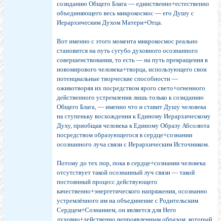
созиданию Общего Блага — единственно+естественно
объединяющего весь микрокосмос — его Душу с
Иерархическим Духом Матери+Отца.
Вот именно с этого момента микрокосмос реально
становится на путь сугубо духовного осознанного
совершенствования, то есть — на путь превращения в
новомирового человека+творца, использующего свои
потенциальные творческие способности —
оживотворяя их посредством ярого свето+огненного
действенного устремления лишь только к созиданию
Общего Блага, — именно что и ставит Душу человека
на ступеньку восхождения к Единому Иерархическому
Духу, приобщая человека к Единому Образу Абсолюта
посредством образующегося в сердце+сознании
осознанного луча связи с Иерархическим Источником.
Потому до тех пор, пока в сердце+сознании человека
отсутствует такой осознанный луч связи — такой
постоянный процесс действующего
качественно+энергетического напряжения, осознанно
устремлённого им на объединение с Родительским
Сердцем+Сознанием, он является для Него
духовно+действенно непроявленным образом, который