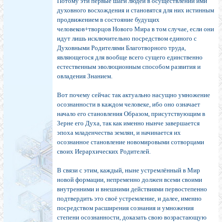
Потому эти первые шаги людей в осуществлении ими
духовного восхождения и становятся для них истинным
продвижением в состояние будущих
человеков+творцов Нового Мира в том случае, если они
идут лишь исключительно посредством единого с
Духовными Родителями Благотворного труда,
являющегося для вообще всего сущего единственно
естественным эволюционным способом развития и
овладения Знанием.
Вот почему сейчас так актуально насущно умножение
осознанности в каждом человеке, ибо оно означает
начало его становления Образом, присутствующим в
Зерне его Духа, так как именно нынче завершается
эпоха младенчества землян, и начинается их
осознанное становление новомировыми сотворцами
своих Иерархических Родителей.
В связи с этим, каждый, ныне устремлённый в Мир
новой формации, непременно должен всеми своими
внутренними и внешними действиями первостепенно
подтвердить это своё устремление, и далее, именно
посредством расширения сознания и умножения
степени осознанности, доказать свою возрастающую