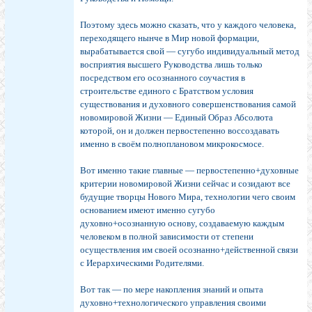
Поэтому здесь можно сказать, что у каждого человека,
переходящего нынче в Мир новой формации,
вырабатывается свой — сугубо индивидуальный метод
восприятия высшего Руководства лишь только
посредством его осознанного соучастия в
строительстве единого с Братством условия
существования и духовного совершенствования самой
новомировой Жизни — Единый Образ Абсолюта
которой, он и должен первостепенно воссоздавать
именно в своём полноплановом микрокосмосе.
Вот именно такие главные — первостепенно+духовные
критерии новомировой Жизни сейчас и созидают все
будущие творцы Нового Мира, технологии чего своим
основанием имеют именно сугубо
духовно+осознанную основу, создаваемую каждым
человеком в полной зависимости от степени
осуществления им своей осознанно+действенной связи
с Иерархическими Родителями.
Вот так — по мере накопления знаний и опыта
духовно+технологического управления своими