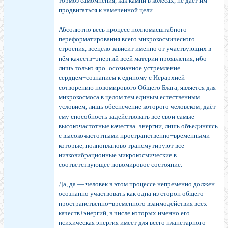
тормоз самомнения, как камни в колёсах, не даёт им
продвигаться к намеченной цели.
Абсолютно весь процесс полномасштабного
переформатирования всего микрокосмического
строения, всецело зависит именно от участвующих в
нём качеств+энергий всей материи проявления, ибо
лишь только яро+осознанное устремление
сердцем+сознанием к единому с Иерархией
сотворению новомирового Общего Блага, является для
микрокосмоса в целом тем единым естественным
условием, лишь обеспечение которого человеком, даёт
ему способность задействовать все свои самые
высокочастотные качества+энергии, лишь объединяясь
с высокочастотными пространственно+временными
которые, полнопланово трансмутируют все
низковибрационные микрокосмические в
соответствующее новомировое состояние.
Да, да — человек в этом процессе непременно должен
осознанно участвовать как одна из сторон общего
пространственно+временного взаимодействия всех
качеств+энергий, в числе которых именно его
психическая энергия имеет для всего планетарного