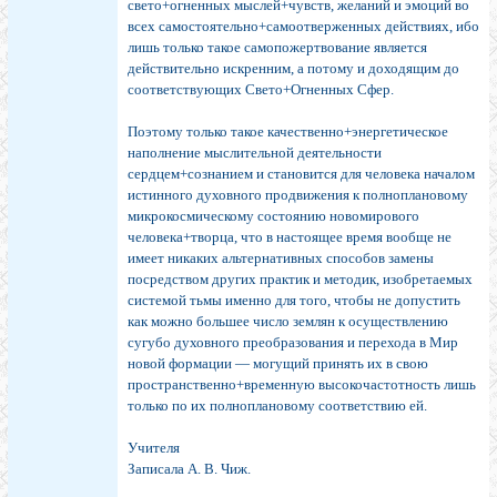
свето+огненных мыслей+чувств, желаний и эмоций во
всех самостоятельно+самоотверженных действиях, ибо
лишь только такое самопожертвование является
действительно искренним, а потому и доходящим до
соответствующих Свето+Огненных Сфер.
Поэтому только такое качественно+энергетическое
наполнение мыслительной деятельности
сердцем+сознанием и становится для человека началом
истинного духовного продвижения к полноплановому
микрокосмическому состоянию новомирового
человека+творца, что в настоящее время вообще не
имеет никаких альтернативных способов замены
посредством других практик и методик, изобретаемых
системой тьмы именно для того, чтобы не допустить
как можно большее число землян к осуществлению
сугубо духовного преобразования и перехода в Мир
новой формации — могущий принять их в свою
пространственно+временную высокочастотность лишь
только по их полноплановому соответствию ей.
Учителя
Записала А. В. Чиж.