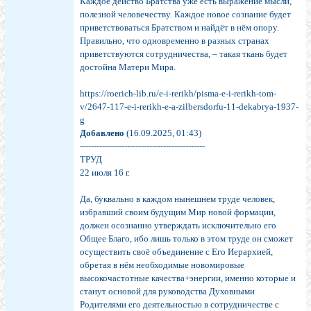
Каждое действо Братства уже есть выражение мысли,
полезной человечеству. Каждое новое сознание будет
приветствоваться Братством и найдёт в нём опору.
Правильно, что одновременно в разных странах
приветствуются сотрудничества, – такая ткань будет
достойна Матери Мира.
https://roerich-lib.ru/e-i-rerikh/pisma-e-i-rerikh-tom-
v/2647-117-e-i-rerikh-e-a-zilbersdorfu-11-dekabrya-1937-
g
Добавлено
(16.09.2025, 01:43)
---------------------------------------------
ТРУД
22 июля 16 г.
Да, буквально в каждом нынешнем труде человек,
избравший своим будущим Мир новой формации,
должен осознанно утверждать исключительно его
Общее Благо, ибо лишь только в этом труде он сможет
осуществить своё объединение с Его Иерархией,
обретая в нём необходимые новомировые
высокочастотные качества+энергии, именно которые и
станут основой для руководства Духовными
Родителями его деятельностью в сотрудничестве с