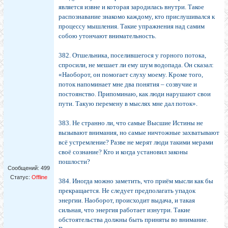
является извне и которая зародилась внутри. Такое
распознавание знакомо каждому, кто прислушивался к
процессу мышления. Такие упражнения над самим
собою утончают внимательность.
382. Отшельника, поселившегося у горного потока,
спросили, не мешает ли ему шум водопада. Он сказал:
«Наоборот, он помогает слуху моему. Кроме того,
поток напоминает мне два понятия – созвучие и
постоянство. Припоминаю, как люди нарушают свои
пути. Такую перемену в мыслях мне дал поток».
383. Не странно ли, что самые Высшие Истины не
вызывают внимания, но самые ничтожные захватывают
всё устремление? Разве не мерят люди такими мерами
своё сознание? Кто и когда установил законы
пошлости?
Сообщений:
499
Статус:
Offline
384. Иногда можно заметить, что приём мысли как бы
прекращается. Не следует предполагать упадок
энергии. Наоборот, происходит выдача, и такая
сильная, что энергия работает изнутри. Такие
обстоятельства должны быть приняты во внимание.