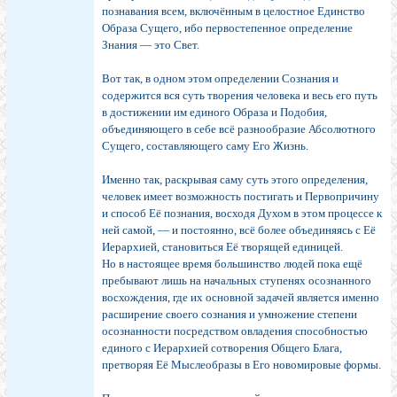
познавания всем, включённым в целостное Единство
Образа Сущего, ибо первостепенное определение
Знания — это Свет.
Вот так, в одном этом определении Сознания и
содержится вся суть творения человека и весь его путь
в достижении им единого Образа и Подобия,
объединяющего в себе всё разнообразие Абсолютного
Сущего, составляющего саму Его Жизнь.
Именно так, раскрывая саму суть этого определения,
человек имеет возможность постигать и Первопричину
и способ Её познания, восходя Духом в этом процессе к
ней самой, — и постоянно, всё более объединяясь с Её
Иерархией, становиться Её творящей единицей.
Но в настоящее время большинство людей пока ещё
пребывают лишь на начальных ступенях осознанного
восхождения, где их основной задачей является именно
расширение своего сознания и умножение степени
осознанности посредством овладения способностью
единого с Иерархией сотворения Общего Блага,
претворяя Её Мыслеобразы в Его новомировые формы.