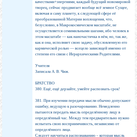
качествами+энергиями, каждый будущий новомировой
творец, сейчас продвигает вообще всё земное Сущее,
включая и саму планету, к следующей сфере её
преобразованной Материи воплощения, что,
безусловно, в Макрокосмическом масштабе, не
осуществляется семимильными шагами, ибо человек в
этом масштабе — как наночастичка в нём, но, так же,
как и она, исполняет свою задачу, обусловленную его
кармической ролью — всецело зависящей именно от
степени его связи с Иерархическими Родителями.
Учителя
Записала А. В. Чиж.
БРАТСТВО
380. Ещё, ещё дерзайте, умейте распознать срок!
381. При изучении передачи мысли обычно допускают
ошибку, ведущую к разочарованию. Немедленно
пытаются передать мысль определённому лицу в
определённый час. Между тем предварительно нужно
испытать свою восприимчивость, независимо от
определённого лица.
Следует научиться распознаванию – которая мысль