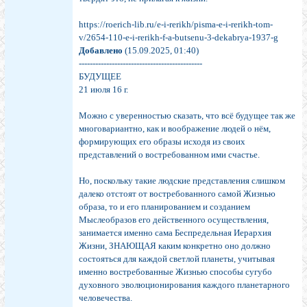
https://roerich-lib.ru/e-i-rerikh/pisma-e-i-rerikh-tom-
v/2654-110-e-i-rerikh-f-a-butsenu-3-dekabrya-1937-g
Добавлено
(15.09.2025, 01:40)
---------------------------------------------
БУДУЩЕЕ
21 июля 16 г.
Можно с уверенностью сказать, что всё будущее так же
многовариантно, как и воображение людей о нём,
формирующих его образы исходя из своих
представлений о востребованном ими счастье.
Но, поскольку такие людские представления слишком
далеко отстоят от востребованного самой Жизнью
образа, то и его планированием и созданием
Мыслеобразов его действенного осуществления,
занимается именно сама Беспредельная Иерархия
Жизни, ЗНАЮЩАЯ каким конкретно оно должно
состояться для каждой светлой планеты, учитывая
именно востребованные Жизнью способы сугубо
духовного эволюционирования каждого планетарного
человечества.