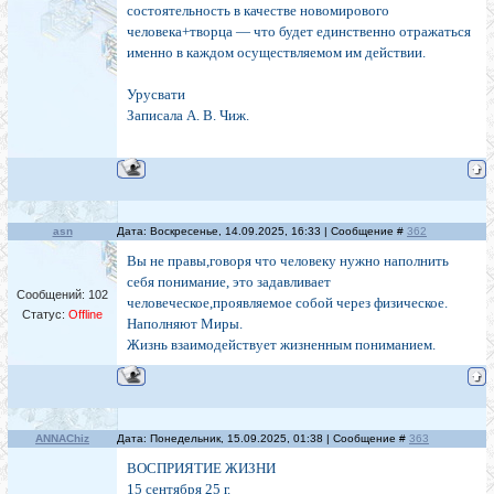
состоятельность в качестве новомирового
человека+творца — что будет единственно отражаться
именно в каждом осуществляемом им действии.
Урусвати
Записала А. В. Чиж.
asn
Дата: Воскресенье, 14.09.2025, 16:33 | Сообщение #
362
Вы не правы,говоря что человеку нужно наполнить
себя понимание, это задавливает
Сообщений:
102
человеческое,проявляемое собой через физическое.
Статус:
Offline
Наполняют Миры.
Жизнь взаимодействует жизненным пониманием.
ANNAChiz
Дата: Понедельник, 15.09.2025, 01:38 | Сообщение #
363
ВОСПРИЯТИЕ ЖИЗНИ
15 сентября 25 г.