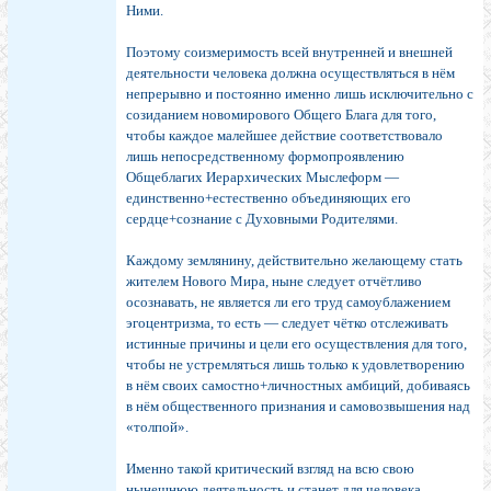
Ними.
Поэтому соизмеримость всей внутренней и внешней
деятельности человека должна осуществляться в нём
непрерывно и постоянно именно лишь исключительно с
созиданием новомирового Общего Блага для того,
чтобы каждое малейшее действие соответствовало
лишь непосредственному формопроявлению
Общеблагих Иерархических Мыслеформ —
единственно+естественно объединяющих его
сердце+сознание с Духовными Родителями.
Каждому землянину, действительно желающему стать
жителем Нового Мира, ныне следует отчётливо
осознавать, не является ли его труд самоублажением
эгоцентризма, то есть — следует чётко отслеживать
истинные причины и цели его осуществления для того,
чтобы не устремляться лишь только к удовлетворению
в нём своих самостно+личностных амбиций, добиваясь
в нём общественного признания и самовозвышения над
«толпой».
Именно такой критический взгляд на всю свою
нынешнюю деятельность и станет для человека