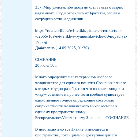
357. Мир ужасен, ибо люди не хотят знать о мирах
надземных. Люди отреклись от Братства, забыв о
сотрудничестве и единении.
https://roerich-lib.ru/e-i-rerikh/pisma-e-i-rerikh-tom-
v/2655-109-e-i-rerikh-a-i-yanushkevichu-30-noyabrya-
1937-g
Добавлено
(14.09.2025, 01:20)
---------------------------------------------
СОЗНАНИЕ
20 июля 16 г.
Много определительных терминов изобрело
человечество для единого понятия Сознания в числе
которых трудно разобраться что означает «под-» и
«над-» сознание и прочее, хотя вообще существует
единственное точное определение состояния
сопричастности человеческого микрокосмоса к
единому пространственному
Беспредельно+Абсолютному Знанию — СО+ЗНАНИЕ.
В него включено всё Знание, имеющееся в
пространстве, потенциально доступное для его