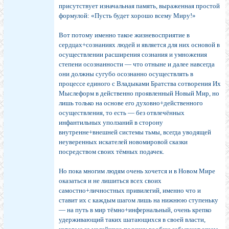
присутствует изначальная память, выраженная простой
формулой: «Пусть будет хорошо всему Миру!»
Вот потому именно такое жизневосприятие в
сердцах+сознаниях людей и является для них основой в
осуществлении расширения сознания и умножения
степени осознанности — что отныне и далее навсегда
они должны сугубо осознанно осуществлять в
процессе единого с Владыками Братства сотворения Их
Мыслеформ в действенно проявленный Новый Мир, но
лишь только на основе его духовно+действенного
осуществления, то есть — без отвлечённых
инфантильных уползаний в сторону
внутренне+внешней системы тьмы, всегда уводящей
неуверенных искателей новомировой сказки
посредством своих тёмных подачек.
Но пока многим людям очень хочется и в Новом Мире
оказаться и не лишиться всех своих
самостно+личностных привилегий, именно что и
ставит их с каждым шагом лишь на нижнюю ступеньку
— на путь в мир тёмно+инфернальный, очень крепко
удерживающий таких шатающихся в своей власти,