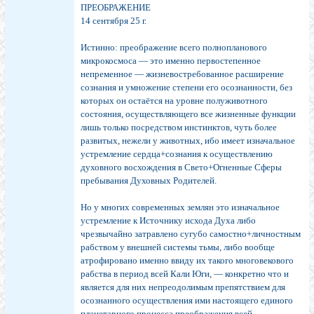
ПРЕОБРАЖЕНИЕ
14 сентября 25 г.
Истинно: преображение всего полнопланового
микрокосмоса — это именно первостепенное
непременное — жизневостребованное расширение
сознания и умножение степени его осознанности, без
которых он остаётся на уровне полуживотного
состояния, осуществляющего все жизненные функции
лишь только посредством инстинктов, чуть более
развитых, нежели у животных, ибо имеет изначальное
устремление сердца+сознания к осуществлению
духовного восхождения в Свето+Огненные Сферы
пребывания Духовных Родителей.
Но у многих современных землян это изначальное
устремление к Источнику исхода Духа либо
чрезвычайно затравлено сугубо самостно+личностным
рабством у внешней системы тьмы, либо вообще
атрофировано именно ввиду их такого многовекового
рабства в период всей Кали Юги, — конкретно что и
является для них непреодолимым препятствием для
осознанного осуществления ими настоящего единого
планетарного процесса преображения всей