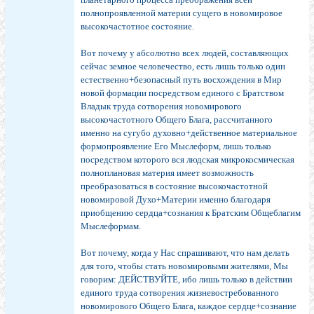
полнопроявленной материи сущего в новомировое
высокочастотное состояние.
Вот почему у абсолютно всех людей, составляющих
сейчас земное человечество, есть лишь только один
естественно+безопасный путь восхождения в Мир
новой формации посредством единого с Братством
Владык труда сотворения новомирового
высокочастотного Общего Блага, рассчитанного
именно на сугубо духовно+действенное материальное
формопроявление Его Мыслеформ, лишь только
посредством которого вся людская микрокосмическая
полноплановая материя имеет возможность
преобразоваться в состояние высокочастотной
новомировой Духо+Материи именно благодаря
приобщению сердца+сознания к Братским Общеблагим
Мыслеформам.
Вот почему, когда у Нас спрашивают, что нам делать
для того, чтобы стать новомировыми жителями, Мы
говорим: ДЕЙСТВУЙТЕ, ибо лишь только в действии
единого труда сотворения жизневостребованного
новомирового Общего Блага, каждое сердце+сознание