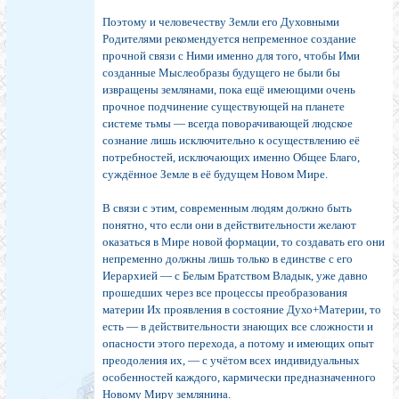
Поэтому и человечеству Земли его Духовными
Родителями рекомендуется непременное создание
прочной связи с Ними именно для того, чтобы Ими
созданные Мыслеобразы будущего не были бы
извращены землянами, пока ещё имеющими очень
прочное подчинение существующей на планете
системе тьмы — всегда поворачивающей людское
сознание лишь исключительно к осуществлению её
потребностей, исключающих именно Общее Благо,
суждённое Земле в её будущем Новом Мире.
В связи с этим, современным людям должно быть
понятно, что если они в действительности желают
оказаться в Мире новой формации, то создавать его они
непременно должны лишь только в единстве с его
Иерархией — с Белым Братством Владык, уже давно
прошедших через все процессы преобразования
материи Их проявления в состояние Духо+Материи, то
есть — в действительности знающих все сложности и
опасности этого перехода, а потому и имеющих опыт
преодоления их, — с учётом всех индивидуальных
особенностей каждого, кармически предназначенного
Новому Миру землянина.