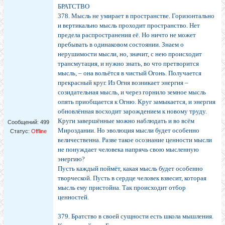
БРАТСТВО
378. Мысль не умирает в пространстве. Горизонтально
и вертикально мысль проходит пространство. Нет
предела распространения её. Но ничто не может
пребывать в одинаковом состоянии. Знаем о
нерушимости мысли, но, значит, с нею происходит
трансмутация, и нужно знать, во что претворится
мысль, – она вольётся в чистый Огонь. Получается
прекрасный круг. Из Огня возникает энергия –
созидательная мысль, и через горнило земное мысль
опять приобщается к Огню. Круг замыкается, и энергия
обновлённая восходит зарождением к новому труду.
Круги завершённые можно наблюдать и во всём
Сообщений:
499
Мироздании. Но эволюция мысли будет особенно
Статус:
Offline
величественна. Разве такое осознание ценности мысли
не понуждает человека напрячь свою мысленную
энергию?
Пусть каждый поймёт, какая мысль будет особенно
творческой. Пусть в сердце человек взвесит, которая
мысль ему пристойна. Так происходит отбор
ценностей.
379. Братство в своей сущности есть школа мышления.