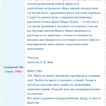
плотнопроявленной земной сферы в её
уплотнённо+астральную сферу именно посредством
соучастия всего, предназначенного для этого перехода
Сущего в едином труде созидания новомировых
высокочастотных форм Общего Блага, — в чём уже в
это время принимают посильно+осознанное участие
все будущие жители Нового Мира, включая и те
растения и тех животных, степень осознанности
которых преображается в состояние соответствия его
новомировому качественно+энергетическому
наполнению.
Учителя
Записала А. В. Чиж.
Сообщений:
499
БРАТСТВО
Статус:
Offline
350. Никто не может мгновенно преобразить сознание
своё. Требуется много сторонних условий. Только в
прочном строении лягут камни, не тревожимые
землетрясениями. Каждый день мы закладываем новое
построение.
Кто может радоваться каждодневному труду, те идут к
Братству.