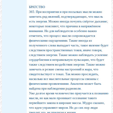
БРАТСТВО
365. При восприятии и при посылках мысли можно
заметить ряд явлений, подтверждающих, что мысль
есть энергия. Можно иногда почуять спёртое дыхание;
некоторые поясняют, что причина в напряжённом
внимании. Но для наблюдателя особенно важно
отметить, что процесс мысли сопровождается
физическими ощущениями. Также иногда из
полученного слова выпадает часть; такое явление будет
следствием пространственных токов, иначе говоря,
следствием энергии. Также можно наблюдать усиление
сердцебиения и неправильную пульсацию, что будет
также следствием воздействия энергии. Также можно
замечать и резкие смены настроений и жара, что
свидетельствует о токах. Так можно проследить,
насколько все мыслительные процессы связаны с
физическими проявлениями. Аналогия может быть
найдена при наблюдении радиоволн.
Уже долгое время человечество приучается к познанию
мысли, но как мало проникает осознание такого
первейшего закона в широкие массы. Мудро сказано,
что идеи управляют миром. Но до сих пор люди
твердят это, не прилагая к жизни.