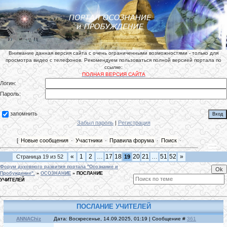
Внимание данная версия сайта с очень ограниченными возможностями - только для
просмотра видео с телефонов. Рекомендуем пользоваться полной версией портала по
ссылке:
ПОЛНАЯ ВЕРСИЯ САЙТА
Логин:
Пароль:
запомнить
Забыл пароль
|
Регистрация
[
Новые сообщения
·
Участники
·
Правила форума
·
Поиск
·
«
1
2
…
17
18
20
21
…
51
52
»
Страница
19
из
52
19
Форум духовного развития портала "Осознание и
Пробуждение".
»
ОСОЗНАНИЕ
»
ПОСЛАНИЕ
УЧИТЕЛЕЙ
ПОСЛАНИЕ УЧИТЕЛЕЙ
ANNAChiz
Дата: Воскресенье, 14.09.2025, 01:19 | Сообщение #
361