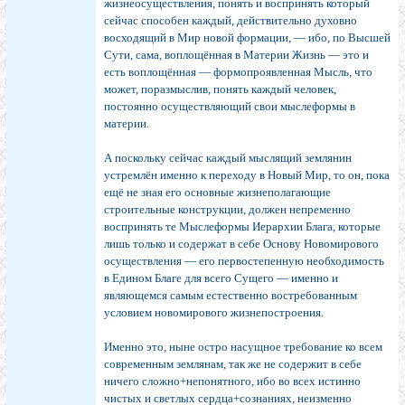
жизнеосуществления, понять и воспринять который
сейчас способен каждый, действительно духовно
восходящий в Мир новой формации, — ибо, по Высшей
Сути, сама, воплощённая в Материи Жизнь — это и
есть воплощённая — формопроявленная Мысль, что
может, поразмыслив, понять каждый человек,
постоянно осуществляющий свои мыслеформы в
материи.
А поскольку сейчас каждый мыслящий землянин
устремлён именно к переходу в Новый Мир, то он, пока
ещё не зная его основные жизнеполагающие
строительные конструкции, должен непременно
воспринять те Мыслеформы Иерархии Блага, которые
лишь только и содержат в себе Основу Новомирового
осуществления — его первостепенную необходимость
в Едином Благе для всего Сущего — именно и
являющемся самым естественно востребованным
условием новомирового жизнепостроения.
Именно это, ныне остро насущное требование ко всем
современным землянам, так же не содержит в себе
ничего сложно+непонятного, ибо во всех истинно
чистых и светлых сердца+сознаниях, неизменно