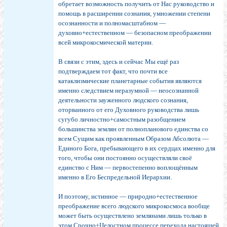
обретает возможность получить от Нас руководство и
помощь в расширении сознания, умножении степени
осознанности и полномасштабном —
духовно+естественном — безопасном преображении
всей микрокосмической материи.
В связи с этим, здесь и сейчас Мы ещё раз
подтверждаем тот факт, что почти все
катаклизмические планетарные события являются
именно следствием неразумной — неосознанной
деятельности зауженного людского сознания,
оторванного от его Духовного руководства лишь
сугубо личностно+самостным разобщением
большинства землян от полнопланового единства со
всем Сущим как проявленным Образом Абсолюта —
Единого Бога, пребывающего в их сердцах именно для
того, чтобы они постоянно осуществляли своё
единство с Ним — первостепенно воплощённым
именно в Его Беспредельной Иерархии.
И поэтому, истинное — природно+естественное
преображение всего людского микрокосмоса вообще
может быть осуществлено землянами лишь только в
этом Срочно+Целостном процессе перехода настоящей