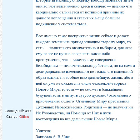
которые за малейшую подачку вообще забывают зачем
они воплотились именно здесь и сейчас — именно что
кардинально отличается от истинной причины их
данного воплощения и ставит их в ещё большее
подчинение у системы тьмы.
Вот именно такое восприятие жизни сейчас и делает
каждого землянина принадлежащим старому миру, то
есть — является его окончательным выбором, для чего
ему вовсе не нужно совершать какое-либо
преступление, что и кажется ему совершенно
безобидным — незначительным действием, но на самом
деле радикально изменяющим не только его нынешний
образ жизни, а и вообще всю дальнейшую жизнь, ибо в
ней он уже не окажется в числе человеков+творцов
Нового Мира, то есть — не сможет в ближайшем
будущем встать на путь сугубо духовно+осознанного
приближения к Свето+Огненному Миру пребывания
Духовных Иерархических Родителей — не получит ни
Сообщений:
499
Их Руководства, ни Помощи от Них в пути
Статус:
Offline
восхождения во все дальнейшие Новые Миры.
Учителя
Записала А. В. Чиж.