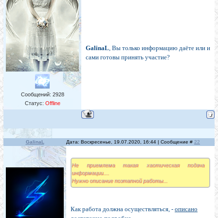
GalinaL
, Вы только информацию даёте или и
сами готовы принять участие?
Сообщений:
2928
Статус:
Offline
GalinaL
Дата: Воскресенье, 19.07.2020, 16:44 | Сообщение #
22
Не приемлема такая хаотическая подача
информации....
Нужно описание поэтапной работы...
Как работа должна осуществляться, -
описано