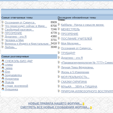
Самые отвечаемые темы
Последние обновлённые темы
Тема:
8909
Осознания от Сириуса .
Каббала - Наука о смысле жизни.
8700
Что происходит сейчас в Мире...
7246
МЕНЕСТРЕЛЬ
Свободный разговор...
4778
ПРОЗРЕНИЕ
ПРОЗРЕНИЕ
4380
Дуратино - это Я
ПОСЛАНИЕ УЧИТЕЛЕЙ
3731
Человек и Мир
3418
Моя Мелодия...
Вопросы к Индиго и Кристальным...
3048
Любовь...
Осознания от Сириуса .
ТРУБАДУР
Самые разговорчивые
Дуратино - это Я
СНЕЖЭЛЬ-БИО-ДАР
«Парамагинумерология № 7777» Символ
спика
Личная Тема Фёдоровны.
эмма
Enn
Жизнь в 5 Измерении
bognatalenka
МОЯ РЕАЛЬНОСТЬ...
Курортина
СКАЗКИ СКРИПАЧА
Rukola
страж_вселенной
МУзыКА ....ЗВУК и ТИШИНА
Кувшинка
ПРИРОДА ИЛЛЮЗОРНОГО ВОСПРИЯТИ
НОВЫЕ ПРАВИЛА НАШЕГО ФОРУМА...
СМОТРЕТЬ ВСЕ НОВЫЕ СООБЩЕНИЯ ФОРУМА...