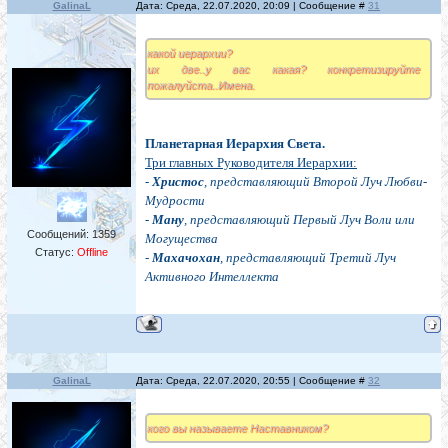
GalinaL
Дата: Среда, 22.07.2020, 20:09 | Сообщение #
31
какой иерархии?
их две..у вас какая? конкретизируйте
пожалуйста..Имена.
Планетарная Иерархия Света.
Три главных Руководителя Иерархии:
-
Христос
, представляющий Второй Луч Любви-
Мудрости
-
Ману
, представляющий Первый Луч Воли или
Сообщений:
1359
Могущества
Статус:
Offline
-
Махачохан
, представляющий Третий Луч
Активного Интеллекта
GalinaL
Дата: Среда, 22.07.2020, 20:55 | Сообщение #
32
кого вы называете Наставником?