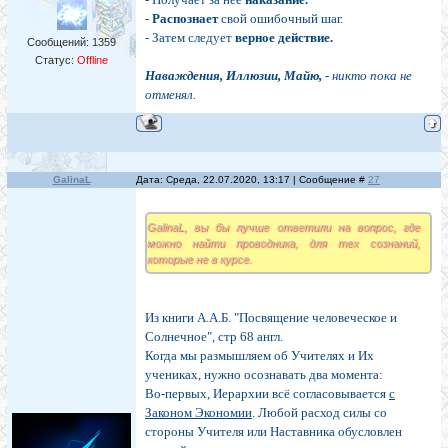
-
Распознает
свой ошибочный шаг.
- Затем следует
верное действие.
Сообщений:
1359
Статус:
Offline
Наваждения, Иллюзии, Майю,
- никто пока не
отменял.
GalinaL
Дата: Среда, 22.07.2020, 13:17 | Сообщение #
27
GalinaL, вы бы лучше ответили на вопрос, где
можно найти проводника, для тех сознаний,
которые не в курсе.
Из книги А.А.Б. "Посвящение человеческое и
Солнечное", стр 68 англ.
Когда мы размышляем об Учителях и Их
учениках, нужно осознавать два момента:
Во-первых, Иерархии всё согласовывается
с
Законом Экономии
. Любой расход силы со
стороны Учителя или Наставника обусловлен