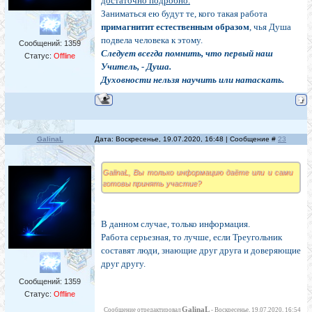
достаточно подробно.
Заниматься ею будут те, кого такая работа
примагнитит естественным образом
, чья Душа
подвела человека к этому.
Сообщений:
1359
Следует всегда помнить, что первый наш
Статус:
Offline
Учитель, - Душа.
Духовности нельзя научить или натаскать.
GalinaL
Дата: Воскресенье, 19.07.2020, 16:48 | Сообщение #
23
GalinaL, Вы только информацию даёте или и сами
готовы принять участие?
В данном случае, только информация.
Работа серьезная, то лучше, если Треугольник
составят люди, знающие друг друга и доверяющие
друг другу.
Сообщений:
1359
Статус:
Offline
GalinaL
Сообщение отредактировал
-
Воскресенье, 19.07.2020, 16:54