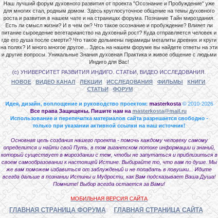
Наш лучший форум духовного развития от проекта "Осознание и Пробуждение" уже
для многих стал, родным домом. Здесь круглосуточное общение на темы духовного
роста и развития в нашем чате и на страницах форума. Познание Тайн мироздания.
Есть ли смысл жизни? И в чем он? Что такое осознание и пробуждение? Влияет ли
питание сыроедение вегетарианство на духовный рост? Куда отправляется человек и
где его душа после смерти? Что такое дольмены пирамиды мегалиты древних и круги
на полях? И много многое другое... Здесь на нашем форуме вы найдете ответы на эти
и другие вопросы. Уникальные Знания духовная Практика и живое общение с людьми
Индиго для Вас!
(с) УНИВЕРСИТЕТ РАЗВИТИЯ ИНДИГО. СТАТЬИ, ВИДЕО ИССЛЕДОВАНИЯ.
НОВОЕ
ВИДЕО КАНАЛ
ЛЕКЦИИ
ИССЛЕДОВАНИЯ
ФИЛЬМЫ
КНИГИ
СТАТЬИ
ФОРУМ
Идея, дизайн, воплощение и руководство проектом:
masterkosta
© 2010-2026
Все права Защищены. Пишите нам на
masterkosta@mail.ru
Использование и перепечатка материалов сайта разрешается свободно -
только при указании активной ссылки на наш источник!
Основная цель создания нашего проекта - помочь каждому человеку самому
определится и найти свой Путь, в том гигантском потоке информации и знаний,
который существует в мироздании с тем, чтобы не запутаться и приблизиться в
своем самообразовании к настоящей Истине. Выбирайте то, что вам по душе. Мы
же вам поможем избавиться от заблуждений и не попадать в ловушки... Идите
всегда дальше в познании Истины и Мудрости, как Вам подсказывает Ваша Душа!
Помните! Выбор всегда остается за Вами!
МОБИЛЬНАЯ ВЕРСИЯ САЙТА
ГЛАВНАЯ СТРАНИЦА ФОРУМА
ГЛАВНАЯ СТРАНИЦА САЙТА