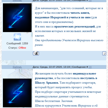
GalinaL
Дата: Среда, 22.07.2020, 13:18 | Сообщение #
28
Для начинающих, "для тех сознаний, которые не в
курсе" я бы посоветовала
читать книги,
выданные Иерархией и учиться по ним
(для
этого они и предназначены).
И в них масса
практических рекомендаций
, для
исполнения которых и нескольких жизней не
хватит.
Они продиктованы Учителем Иерархии высокого
Сообщений:
1359
ранга.
Статус:
Offline
GalinaL
Дата: Среда, 22.07.2020, 13:19 | Сообщение #
29
Желающим получать более
индивидуальное
руководство
, я бы посоветовала
поступить в
Школу Арканов.
Там подбирают секретаря,
который будет направлять процесс учебы.
При подборе секретаря учитываются некоторые
индивидуальные данные стремящегося.
Школа бесплатная. Заочная.
Школа курируется Учителями Иерархии и ей