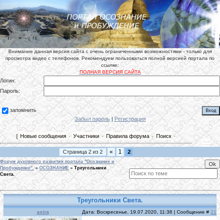
Внимание данная версия сайта с очень ограниченными возможностями - только для
просмотра видео с телефонов. Рекомендуем пользоваться полной версией портала по
ссылке:
ПОЛНАЯ ВЕРСИЯ САЙТА
Логин:
Пароль:
запомнить
Забыл пароль
|
Регистрация
[
Новые сообщения
·
Участники
·
Правила форума
·
Поиск
·
«
1
Страница
2
из
2
2
Форум духовного развития портала "Осознание и
Пробуждение".
»
ОСОЗНАНИЕ
»
Треугольники
Света.
Треугольники Света.
asira
Дата: Воскресенье, 19.07.2020, 11:38 | Сообщение #
21