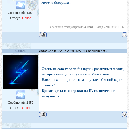
можно доверять.
Сообщений:
1359
Статус:
Offline
GalinaL
Сообщение отредактировал
-
Среда, 22.07.2020, 21:02
GalinaL
Дата: Среда, 22.07.2020, 13:20 | Сообщение #
30
Очень
не советовала
бы идти к различным людям,
которые позиционируют себя Учителями.
Наверняка попадете в команду, где " Слепой ведет
слепых"
Кроме вреда и задержки на Пути, ничего не
получится.
Сообщений:
1359
Статус:
Offline