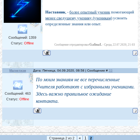
Наставник
, -
более опытный ученик
помогающий
менее сведущему ученику (ученикам)
усвоить
определенные знания или опыт.
Сообщений:
1359
Статус:
Offline
GalinaL
Сообщение отредактировал
-
Среда, 22.07.2020, 21:03
Магнетизм
Дата: Пятница, 04.09.2020, 08:58 | Сообщение #
33
По моим знаниям не все перечисленные
Учителя работают с избранными учениками.
Здесь важно правильное ожидание
Сообщений:
463
Статус:
Offline
контакта.
«
1
Страница
2
из
2
2