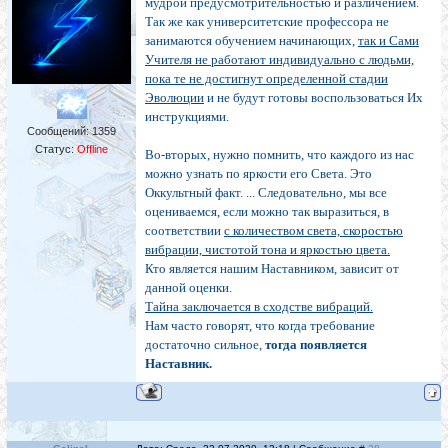
мудрой предусмотрительностью и различением.
Так же как университетские профессора не
занимаются обучением начинающих,
так и Сами
Учителя не работают индивидуально с людьми,
пока те не достигнут определенной стадии
Эволюции
и не будут готовы воспользоваться Их
инструкциями.
Сообщений:
1359
Статус:
Offline
Во-вторых, нужно помнить, что каждого из нас
можно узнать по яркости его Света. Это
Оккультный факт. ... Следовательно, мы все
оцениваемся, если можно так выразиться, в
соответствии
с количеством света, скоростью
вибрации, чистотой тона и яркостью цвета.
Кто является нашим Наставником, зависит от
данной оценки.
Тайна заключается в сходстве вибраций.
Нам часто говорят, что когда требование
достаточно сильное,
тогда появляется
Наставник.