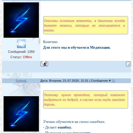
Описаны основные моменты, в движение всегда
бывают нюансы, которые не описываются в
книгах.
Конечно.
Для этого мы и обучаемся Медитации.
Сообщений:
1359
Статус:
Offline
GalinaL
Дата: Вторник, 21.07.2020, 11:31 | Сообщение #
26
Поэтому нужен проводник, который поможет
выбраться из дебрей, в случае если туда заводит
дорога..
Ученик обучается на своих ошибках.
- Делает
ошибку.
- Получает за нее
наказание.