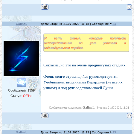
GalinaL
Дата: Вторник, 21.07.2020, 11:18 | Сообщение #
24
И есть знания, которые получают
непосредственно из уст учителя в
индивидуальном порядке.
Согласна, но это на очень
продвинутых
стадиях.
Очень
долго
стремящийся руководствуется
Учебниками, выданными Иерархией (не все их
узнают) и под руководством своей Души.
Сообщений:
1359
Статус:
Offline
GalinaL
Сообщение отредактировал
-
Вторник, 21.07.2020, 11:21
GalinaL
Дата: Вторник, 21.07.2020, 11:23 | Сообщение #
25