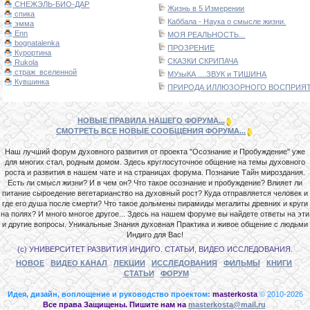
СНЕЖЭЛЬ-БИО-ДАР
Жизнь в 5 Измерении
спика
Каббала - Наука о смысле жизни.
эмма
Enn
МОЯ РЕАЛЬНОСТЬ...
bognatalenka
ПРОЗРЕНИЕ
Курортина
СКАЗКИ СКРИПАЧА
Rukola
страж_вселенной
МУзыКА ....ЗВУК и ТИШИНА
Кувшинка
ПРИРОДА ИЛЛЮЗОРНОГО ВОСПРИЯТИ
НОВЫЕ ПРАВИЛА НАШЕГО ФОРУМА...
СМОТРЕТЬ ВСЕ НОВЫЕ СООБЩЕНИЯ ФОРУМА...
Наш лучший форум духовного развития от проекта "Осознание и Пробуждение" уже
для многих стал, родным домом. Здесь круглосуточное общение на темы духовного
роста и развития в нашем чате и на страницах форума. Познание Тайн мироздания.
Есть ли смысл жизни? И в чем он? Что такое осознание и пробуждение? Влияет ли
питание сыроедение вегетарианство на духовный рост? Куда отправляется человек и
где его душа после смерти? Что такое дольмены пирамиды мегалиты древних и круги
на полях? И много многое другое... Здесь на нашем форуме вы найдете ответы на эти
и другие вопросы. Уникальные Знания духовная Практика и живое общение с людьми
Индиго для Вас!
(с) УНИВЕРСИТЕТ РАЗВИТИЯ ИНДИГО. СТАТЬИ, ВИДЕО ИССЛЕДОВАНИЯ.
НОВОЕ
ВИДЕО КАНАЛ
ЛЕКЦИИ
ИССЛЕДОВАНИЯ
ФИЛЬМЫ
КНИГИ
СТАТЬИ
ФОРУМ
Идея, дизайн, воплощение и руководство проектом:
masterkosta
© 2010-2026
Все права Защищены. Пишите нам на
masterkosta@mail.ru