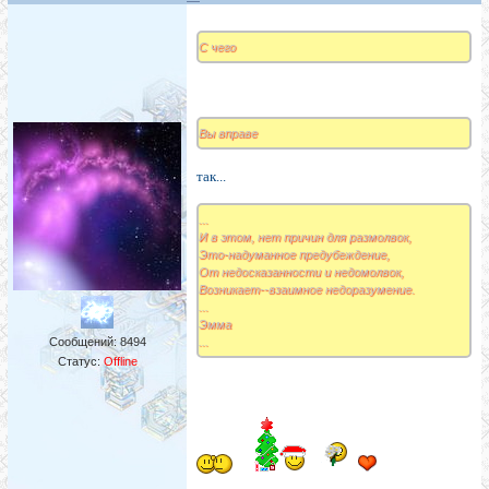
С чего
Вы вправе
так...
...
И в этом, нет причин для размолвок,
Это-надуманное предубеждение,
От недосказанности и недомолвок,
Возникает--взаимное недоразумение.
...
Эмма
Сообщений:
8494
...
Статус:
Offline