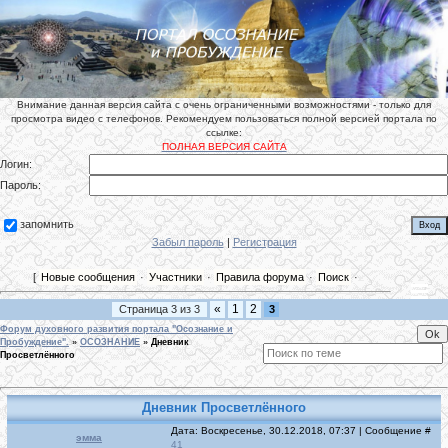
Внимание данная версия сайта с очень ограниченными возможностями - только для
просмотра видео с телефонов. Рекомендуем пользоваться полной версией портала по
ссылке:
ПОЛНАЯ ВЕРСИЯ САЙТА
Логин:
Пароль:
запомнить
Забыл пароль
|
Регистрация
[
Новые сообщения
·
Участники
·
Правила форума
·
Поиск
·
«
1
2
Страница
3
из
3
3
Форум духовного развития портала "Осознание и
Пробуждение".
»
ОСОЗНАНИЕ
»
Дневник
Просветлённого
Дневник Просветлённого
Дата: Воскресенье, 30.12.2018, 07:37 | Сообщение #
эмма
41