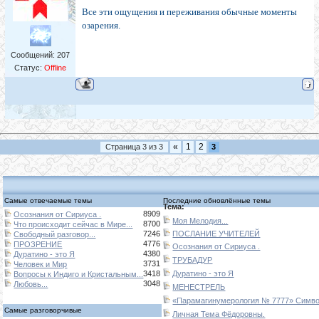
Все эти ощущения и переживания обычные моменты
озарения.
Сообщений:
207
Статус:
Offline
«
1
2
Страница
3
из
3
3
Самые отвечаемые темы
Последние обновлённые темы
Тема:
8909
Осознания от Сириуса .
Моя Мелодия...
8700
Что происходит сейчас в Мире...
7246
ПОСЛАНИЕ УЧИТЕЛЕЙ
Свободный разговор...
4776
ПРОЗРЕНИЕ
Осознания от Сириуса .
4380
Дуратино - это Я
ТРУБАДУР
3731
Человек и Мир
3418
Дуратино - это Я
Вопросы к Индиго и Кристальным...
3048
Любовь...
МЕНЕСТРЕЛЬ
«Парамагинумерология № 7777» Символ
Самые разговорчивые
Личная Тема Фёдоровны.