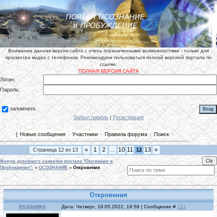
Внимание данная версия сайта с очень ограниченными возможностями - только для
просмотра видео с телефонов. Рекомендуем пользоваться полной версией портала по
ссылке:
ПОЛНАЯ ВЕРСИЯ САЙТА
Логин:
Пароль:
запомнить
Забыл пароль
|
Регистрация
[
Новые сообщения
·
Участники
·
Правила форума
·
Поиск
·
«
1
2
…
10
11
13
»
Страница
12
из
13
12
Форум духовного развития портала "Осознание и
Пробуждение".
»
ОСОЗНАНИЕ
»
Откровения
Откровения
РОДАНИКА
Дата: Четверг, 19.05.2022, 19:58 | Сообщение #
221