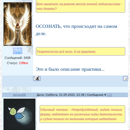
Вот накатило на ровном месте волной недовольства -
что делать?
ОСОЗНАТЬ, что происходит на самом
деле.
Теоретически всё ясно. А на практике.
Сообщений:
3408
Статус:
Offline
Это и было описание практики...
tolyan4ik
Дата: Суббота, 21.05.2022, 21:39 | Сообщение #
232
Обычный человек - Непробуждённый, видит только
форму, наблюдает ее различные виды деятельности
и судит только по явлениям которые наблюдает.