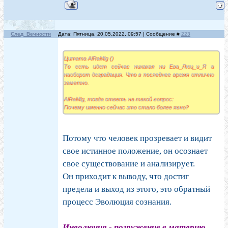
След_Вечности
Дата: Пятница, 20.05.2022, 09:57 | Сообщение #
223
Цитата AlRaMig ()
То есть идет сейчас никакая ни Ева_Люц_и_Я а
наоборот деградация. Что в последнее время отлично
заметно.
AlRaMig, тогда ответь на такой вопрос:
Почему именно сейчас это стало более явно?
Потому что человек прозревает и видит
свое истинное положение, он осознает
свое существование и анализирует.
Он приходит к выводу, что достиг
предела и выход из этого, это обратный
процесс Эволюция сознания.
Инволюция - погружение в материю.