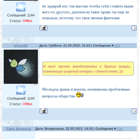
не задирай нос так высоко чтобы себя ставить выше
кого-то другого, диплом на такое право ты еще не
Сообщений:
1144
показала, поэтому это твоя личная фантазия.
Статус:
Offline
tolyan4ik
Дата: Суббота, 21.05.2022, 21:43 | Сообщение #
233
И тут звучат аплодисменты и бурные овации,
означающие искрений интерес к данной теме. )))
Молодец зришь в корень, понимаешь проблемные
вопросы общества
Сообщений:
1144
Статус:
Offline
След_Вечности
Дата: Воскресенье, 22.05.2022, 14:33 | Сообщение #
234