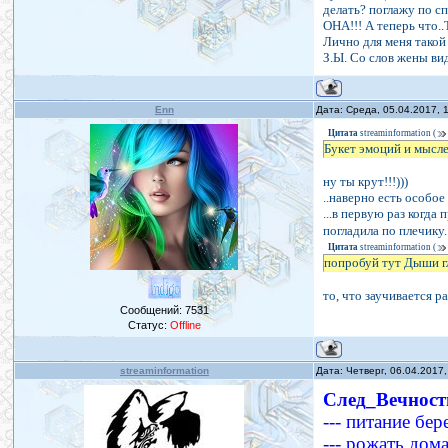
делать? поглажу по 
ОНА!!! А теперь чт
Лично для меня так
З.Ы. Со слов жены ви
Enn
Дата: Среда, 05.04.2017,
Цитата
streaminformation
(
Букет эмоций и мыслей
ну ты крут!!!)))
..наверно есть особое
...в первую раз когда 
погладила по плечику..
Цитата
streaminformation
(
попробуй тут Дыши г
то, что заучивается ра
Сообщений:
7531
Статус:
Offline
streaminformation
Дата: Четверг, 06.04.2017
След_Вечност
--- питание бе
--- рожать дом