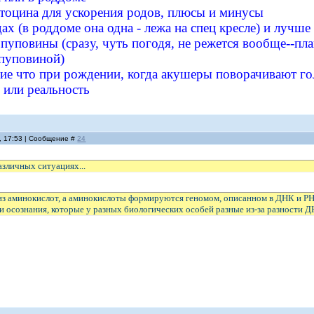
итоцина для ускорения родов, плюсы и минусы
дах (в роддоме она одна - лежа на спец кресле) и лучше
е пуповины (сразу, чуть погодя, не режется вообще--пл
 пуповиной)
ение что при рождении, когда акушеры поворачивают г
 или реальность
, 17:53 | Сообщение #
24
различных ситуациях...
 из аминокислот, а аминокислоты формируются геномом, описанном в ДНК и РН
и осознания, которые у разных биологических особей разные из-за разности Д