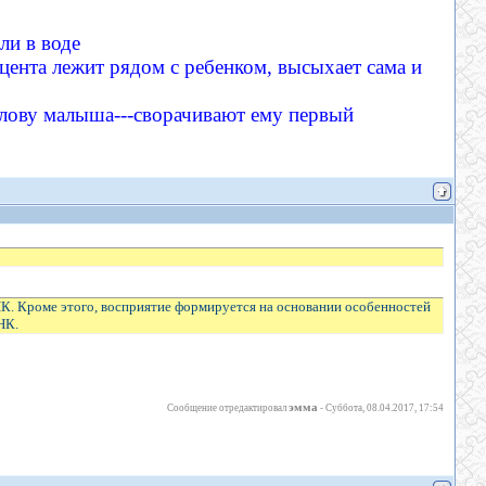
 ли в воде
ацента лежит рядом с ребенком, высыхает сама и
олову малыша---сворачивают ему первый
К. Кроме этого, восприятие формируется на основании особенностей
НК.
эмма
Сообщение отредактировал
-
Суббота, 08.04.2017, 17:54