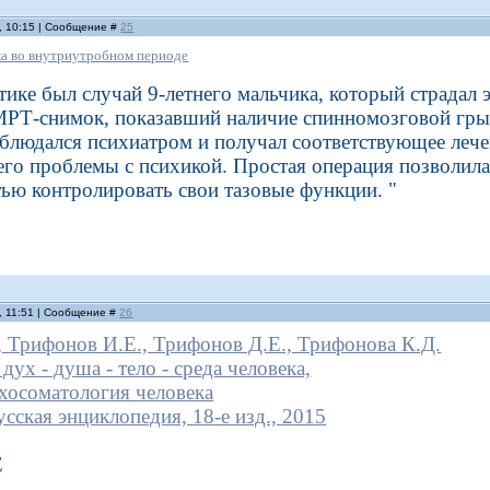
, 10:15 | Сообщение #
25
ка во внутриутробном периоде
ктике был случай 9-летнего мальчика, который страдал 
МРТ-снимок, показавший наличие спинномозговой гры
блюдался психиатром и получал соответствующее лечени
него проблемы с психикой. Простая операция позволил
ью контролировать свои тазовые функции. "
, 11:51 | Сообщение #
26
, Трифонов И.Е., Трифонов Д.Е., Трифонова К.Д.
дух - душа - тело - среда человека,
хосоматология человека
усская энциклопедия, 18-е изд., 2015
Е