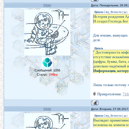
PRAV
Дата: Понедельник, 26.06
Цитата
След_Вечности
(
)
История рождения Ада
И создал Господь Бог
Для землян, живущих 
деле.
Цитата
" Достоверность инф
отсутствие искажённ
(цифры, буквы, бита,
довольно надёжный и 
Сообщений:
1056
Информация, котору
Статус:
Offline
Лишь только потому 
Прикрепления:
716
PRAV
Дата: Вторник, 27.06.2017
Цитата
След_Вечности
(
)
Выглядит примитивно,
человека на земном п