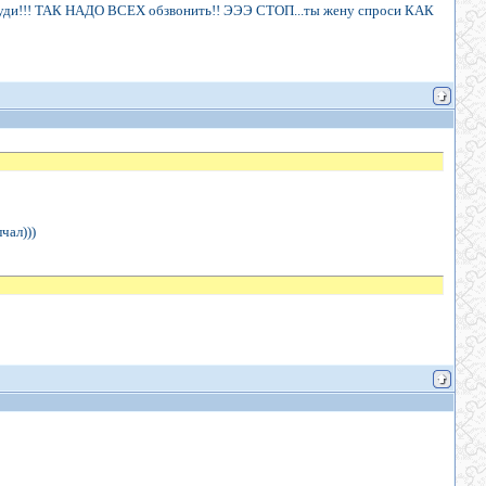
 груди!!! ТАК НАДО ВСЕХ обзвонить!! ЭЭЭ СТОП...ты жену спроси КАК
лчал)))