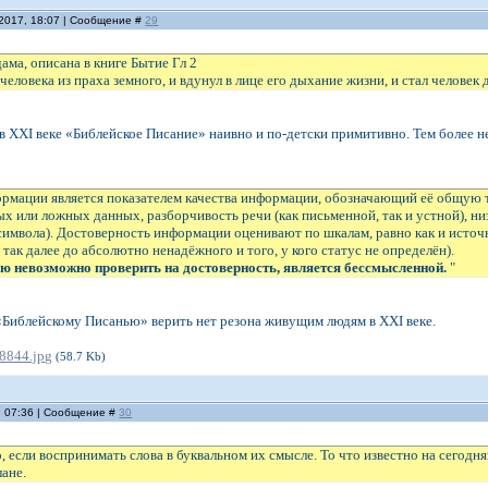
.2017, 18:07 | Сообщение #
29
ма, описана в книге Бытие Гл 2
 человека из праха земного, и вдунул в лице его дыхание жизни, и стал челове
в XXI веке «Библейское Писание» наивно и по-детски примитивно. Тем более 
ормации является показателем качества информации, обозначающий её общую 
ых или ложных данных, разборчивость речи (как письменной, так и устной), 
 символа). Достоверность информации оценивают по шкалам, равно как и ист
так далее до абсолютно ненадёжного и того, у кого статус не определён).
ю невозможно проверить на достоверность, является бессмысленной.
"
«Библейскому Писанью» верить нет резона живущим людям в XXI веке.
8844.jpg
(58.7 Kb)
, 07:36 | Сообщение #
30
 если воспринимать слова в буквальном их смысле. То что известно на сегодн
лане.