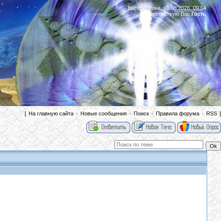
Воскресенье, 09.08.2026, 09:54
Приветствую Вас
Гость
|
[
На главную сайта
·
Новые сообщения
·
Поиск
·
Правила форума
·
RSS
]