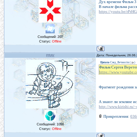
Дух времени Фильм 3
В начале фильма расс
https://youtu.be/rPr
Сообщений:
207
Статус:
Offline
PRAV
Дата: Понедельник, 26.06
Цитата
След_Вечности
(
)
Фильм Сергея Верете
https://www.youtube
Фрагмент рождения за
А знают ли земляне и
http://www.kirishi.ru
Прикрепления:
036
Сообщений:
1056
Статус:
Offline