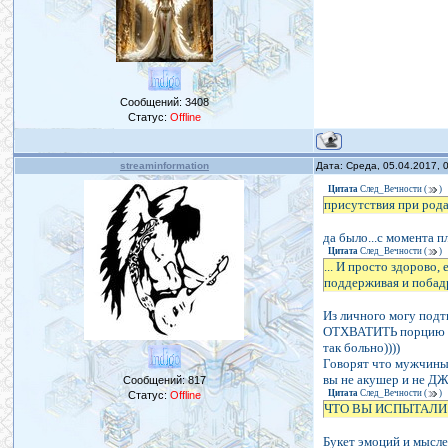
Сообщений:
3408
Статус:
Offline
streaminformation
Дата: Среда, 05.04.2017,
Цитата
След_Вечности
(
)
присутствия при род
да было...с момента п
Цитата
След_Вечности
(
)
... И просто здорово
поддерживая и побадр
Из личного могу подт
ОТХВАТИТЬ порцию ис
так больно))))
Говорят что мужчины 
вы не акушер и не Д
Сообщений:
817
Цитата
След_Вечности
(
)
Статус:
Offline
ЧТО ВЫ ИСПЫТАЛИ
Букет эмоций и мыс