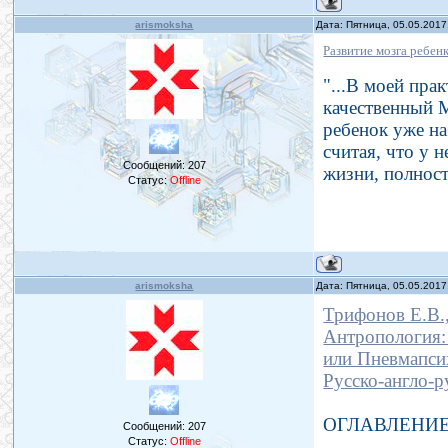
arismoksha
Дата: Пятница, 05.05.2017
Развитие мозга ребен
"...В моей пра
качественный 
ребенок уже на
считая, что у 
Сообщений:
207
жизни, полност
Статус:
Offline
arismoksha
Дата: Пятница, 05.05.2017
Трифонов Е.В.
Антропология: 
или Пневмапси
Русско-англо-р
ОГЛАВЛЕНИ
Сообщений:
207
Статус:
Offline