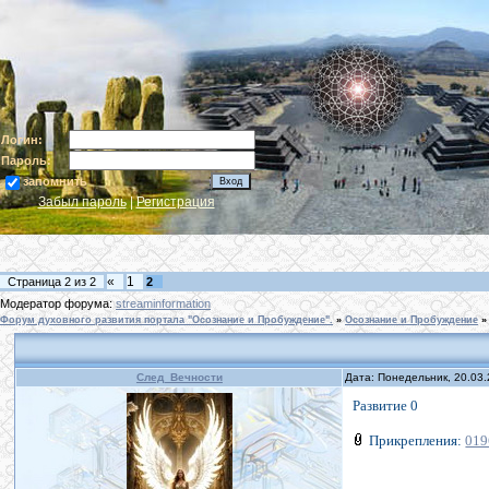
Логин:
Пароль:
запомнить
Забыл пароль
|
Регистрация
«
1
Страница
2
из
2
2
Модератор форума:
streaminformation
Форум духовного развития портала "Осознание и Пробуждение".
»
Осознание и Пробуждение
»
След_Вечности
Дата: Понедельник, 20.03
Развитие 0
Прикрепления:
019