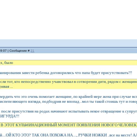
 09:07 | Сообщение #
21
ах, было
ланирования завести ребенка договорились что папа будет присутствовать!!!
, если тот, кто непосредственно учавствовал в сотворении дитя, рядом с женщи
ивая ...
вердить что это очень помогает женщине, по крайней мере жена при случае вс
пепеляющего взгляда, подбодрив не впопад...мол ты такой стоишь тут и гов
после присутствия на родах начинают испытывать некое отвращение к супруге.
ЖИГУРДА!!!
 В ЭТОТ КУЛЬМИНАЦИОННЫЙ МОМЕНТ ПОЯВЛЕНИЯ НОВОГО ЧЕЛОВЕ
лей....ОЙ КТО ЭТО? ТАК ОНА ПОХОЖА НА...., РУЧКИ НОЖКИ ..все на месте!