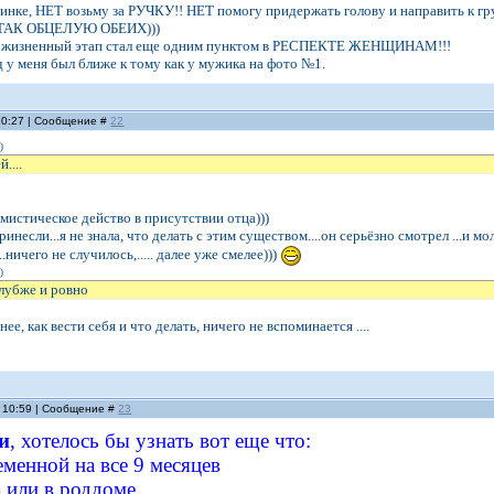
спинке, НЕТ возьму за РУЧКУ!! НЕТ помогу придержать голову и направить к
о..ТАК ОБЦЕЛУЮ ОБЕИХ)))
ой жизненный этап стал еще одним пунктом в РЕСПЕКТЕ ЖЕНЩИНАМ!!!
д у меня был ближе к тому как у мужика на фото №1.
 10:27 | Сообщение #
22
)
....
 мистическое действо в присутствии отца)))
принесли...я не знала, что делать с этим существом....он серьёзно смотрел ...и мо
.ничего не случилось,..... далее уже смелее)))
)
лубже и ровно
нее, как вести себя и что делать, ничего не вспоминается ....
, 10:59 | Сообщение #
23
и
, хотелось бы узнать вот еще что:
ременной на все 9 месяцев
а или в роддоме