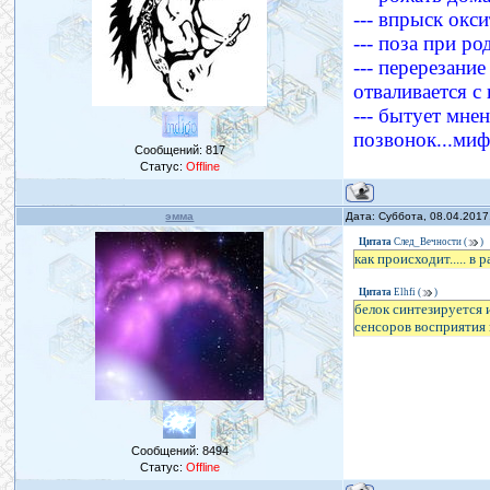
--- впрыск окс
--- поза при ро
--- перерезани
отваливается с
--- бытует мн
позвонок...миф
Сообщений:
817
Статус:
Offline
эмма
Дата: Суббота, 08.04.2017
Цитата
След_Вечности
(
)
как происходит..... в 
Цитата
Elhfi
(
)
белок синтезируется
сенсоров восприятия 
Сообщений:
8494
Статус:
Offline