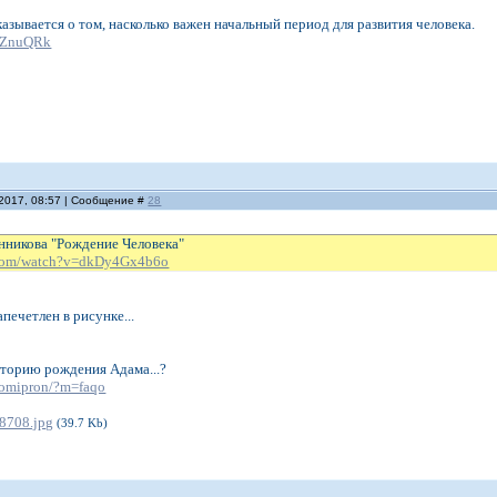
казывается о том, насколько важен начальный период для развития человека.
HGZnuQRk
.2017, 08:57 | Сообщение #
28
нникова "Рождение Человека"
.com/watch?v=dkDy4Gx4b6o
печетлен в рисунке...
сторию рождения Адама...?
/~omipron/?m=faqo
8708.jpg
(39.7 Kb)