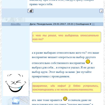
прямо через тебя.
AlievMix
Дата: Понедельник, 23.01.2017, 15:21 | Сообщение #
30
с чего ты решил, что выбираешь относительно
кого то?
а я разве выбираю относительно кого-то? это ваше
восприятие мешает опереться на выбор другого
относительно собственного восприятия
я
выбрал для себя... я открыл и указал. Я не делал
выбор идти. Этот выбор за вами :)не путайте
привратника с проводником.
привратник, иди нафик! )) Клёво устроились,
констатировать и не нести ответственности.
ага. мне тоже нравится
я сначала даже не
представлял что это такое "теплое местечко" а