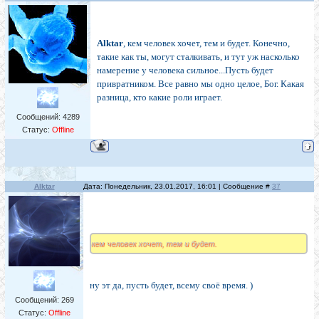
Alktar
, кем человек хочет, тем и будет. Конечно,
такие как ты, могут сталкивать, и тут уж насколько
намерение у человека сильное...Пусть будет
привратником. Все равно мы одно целое, Бог. Какая
разница, кто какие роли играет.
Сообщений:
4289
Статус:
Offline
Alktar
Дата: Понедельник, 23.01.2017, 16:01 | Сообщение #
37
кем человек хочет, тем и будет.
ну эт да, пусть будет, всему своё время. )
Сообщений:
269
Статус:
Offline