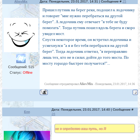
AlievMix
Дата: Понедельник, 23.01.2017, 14:31 | Сообщение #
25
Пришел путник на берег реки, подошел к лодочнику
и говорит "мне нужно перебраться на другой
берег". А лодочник ему отвечает "я тебе не буду
помогать". Тогда путник пошел вдоль берега и скоро
увидел мост.
Спустя некоторое время, он встретил лодочника и
усмехнулся "а я и без тебя перебрался на другой
берег". Тогда лодочник ответил, "я переправляю
лишь тех, кто не в силах дойти до того моста. По
мосту гораздо быстрее получается!"...
Сообщений:
515
Статус:
Offline
AlievMix
Сообщение отредактировал
-
Понедельник, 23.01.2017, 14:36
Дата: Понедельник, 23.01.2017, 14:40 | Сообщение #
Enn
26
не я определяю ваш путь, но Я