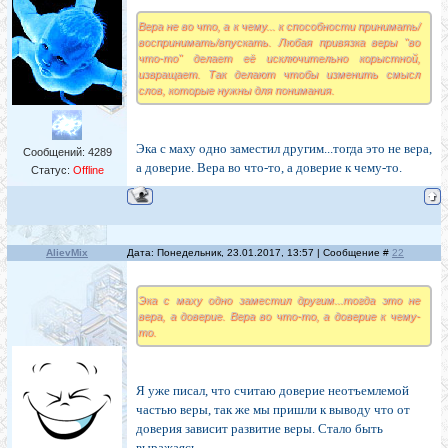
Вера не во что, а к чему... к способности принимать/
воспринимать/впускать. Любая привязка веры "во
что-то" делает её исключительно корыстной,
извращает. Так делают чтобы изменить смысл
слов, которые нужны для понимания.
Эка с маху одно заместил другим...тогда это не вера,
Сообщений:
4289
а доверие. Вера во что-то, а доверие к чему-то.
Статус:
Offline
AlievMix
Дата: Понедельник, 23.01.2017, 13:57 | Сообщение #
22
Эка с маху одно заместил другим...тогда это не
вера, а доверие. Вера во что-то, а доверие к чему-
то.
Я уже писал, что считаю доверие неотъемлемой
частью веры, так же мы пришли к выводу что от
доверия зависит развитие веры. Стало быть
выражаясь