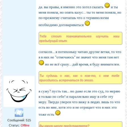
да. вы правы, я именно это хотел сказать
и ты
меня поняла, но опять казус... ты то меня поняла, но
по-прежнему считаешь что о терминологии
необходимо договариваться
Тебе стоит повнимательнее изучить наш
предыдущий опыт.
согласен... я потихоньку читаю другие ветки, то что
я в них не "отмечаюсь" не значит что меня там нет
но не всё сразу... дай время, я буду внимателен.
Ты судишь о нас, как о ком-то, с кем тебе
приходилось встречаться до этого.
я сужу? пусть так... но даже если это суд, то меряю
я только по себе! и параллельно ищу в себе эту
меру. Твердо уверен что вижу в людях лишь то что
есть во мне, хотя это и не отрицает что в них это
тоже есть
Сообщений:
515
Статус:
Offline
Вы какую школу представляете?