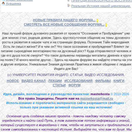
ПРИРОДА ИЛЛЮЗОРНОГО ВОСПРИЯТИ
Кувшинка
Реальная История нашей цивилизации.
НОВЫЕ ПРАВИЛА НАШЕГО ФОРУМА...
СМОТРЕТЬ ВСЕ НОВЫЕ СООБЩЕНИЯ ФОРУМА...
Наш лучший форум духовного развития от проекта "Осознание и Пробуждение" уже
для многих стал, родным домом. Здесь круглосуточное общение на темы духовного
роста и развития в нашем чате и на страницах форума. Познание Тайн мироздания.
Есть ли смысл жизни? И в чем он? Что такое осознание и пробуждение? Влияет ли
питание сыроедение вегетарианство на духовный рост? Куда отправляется человек и
где его душа после смерти? Что такое дольмены пирамиды мегалиты древних и круги
на полях? И много многое другое... Здесь на нашем форуме вы найдете ответы на эти
и другие вопросы. Уникальные Знания духовная Практика и живое общение с людьми
Индиго для Вас!
(с) УНИВЕРСИТЕТ РАЗВИТИЯ ИНДИГО. СТАТЬИ, ВИДЕО ИССЛЕДОВАНИЯ.
НОВОЕ
ВИДЕО КАНАЛ
ЛЕКЦИИ
ИССЛЕДОВАНИЯ
ФИЛЬМЫ
КНИГИ
СТАТЬИ
ФОРУМ
Идея, дизайн, воплощение и руководство проектом:
masterkosta
© 2010-2026
Все права Защищены. Пишите нам на
masterkosta@mail.ru
Использование и перепечатка материалов сайта разрешается свободно -
только при указании активной ссылки на наш источник!
Основная цель создания нашего проекта - помочь каждому человеку самому
определится и найти свой Путь, в том гигантском потоке информации и знаний,
который существует в мироздании с тем, чтобы не запутаться и приблизиться в
своем самообразовании к настоящей Истине. Выбирайте то, что вам по душе. Мы