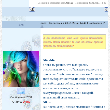
Alktar
Сообщение отредактировал
-
Понедельник, 23.01.2017, 14:42
Дата: Понедельник, 23.01.2017, 14:48 | Сообщение #
Enn
28
А вы полагаете что мне нужно проходить
сквозь Ваши Врата? Я Вас об этом просил,
чтобы вы это решали?
AlievMix
,
с чего ты решил, что выбираешь
относительно кого то?для кого то...пусть и
присыпав *добрыми намерениями*...всегда
твой выбор относительно себя, делаешь ты
для себя....даже сейчас, высказывая свое
мнение, на самом деле ты
самоутверждаешься.....как и каждый,
выразивший свои мысли.....
Сообщений:
7531
Статус:
Offline
Alktar
,
как часто..люди, познав маленькие *истины в