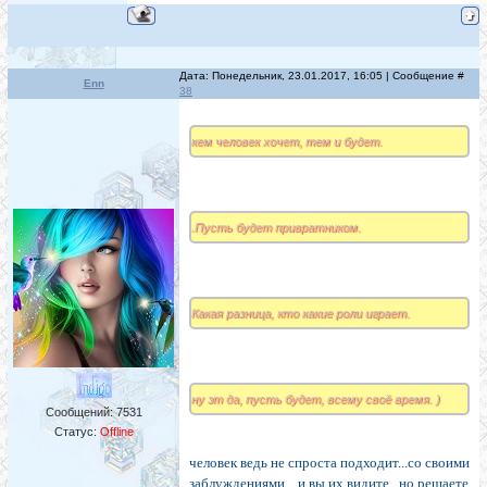
Дата: Понедельник, 23.01.2017, 16:05 | Сообщение #
Enn
38
кем человек хочет, тем и будет.
.Пусть будет привратником.
Какая разница, кто какие роли играет.
ну эт да, пусть будет, всему своё время. )
Сообщений:
7531
Статус:
Offline
человек ведь не спроста подходит...со своими
заблуждениями....и вы их видите...но решаете