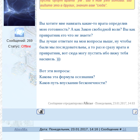
пусть будут врата "ум". Вы к ним уже готовы. Вы
видите это в других, значит вам "сюда".
Вы хотите мне навязать какие-то врата определив
мою готовность? А как Закон свободной воли? Вы как
привратник его что не знаете?
Сообщений:
269
Вы лучше ответьте на мои вопросы выше, ну чтобы
Статус:
Offline
были мы последовательны, а то раз и сразу врата и
привратник, вот сюда могу пустить ибо вижу тебя
насквозь. )))
Вот эти вопросы:
Какова эта формула осознания?
Каков путь впускания бесконечности?
Alktar
Сообщение отредактировал
-
Понедельник, 23.01.2017, 14:03
AlievMix
Дата: Понедельник, 23.01.2017, 14:16 | Сообщение #
24