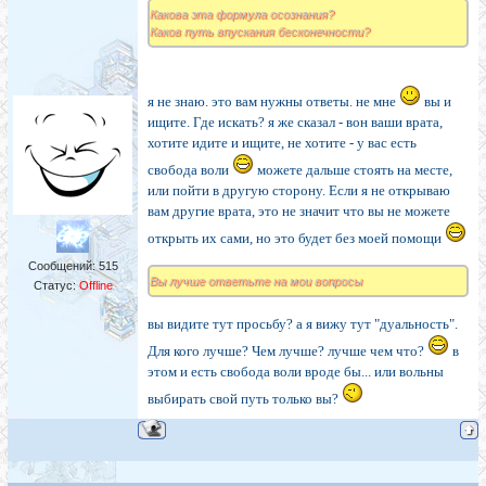
Какова эта формула осознания?
Каков путь впускания бесконечности?
я не знаю. это вам нужны ответы. не мне
вы и
ищите. Где искать? я же сказал - вон ваши врата,
хотите идите и ищите, не хотите - у вас есть
свобода воли
можете дальше стоять на месте,
или пойти в другую сторону. Если я не открываю
вам другие врата, это не значит что вы не можете
открыть их сами, но это будет без моей помощи
Сообщений:
515
Вы лучше ответьте на мои вопросы
Статус:
Offline
вы видите тут просьбу? а я вижу тут "дуальность".
Для кого лучше? Чем лучше? лучше чем что?
в
этом и есть свобода воли вроде бы... или вольны
выбирать свой путь только вы?