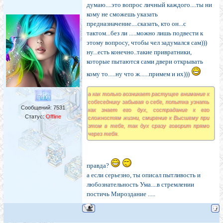
думаю....это вопрос личный каждого....ты ни
кому не сможешь указать
предназначение....сказать, кто он...с
тактом...без ли .....можно лишь подвести к
этому вопросу, чтобы чел задумался сам)))
ну...есть конечно..такие привратники,
которые пытаются сами двери открывать
кому то.....ну что ж......примем и их)))
а как только возникает растущее внимание к
собеседнику забывая о себе, попытка узнать
Сообщений:
7531
как знает его дух, сострадание к его
Статус:
Offline
сложностям жизни, смирение к Высшему при
этом в тебе, так дух сразу говорит прямо
через тебя.
правда?
а если серьезно, ты описал пытливость и
любознательность Ума....в стремлении
постичь Мироздание .....