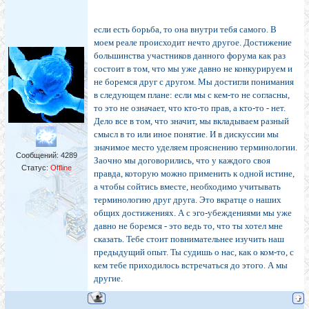
если есть борьба, то она внутри тебя самого. В
моем реале происходит нечто другое. Достижение
большинства участников данного форума как раз
состоит в том, что мы уже давно не конкурируем и
не боремся друг с другом. Мы достигли понимания
в следующем плане: если мы с кем-то не согласны,
то это не означает, что кто-то прав, а кто-то - нет.
Дело все в том, что значит, мы вкладываем разный
смысл в то или иное понятие. И в дискуссии мы
значимое место уделяем прояснению терминологии.
Сообщений:
4289
Заочно мы договорились, что у каждого своя
Статус:
Offline
правда, которую можно применить к одной истине,
а чтобы сойтись вместе, необходимо учитывать
терминологию друг друга. Это вкратце о наших
общих достижениях. А с эго-убеждениями мы уже
давно не боремся - это ведь то, что ты хотел мне
сказать. Тебе стоит повнимательнее изучить наш
предыдущий опыт. Ты судишь о нас, как о ком-то, с
кем тебе приходилось встречаться до этого. А мы
другие.