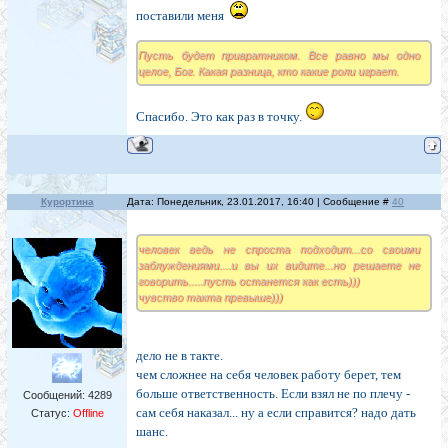
поставили меня
Пусть будет привратником. Все равно мы одно
целое, Бог. Какая разница, кто какие роли играет.
Спасибо. Это как раз в точку.
Курортина
Дата: Понедельник, 23.01.2017, 16:40 | Сообщение #
40
человек ведь не спроста подходит...со своими
заблуждениями....и вы их видите...но решаете не
говорить.....пусть останется как есть)))
чувство такта превыше)))
дело не в такте.
чем сложнее на себя человек работу берет, тем
больше ответственность. Если взял не по плечу -
Сообщений:
4289
сам себя наказал... ну а если справится? надо дать
Статус:
Offline
шанс.