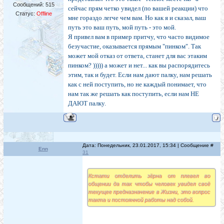
Сообщений:
515
сейчас прям четко увидел (по вашей реакции) что
Статус:
Offline
мне гораздо легче чем вам. Но как я и сказал, ваш
путь это ваш путь, мой путь - это мой.
Я привел вам в пример притчу, что часто видимое
безучастие, оказывается прямым "пинком". Так
может мой отказ от ответа, станет для вас этаким
пинком? ))))) а может и нет... как вы распорядитесь
этим, так и будет. Если нам дают палку, нам решать
как с ней поступить, но не каждый понимает, что
нам так же решать как поступить, если нам НЕ
ДАЮТ палку.
Дата: Понедельник, 23.01.2017, 15:34 | Сообщение #
Enn
31
Кстати отделить зёрна от плевел во
общении да так чтобы человек увидел своё
текущее предназначение в Жизни, это вопрос
такта и постоянной работы над собой.