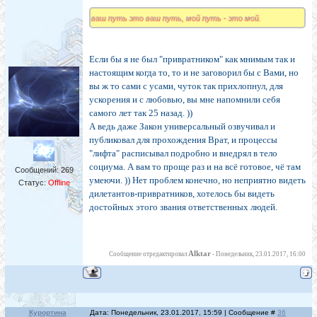
ваш путь это ваш путь, мой путь - это мой.
Если бы я не был "привратником" как мнимым так и
настоящим когда то, то и не заговорил бы с Вами, но
вы ж то сами с усами, чуток так прихлопнул, для
ускорения и с любовью, вы мне напомнили себя
самого лет так 25 назад. ))
А ведь даже Закон универсальный озвучивал и
публиковал для прохождения Врат, и процессы
"лифта" расписывал подробно и внедрял в тело
социума. А вам то проще раз и на всё готовое, чё там
Сообщений:
269
умеючи. )) Нет проблем конечно, но неприятно видеть
Статус:
Offline
дилетантов-привратников, хотелось бы видеть
достойных этого звания ответственных людей.
Alktar
Сообщение отредактировал
-
Понедельник, 23.01.2017, 16:00
Курортина
Дата: Понедельник, 23.01.2017, 15:59 | Сообщение #
36