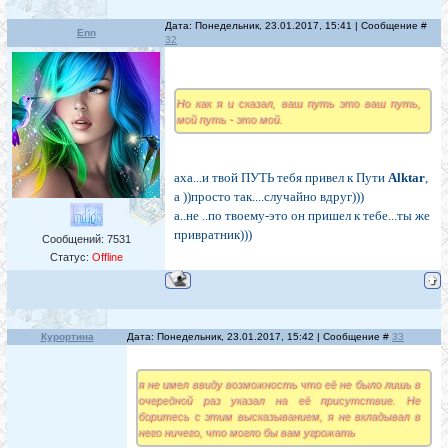
Дата: Понедельник, 23.01.2017, 15:41 | Сообщение #
Enn
32
Но как я и сказал, ваш путь это ваш путь,
мой путь - это мой.
аха...и твой ПУТЬ тебя привел к Пути
Alktar
,
а ))просто так....случайно вдруг)))
а..не ..по твоему-это он пришел к тебе...ты же
привратник)))
Сообщений:
7531
Статус:
Offline
Курортина
Дата: Понедельник, 23.01.2017, 15:42 | Сообщение #
33
я не имел ввиду возможность что её не было лишь в
очередной раз указал на её присутствие. Не
боритесь с этим высказыванием, я не вкладывал в
него ничего, что могло бы вам угрожать