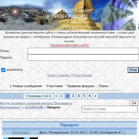
Внимание данная версия сайта с очень ограниченными возможностями - только для
просмотра видео с телефонов. Рекомендуем пользоваться полной версией портала по
ссылке:
ПОЛНАЯ ВЕРСИЯ САЙТА
Логин:
Пароль:
запомнить
Забыл пароль
|
Регистрация
[
Новые сообщения
·
Участники
·
Правила форума
·
Поиск
·
«
1
3
4
5
6
»
Страница
2
из
6
2
Форум духовного развития портала "Осознание и
Пробуждение".
»
ОСОЗНАНИЕ
»
Парадокс
Парадокс
Курортина
Дата: Понедельник, 23.01.2017, 13:36 | Сообщение #
21