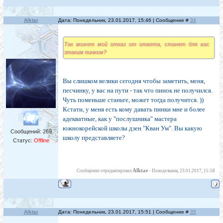
Alktar
Дата: Понедельник, 23.01.2017, 15:46 | Сообщение #
34
Так может мой отказ от ответа, станет для вас
этаким пинком?
Вы слишком велики сегодня чтобы заметить, меня,
песчинку, у вас на пути - так что пинок не получился.
Чуть поменьше станьте, может тогда получится. ))
Кстати, у меня есть кому давать пинки мне и более
адекватные, как у "послушника" мастера
южнокорейской школы дзен "Кван Ум". Вы какую
Сообщений:
269
школу представляете?
Статус:
Offline
Alktar
Сообщение отредактировал
-
Понедельник, 23.01.2017, 15:58
Alktar
Дата: Понедельник, 23.01.2017, 15:51 | Сообщение #
35