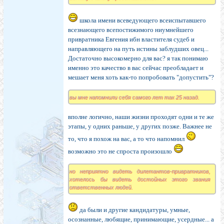
школа имени всеведующего всеиспытавшего
всезнающего всепостижимого ниумнейшего
привратника Евгения ибн властителя судеб и
направляющего на путь истины заблудших овец...
Достаточно высокомерно для вас? я так понимаю
именно это качество в вас сейчас преобладает и
мешает меня хоть как-то попробовать "допустить"?
вы мне напомнили себя самого лет так 25 назад.
вполне логично, наши жизни проходят одни и те же
этапы, у одних раньше, у других позже. Важнее не
то, что я похож на вас, а то что напомнил
возможно это не спроста произошло
но неприятно видеть дилетантов-привратников,
хотелось бы видеть достойных этого звания
ответственных людей.
да были и другие кандидатуры, умные,
осознанные, любящие, принимающие, усердные... а