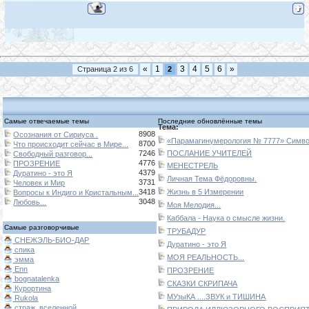
«
1
3
4
5
6
»
Страница
2
из
6
2
Самые отвечаемые темы
Последние обновлённые темы
Тема:
8908
Осознания от Сириуса .
«Парамагинумерология № 7777» Символ
8700
Что происходит сейчас в Мире...
7246
ПОСЛАНИЕ УЧИТЕЛЕЙ
Свободный разговор...
4776
ПРОЗРЕНИЕ
МЕНЕСТРЕЛЬ
4379
Дуратино - это Я
Личная Тема Фёдоровны.
3731
Человек и Мир
3418
Жизнь в 5 Измерении
Вопросы к Индиго и Кристальным...
3048
Любовь...
Моя Мелодия...
Каббала - Наука о смысле жизни.
Самые разговорчивые
ТРУБАДУР
СНЕЖЭЛЬ-БИО-ДАР
Дуратино - это Я
спика
МОЯ РЕАЛЬНОСТЬ...
эмма
Enn
ПРОЗРЕНИЕ
bognatalenka
СКАЗКИ СКРИПАЧА
Курортина
МУзыКА ....ЗВУК и ТИШИНА
Rukola
страж_вселенной