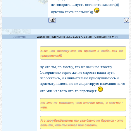
не говорить.....пусть останется как есть)))
чувство такта превыше)))
AlievMix
Дата: Понедельник, 23.01.2017, 16:38 | Сообщение #
39
а..не ..по твоему-это он пришел к тебе...ты же
привратник)))
ну что ты, по-моему, так же как и по-твоему.
Совершенно верно же, не спроста наши пути
пересеклись, и я внимательно прислушиваюсь и
присматриваюсь, но не акцентирую внимания на то
что мне из этого что-то перепадет
то это не означает, что кто-то прав, а кто-то -
нет.
А с эго-убеждениями мы уже давно не боремся - это
ведь то, что ты хотел мне сказать.