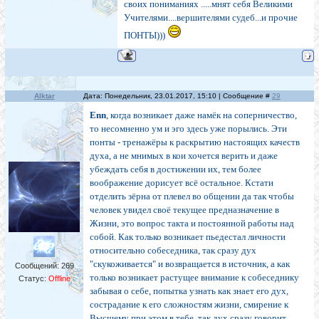
своих пониманиях .....мнят себя Великими
Учителями....вершителями судеб...и прочие
ПОНТЫ)))
Alktar
Дата: Понедельник, 23.01.2017, 15:10 | Сообщение #
29
Enn
, когда возникает даже намёк на соперничество,
то несомненно ум и эго здесь уже порылись. Эти
понты - тренажёры к раскрытию настоящих качеств
духа, а не мнимых в кои хочется верить и даже
убеждать себя в достижении их, тем более
воображение дорисует всё остальное. Кстати
отделить зёрна от плевел во общении да так чтобы
человек увидел своё текущее предназначение в
Жизни, это вопрос такта и постоянной работы над
собой. Как только возникает пьедестал личности
относительно собеседника, так сразу дух
"скукоживается" и возвращается в источник, а как
Сообщений:
269
только возникает растущее внимание к собеседнику
Статус:
Offline
забывая о себе, попытка узнать как знает его дух,
сострадание к его сложностям жизни, смирение к
Высшему при этом в тебе, так дух сразу говорит