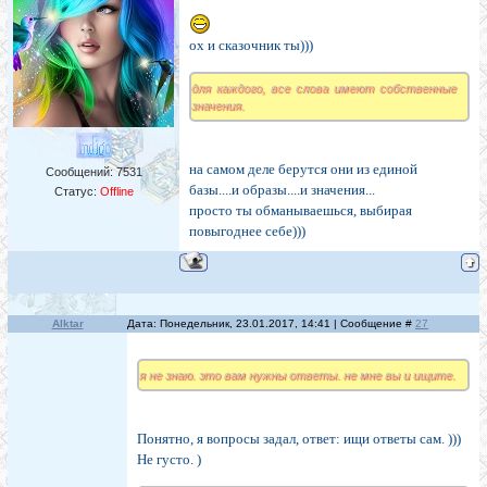
ох и сказочник ты)))
для каждого, все слова имеют собственные
значения.
на самом деле берутся они из единой
Сообщений:
7531
базы....и образы....и значения...
Статус:
Offline
просто ты обманываешься, выбирая
повыгоднее себе)))
Alktar
Дата: Понедельник, 23.01.2017, 14:41 | Сообщение #
27
я не знаю. это вам нужны ответы. не мне вы и ищите.
Понятно, я вопросы задал, ответ: ищи ответы сам. )))
Не густо. )