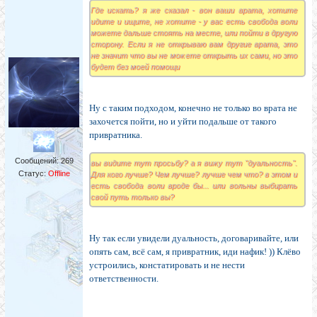
Где искать? я же сказал - вон ваши врата, хотите
идите и ищите, не хотите - у вас есть свобода воли
можете дальше стоять на месте, или пойти в другую
сторону. Если я не открываю вам другие врата, это
не значит что вы не можете открыть их сами, но это
будет без моей помощи
Ну с таким подходом, конечно не только во врата не
захочется пойти, но и уйти подальше от такого
привратника.
Сообщений:
269
вы видите тут просьбу? а я вижу тут "дуальность".
Статус:
Offline
Для кого лучше? Чем лучше? лучше чем что? в этом и
есть свобода воли вроде бы... или вольны выбирать
свой путь только вы?
Ну так если увидели дуальность, договаривайте, или
опять сам, всё сам, я привратник, иди нафик! )) Клёво
устроились, констатировать и не нести
ответственности.