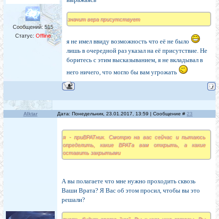
значит вера присутствует
Сообщений:
515
Статус:
Offline
я не имел ввиду возможность что её не было
лишь в очередной раз указал на её присутствие. Не
боритесь с этим высказыванием, я не вкладывал в
него ничего, что могло бы вам угрожать
Alktar
Дата: Понедельник, 23.01.2017, 13:59 | Сообщение #
23
я - приВРАТник. Смотрю на вас сейчас и пытаюсь
определить, какие ВРАТа вам открыть, а какие
оставить закрытыми
А вы полагаете что мне нужно проходить сквозь
Ваши Врата? Я Вас об этом просил, чтобы вы это
решали?