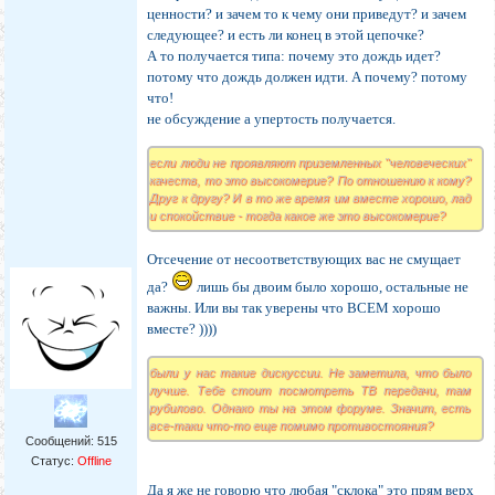
ценности? и зачем то к чему они приведут? и зачем
следующее? и есть ли конец в этой цепочке?
А то получается типа: почему это дождь идет?
потому что дождь должен идти. А почему? потому
что!
не обсуждение а упертость получается.
если люди не проявляют приземленных "человеческих"
качеств, то это высокомерие? По отношению к кому?
Друг к другу? И в то же время им вместе хорошо, лад
и спокойствие - тогда какое же это высокомерие?
Отсечение от несоответствующих вас не смущает
да?
лишь бы двоим было хорошо, остальные не
важны. Или вы так уверены что ВСЕМ хорошо
вместе? ))))
были у нас такие дискуссии. Не заметила, что было
лучше. Тебе стоит посмотреть ТВ передачи, там
рубилово. Однако ты на этом форуме. Значит, есть
все-таки что-то еще помимо противостояния?
Сообщений:
515
Статус:
Offline
Да я же не говорю что любая "склока" это прям верх