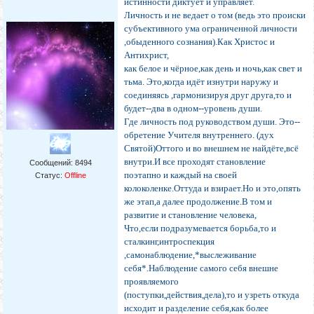
истинности диктует и управляет.
Личность и не ведает о том (ведь это происки
субъективного ума ограниченной личности
,обыденного сознания).Как Христос и
Антихрист,
как белое и чёрное,как день и ночь,как свет и
тьма. Это,когда идёт изнутри наружу и
соединяясь ,гармонизируя друг друга,то и
будет--два в одном--уровень души.
Где личность под руководством души. Это--
обретение Учителя внутреннего. (дух
Святой)Оттого и во внешнем не найдёте,всё
внутри.И все проходят становление
Сообщений:
8494
поэтапно и каждый на своей
Статус:
Offline
колоколенке.Оттуда и взирает.Но и это,опять
же этап,а далее продолжение.В том и
развитие и становление человека,
Что,если подразумевается борьба,то и
сталкинг,интроспекция
,самонаблюдение,*выслеживание
себя*.Наблюдение самого себя внешне
проявляемого
(поступки,действия,дела),то и узреть откуда
исходит и разделение себя,как более