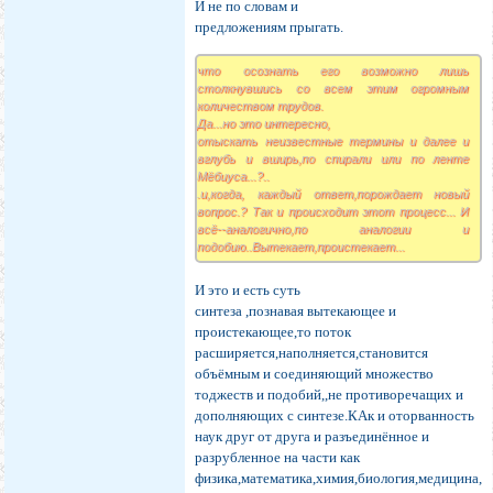
И не по словам и
предложениям прыгать.
что осознать его возможно лишь
столкнувшись со всем этим огромным
количеством трудов.
Да...но это интересно,
отыскать неизвестные термины и далее и
вглубь и вширь,по спирали или по ленте
Мёбиуса...?..
.и,когда, каждый ответ,порождает новый
вопрос.? Так и происходит этот процесс... И
всё--аналогично,по аналогии и
подобию..Вытекает,проистекает...
И это и есть суть
синтеза ,познавая вытекающее и
проистекающее,то поток
расширяется,наполняется,становится
объёмным и соединяющий множество
тоджеств и подобий,,не противоречащих и
дополняющих с синтезе.КАк и оторванность
наук друг от друга и разъединённое и
разрубленное на части как
физика,математика,химия,биология,медицина,