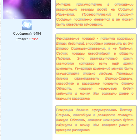
Интерес присутствует в отношении
прогностики реакции людей на События
Изменения. Прогностический Горизонт
События постоянно меняется и не может
быть определён однозначно.
Сообщений:
8494
Фиксирование позиций - попытка коррекции
Статус:
Offline
Ваших действий, способных направить их для
Вашего Совершенствования, а не Падения.
Сейчас позиции преобладают в области
Падения. Это промежуточный факт,
состояние которого есть ещё время
изменить. Генерация изменений может быть
осуществима только людьми. Генерация
должна сформировать Вектор-Спираль,
способную в развороте покинуть данную
Область, которая неминуемо будет
свёрнута в точку. Мы говорили ранее о
принципе разворота.
Генерация должна сформировать Вектор-
Спираль, способную в развороте покинуть
данную Область, которая неминуемо будет
свёрнута в точку. Мы говорили ранее о
принципе разворота.