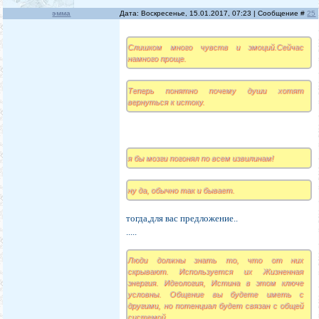
эмма
Дата: Воскресенье, 15.01.2017, 07:23 | Сообщение #
25
Слишком много чувств и эмоций.Сейчас
намного проще.
Теперь понятно почему души хотят
вернуться к истоку.
я бы мозги погонял по всем извилинам!
ну да, обычно так и бывает.
тогда,для вас предложение..
.....
Люди должны знать то, что от них
скрывают. Используется их Жизненная
энергия. Идеология, Истина в этом ключе
условны. Общение вы будете иметь с
другими, но потенциал будет связан с общей
системой.