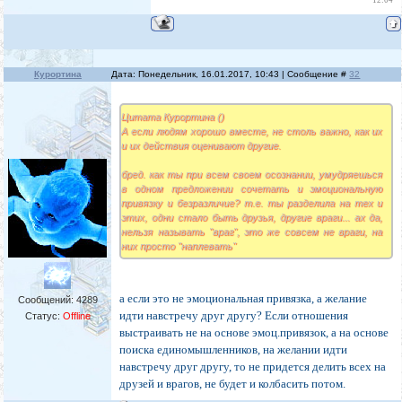
12:04
Курортина
Дата: Понедельник, 16.01.2017, 10:43 | Сообщение #
32
Цитата Курортина ()
А если людям хорошо вместе, не столь важно, как их
и их действия оценивают другие.
бред. как ты при всем своем осознании, умудряешься
в одном предложении сочетать и эмоциональную
привязку и безразличие? т.е. ты разделила на тех и
этих, одни стало быть друзья, другие враги... ах да,
нельзя называть "враг", это же совсем не враги, на
них просто "наплевать"
а если это не эмоциональная привязка, а желание
Сообщений:
4289
идти навстречу друг другу? Если отношения
Статус:
Offline
выстраивать не на основе эмоц.привязок, а на основе
поиска единомышленников, на желании идти
навстречу друг другу, то не придется делить всех на
друзей и врагов, не будет и колбасить потом.