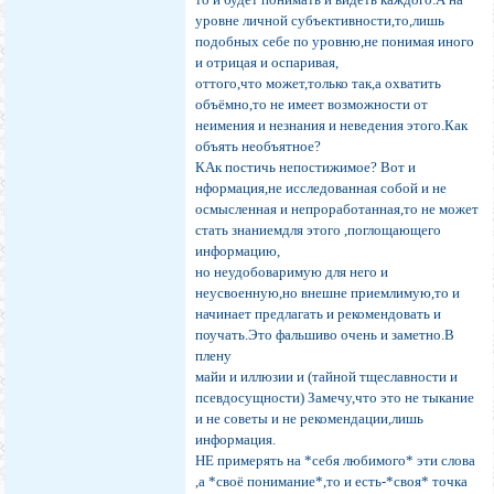
уровне личной субъективности,то,лишь
подобных себе по уровню,не понимая иного
и отрицая и оспаривая,
оттого,что может,только так,а охватить
объёмно,то не имеет возможности от
неимения и незнания и неведения этого.Как
объять необъятное?
КАк постичь непостижимое? Вот и
нформация,не исследованная собой и не
осмысленная и непроработанная,то не может
стать знаниемдля этого ,поглощающего
информацию,
но неудобоваримую для него и
неусвоенную,но внешне приемлимую,то и
начинает предлагать и рекомендовать и
поучать.Это фальшиво очень и заметно.В
плену
майи и иллюзии и (тайной тщеславности и
псевдосущности) Замечу,что это не тыкание
и не советы и не рекомендации,лишь
информация.
НЕ примерять на *себя любимого* эти слова
,а *своё понимание*,то и есть-*своя* точка