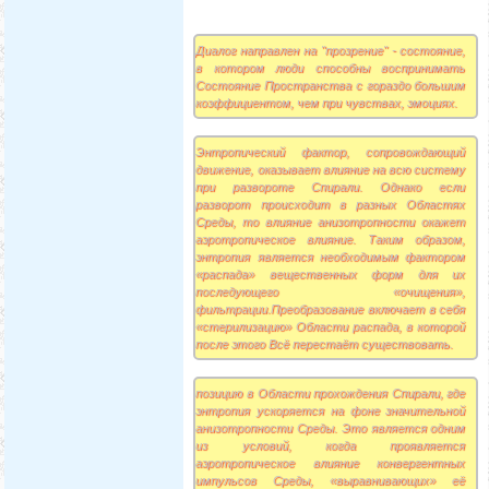
Диалог направлен на "прозрение" - состояние,
в котором люди способны воспринимать
Состояние Пространства с гораздо большим
коэффициентом, чем при чувствах, эмоциях.
Энтропический фактор, сопровождающий
движение, оказывает влияние на всю систему
при развороте Спирали. Однако если
разворот происходит в разных Областях
Среды, то влияние анизотропности окажет
аэротропическое влияние. Таким образом,
энтропия является необходимым фактором
«распада» вещественных форм для их
последующего «очищения»,
фильтрации.Преобразование включает в себя
«стерилизацию» Области распада, в которой
после этого Всё перестаёт существовать.
позицию в Области прохождения Спирали, где
энтропия ускоряется на фоне значительной
анизотропности Среды. Это является одним
из условий, когда проявляется
аэротропическое влияние конвергентных
импульсов Среды, «выравнивающих» её