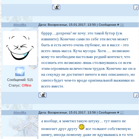
AlievMix
Дата: Воскресенье, 15.01.2017, 13:50 | Сообщение #
26
брррр... дохрена! не хочу. это такой бутор (уж
извините). Конечно сами по себе эти весчи может
быть и есть нечто очень глубокое, но в массе - это
всего лишь масса. Куча мусора. Хотя...... возможно
кому-то необходим настолько редкий контекст, что
осознать его возможно лишь столкнувшись со всем
этим огромным количеством трудов. Конечно же он и
на секунду не достигнет ничего в них описанного, но
Сообщений:
515
синтез будет чем-то вроде оригинальной выжимки из
Статус:
Offline
всего вместе.
AlievMix
Дата: Воскресенье, 15.01.2017, 13:56 | Сообщение #
27
а вообще, я заметил такую штуку.... тут никто не
помогает друг другу
все толкают собственную
шнягу, иногда помоему даже не вдумываясь в то что