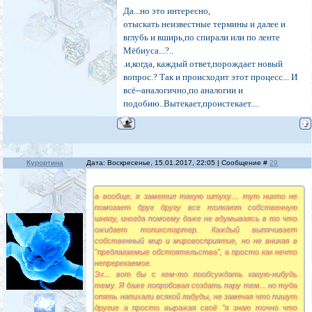
Да...но это интересно,
отыскать неизвестные термины и далее и
вглубь и вширь,по спирали или по ленте
Мёбиуса...?..
.и,когда, каждый ответ,порождает новый
вопрос.? Так и происходит этот процесс... И
всё--аналогично,по аналогии и
подобию..Вытекает,проистекает....
Курортина
Дата: Воскресенье, 15.01.2017, 22:05 | Сообщение #
29
а вообще, я заметил такую штуку.... тут никто не
помогает друг другу все толкают собственную
шнягу, иногда помоему даже не вдумываясь в то что
ожидает топикстартер. Каждый выпячивает
собственный мир и мировосприятие, но не вникая в
"предлагаемые обстоятельства", а просто как нечто
непререкаемое.
Эх... вот бы с кем-то пообсуждать какую-нибудь
тему. Я даже попробовал создать пару тем... но туда
опять напихали всякой лабуды, не замечая что пишут
другие а просто выражая своё "я знаю точно что