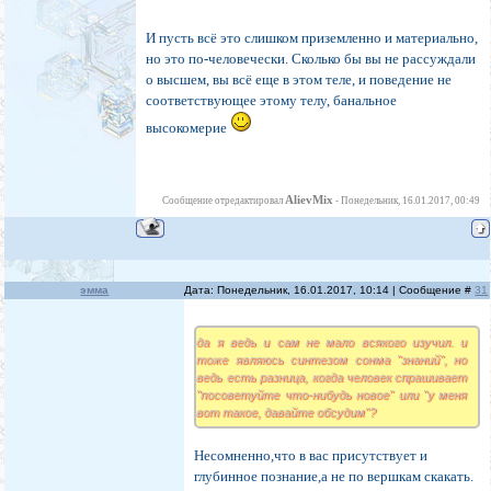
И пусть всё это слишком приземленно и материально,
но это по-человечески. Сколько бы вы не рассуждали
о высшем, вы всё еще в этом теле, и поведение не
соответствующее этому телу, банальное
высокомерие
AlievMix
Сообщение отредактировал
-
Понедельник, 16.01.2017, 00:49
эмма
Дата: Понедельник, 16.01.2017, 10:14 | Сообщение #
31
да я ведь и сам не мало всякого изучил. и
тоже являюсь синтезом сонма "знаний", но
ведь есть разница, когда человек спрашивает
"посоветуйте что-нибудь новое" или "у меня
вот такое, давайте обсудим"?
Несомненно,что в вас присутствует и
глубинное познание,а не по вершкам скакать.