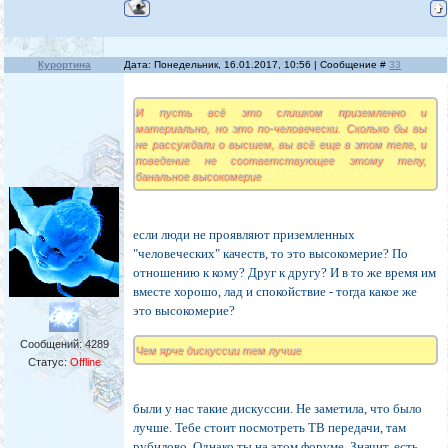
Курортина
Дата: Понедельник, 16.01.2017, 10:56 | Сообщение #
33
И пусть всё это слишком приземленно и
материально, но это по-человечески. Сколько бы вы
не рассуждали о высшем, вы всё еще в этом теле, и
поведение не соответствующее этому телу,
банальное высокомерие
если люди не проявляют приземленных
"человеческих" качеств, то это высокомерие? По
отношению к кому? Друг к другу? И в то же время им
вместе хорошо, лад и спокойствие - тогда какое же
это высокомерие?
Сообщений:
4289
Чем ярче дискуссии тем лучше
Статус:
Offline
были у нас такие дискуссии. Не заметила, что было
лучше. Тебе стоит посмотреть ТВ передачи, там
рубилово. Однако ты на этом форуме. Значит, есть