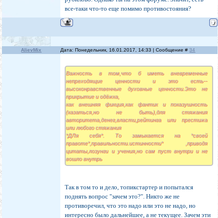
все-таки что-то еще помимо противостояния?
AlievMix
Дата: Понедельник, 16.01.2017, 14:33 | Сообщение #
34
Важность в том,что б иметь вневременные
непреходящие ценности и это есть--
высоконравственные духовные ценности.Это не
прикрытие и одёжка,
как внешняя фикция,как фантик и показушность
(казаться,но не быть),для стяжания
авторитета,денег,власти,рейтинга или престижа
или любого стяжания
*ДЛя себя*. То замыкается на *своей
правоте*,правильности.истинности* ,приводя
цитаты,лозунги и учения,но сам пуст внутри и не
вошло внутрь
Так в том то и дело, топикстартер и попытался
поднять вопрос "зачем это?". Никто же не
противоречил, что это надо или это не надо, но
интересно было дальнейшее, а не текущее. Зачем эти