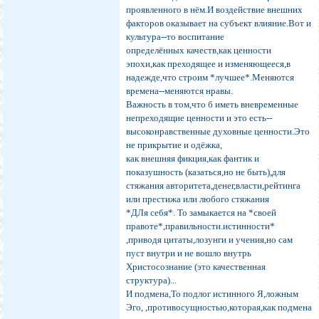
проявленного в нём.И воздействие внешних
факторов оказывает на субъект влияние.Вот и
культура--то воспитание
определённых качеств,как ценности
эпохи,как преходящее и изменяющееся,в
надежде,что строим *лучшее*.Меняются
времена--меняются нравы.
Важность в том,что б иметь вневременные
непреходящие ценности и это есть--
высоконравственные духовные ценности.Это
не прикрытие и одёжка,
как внешняя фикция,как фантик и
показушность (казаться,но не быть),для
стяжания авторитета,денег,власти,рейтинга
или престижа или любого стяжания
*ДЛя себя*. То замыкается на *своей
правоте*,правильности.истинности*
,приводя цитаты,лозунги и учения,но сам
пуст внутри и не вошло внутрь
Христосознание (это качественная
структура)...
И подмена,То подлог истинного Я,ложным
Эго, ,противосущностью,которая,как подмена