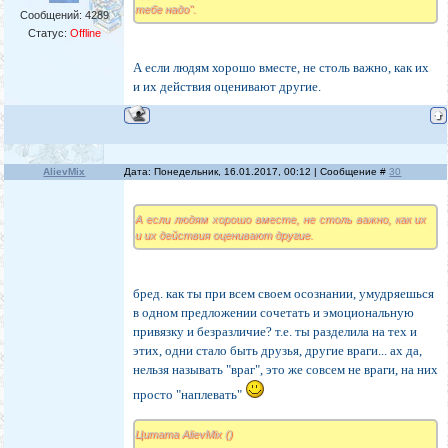
тебе надо".
Сообщений:
4289
Статус:
Offline
А если людям хорошо вместе, не столь важно, как их
и их действия оценивают другие.
AlievMix
Дата: Понедельник, 16.01.2017, 00:12 | Сообщение #
30
А если людям хорошо вместе, не столь важно, как их
и их действия оценивают другие.
бред. как ты при всем своем осознании, умудряешься
в одном предложении сочетать и эмоциональную
привязку и безразличие? т.е. ты разделила на тех и
этих, одни стало быть друзья, другие враги... ах да,
нельзя называть "враг", это же совсем не враги, на них
просто "наплевать"
Цитата AlievMix ()