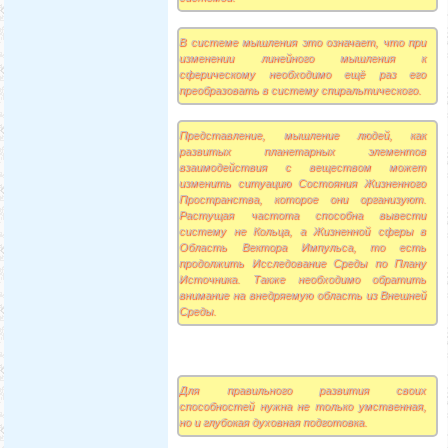
В системе мышления это означает, что при
изменении линейного мышления к
сферическому необходимо ещё раз его
преобразовать в систему спиральтического.
Представление, мышление людей, как
развитых планетарных элементов
взаимодействия с веществом может
изменить ситуацию Состояния Жизненного
Пространства, которое они организуют.
Растущая частота способна вывести
систему не Кольца, а Жизненной сферы в
Область Вектора Импульса, то есть
продолжить Исследование Среды по Плану
Источника. Также необходимо обратить
внимание на внедряемую область из Внешней
Среды.
Для правильного развития своих
способностей нужна не только умственная,
но и глубокая духовная подготовка.