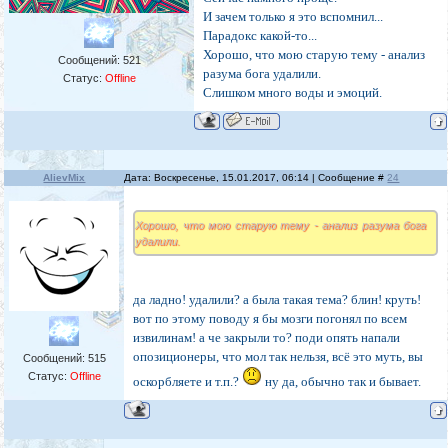
И зачем только я это вспомнил...
Парадокс какой-то...
Хорошо, что мою старую тему - анализ
Сообщений:
521
разума бога удалили.
Статус:
Offline
Слишком много воды и эмоций.
AlievMix
Дата: Воскресенье, 15.01.2017, 06:14 | Сообщение #
24
Хорошо, что мою старую тему - анализ разума бога
удалили.
да ладно! удалили? а была такая тема? блин! круть!
вот по этому поводу я бы мозги погонял по всем
извилинам! а че закрыли то? поди опять напали
опозиционеры, что мол так нельзя, всё это муть, вы
Сообщений:
515
Статус:
Offline
оскорбляете и т.п.?
ну да, обычно так и бывает.