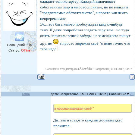
ожидает топикстартер. Каждый выпячивает
собственный мир и мировосприятие, но не вникая в
"предлагаемые обстоятельства", а просто как нечто
непререкаемое.
Эх... вот бы с кем-то пообсуждать какую-нибудь
тему. Я даже попробовал создать пару тем... но туда
опять напихали всякой лабуды, не замечая что пишут
другие
а просто выражая своё "я знаю точно что
Сообщений:
515
тебе надо".
Статус:
Offline
AlievMix
Сообщение отредактировал
-
Воскресенье, 15.01.2017, 13:57
эмма
Дата: Воскресенье, 15.01.2017, 16:05 | Сообщение #
28
а просто выражая своё "
Да...так и есть,что каждый добавляет,кто
прочитал..