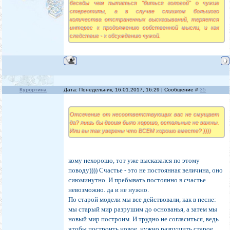
беседы чем пытаться "биться головой" о чужие
стереотипы, а в случае слишком большого
количества отстраненных высказываний, теряется
интерес к продолжению собственной мысли, и как
следствие - к обсуждению чужой.
Курортина
Дата: Понедельник, 16.01.2017, 16:29 | Сообщение #
35
Отсечение от несоответствующих вас не смущает
да? лишь бы двоим было хорошо, остальные не важны.
Или вы так уверены что ВСЕМ хорошо вместе? ))))
кому нехорошо, тот уже высказался по этому
поводу)))) Счастье - это не постоянная величина, оно
сиюминутно. И пребывать постоянно в счастье
невозможно. да и не нужно.
По старой модели мы все действовали, как в песне:
мы старый мир разрушим до основанья, а затем мы
новый мир построим. И трудно не согласиться, ведь
чтобы построить новое, нужно разрушить старое.