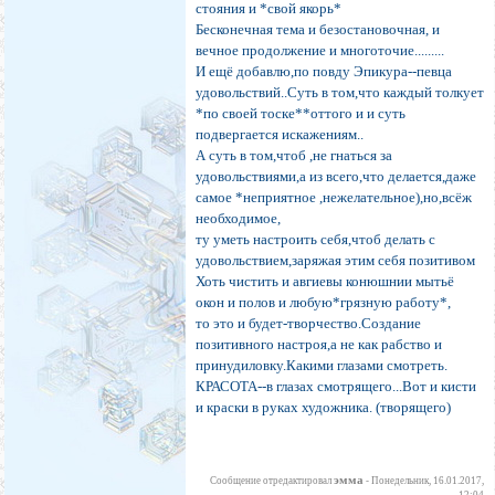
стояния и *свой якорь*
Бесконечная тема и безостановочная, и
вечное продолжение и многоточие.........
И ещё добавлю,по повду Эпикура--певца
удовольствий..Суть в том,что каждый толкует
*по своей тоске**оттого и и суть
подвергается искажениям..
А суть в том,чтоб ,не гнаться за
удовольствиями,а из всего,что делается,даже
самое *неприятное ,нежелательное),но,всёж
необходимое,
ту уметь настроить себя,чтоб делать с
удовольствием,заряжая этим себя позитивом
Хоть чистить и авгиевы конюшнии мытьё
окон и полов и любую*грязную работу*,
то это и будет-творчество.Создание
позитивного настроя,а не как рабство и
принудиловку.Какими глазами смотреть.
КРАСОТА--в глазах смотрящего...Вот и кисти
и краски в руках художника. (творящего)
эмма
Сообщение отредактировал
-
Понедельник, 16.01.2017,