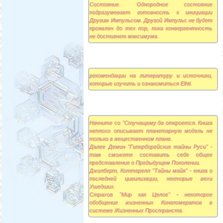
Состояние. Однородное состояние
подразумевает готовность к инициации
Другим Импульсом. Другой Импульс не будет
проявлен до тех пор, пока конвергентность
не достигнет максимума.
рекомендации на литературу и источники,
которые изучить и ознакомиться Elhti.
Начните со "Стучащему да откроется. Книга
неплохо описывает планетарную модель не
только в вещественном плане.
Далее Демин "Гиперборейские тайны Руси" -
там сможете составить себе общее
представление о Предыдущем Поколении.
Джилберт, Коттерелл "Тайны майя" - книга о
последней цивилизации, некторые вехи
Ушедших.
Страхов "Мир как Целое" - некоторое
обобщение жизненных Конгломератов в
системе Жизненных Пространств.