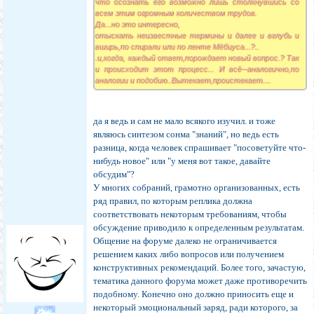
что осознать его возможно лишь столкнувшись со
всем этим огромным количеством трудов.
Да...но это интересно,
отыскать неизвестные термины и далее и вглубь и
вширь,по спирали или по ленте Мёбиуса...?..
.и,когда, каждый ответ,порождает новый вопрос.? Так
и происходит этот процесс... И всё--аналогично,по
аналогии и подобию..Вытекает,проистекает....
да я ведь и сам не мало всякого изучил. и тоже
являюсь синтезом сонма "знаний", но ведь есть
разница, когда человек спрашивает "посоветуйте что-
нибудь новое" или "у меня вот такое, давайте
обсудим"?
У многих собраний, грамотно организованных, есть
ряд правил, по которым реплика должна
соответствовать некоторым требованиям, чтобы
обсуждение приводило к определенным результатам.
Общение на форуме далеко не ограничивается
решением каких либо вопросов или получением
конструктивных рекомендаций. Более того, зачастую,
тематика данного форума может даже противоречить
подобному. Конечно оно должно приносить еще и
некоторый эмоциональный заряд, ради которого, за