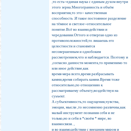
,то есть--единая наука с единым духом внутри
этого зерна.Многогранность и объём
восприятия,то это-- качественная
способность .И такое постоянное разделение
на тёмное и светлое--относительное
понятие.Всё во взаимодействии и
чередовании.Оттого и отвергая одно из
противоположностей,то лишаешь его
целостности и становмтся
несовершенным и однобоким
рассмотрением,что и наблюдается. Поэтому и
,согласно данности момента,то применимо то
или иное действие,как
время-мера всего,время разбрасывать
камни,время собирать камни.Время тоже
относительно,по отношению к
рассматриваему объекту,воздействуя на
суьъект.
А субъективность,то ощущения,чувства,
эмоции, мысли ,то несомненно различны,как
малый инструмент познания себя и не
только,но и себя в *своём * мире, во
взаимосвязи. ,
и во взаимодействии с внешним миром и