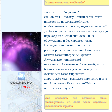
"я знаю точно что тебе надо".
Да,а от этого *неуютно*
становится..Поэтому и такой вариант,что
пишется по предлагаемой теме,
но без советов,что и кому надо или не надо?
, а Эльфи предлагает постижение самому и ,не
переходя на оценки личностей и их
обсуждению и без характеристик.
И спецтерминология,то подводит к
расшифровке и постижению.Вопросы и
ответы,такой интересный диалог.
А уж,как кто понимает,то?
или личинкой в коконе побыть.,чтоб,потом
бабочкой вылететь. ,как червя внутри
луковицы и таков мир видит,
а прогрызёт ход и выползет наружу,то и мир
Сообщений:
8494
иной откроется.Как и книга--*Мир в
Статус:
Offline
ореховой скорлупе.*
что осознать его возможно лишь
столкнувшись со всем этим огромным
количеством трудов.