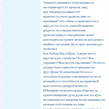
*важного,значимого и поучающего и
наставляющего,то происки ума),
при чём,когда разливается*
приятность,тепло,удовольствие от
признания*,что сейчас и практикуется в
миру,то это и есть--самообольщение,
(радость эго-ума,как извлчение
удовольствия),то объединение может
роисходить на уровне личности или души и
идейное--на уровне Духа. (рас-троение,рас-
тройство)
Как Лебедь,Рак и Щука. А,когда чьё-то
царство в рас--тройстве?То что? Кто
управляет?Мысли,чувства,эмоции? Оттого и
должно быть единство.и триединство.
Дух+Душа+Тело(материя) Оттого и
способности разные и возможности ,не от
желаний,а от способности восприятия.В
целостности и раздробленности.
ПОнимание возможно,когда общение на
одном языке(язык духа,души или эго-я),то
несомненно,что владение всеми языками,а не
желание,чтоб поняли его язык,
то и будет понимать и видеть каждого.А на