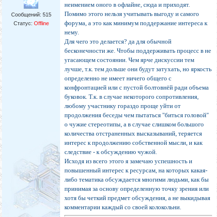
неимением оного в офлайне, сюда и приходят.
Помимо этого нельзя учитывать выгоду и самого
Сообщений:
515
форума, а это как минимум поддержание интереса к
Статус:
Offline
нему.
Для чего это делается? да для обычной
бесконечности же. Чтобы поддерживать процесс в не
угасающем состоянии. Чем ярче дискуссии тем
лучше, т.к. тем дольше они будут затухать, но яркость
определенно не имеет ничего общего с
конфронтацией или с пустой болтовнёй ради объема
буковок. Т.к. в случае некоторого сопротивления,
любому участнику гораздо проще уйти от
продолжения беседы чем пытаться "биться головой"
о чужие стереотипы, а в случае слишком большого
количества отстраненных высказываний, теряется
интерес к продолжению собственной мысли, и как
следствие - к обсуждению чужой.
Исходя из всего этого я замечаю успешность и
повышенный интерес к ресурсам, на которых какая-
либо тематика обсуждается многими людьми, как бы
принимая за основу определенную точку зрения или
хотя бы четкий предмет обсуждения, а не выкидывая
комментарии каждый со своей колокольни.