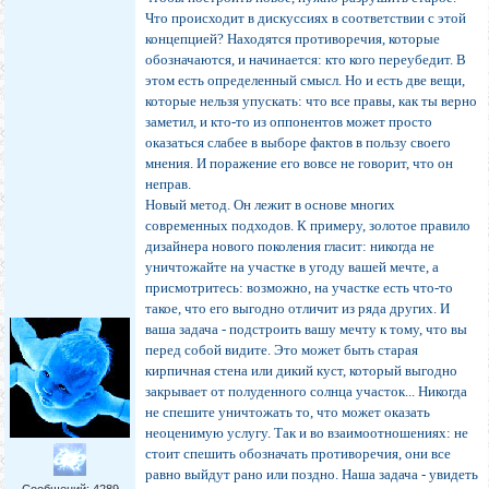
Что происходит в дискуссиях в соответствии с этой
концепцией? Находятся противоречия, которые
обозначаются, и начинается: кто кого переубедит. В
этом есть определенный смысл. Но и есть две вещи,
которые нельзя упускать: что все правы, как ты верно
заметил, и кто-то из оппонентов может просто
оказаться слабее в выборе фактов в пользу своего
мнения. И поражение его вовсе не говорит, что он
неправ.
Новый метод. Он лежит в основе многих
современных подходов. К примеру, золотое правило
дизайнера нового поколения гласит: никогда не
уничтожайте на участке в угоду вашей мечте, а
присмотритесь: возможно, на участке есть что-то
такое, что его выгодно отличит из ряда других. И
ваша задача - подстроить вашу мечту к тому, что вы
перед собой видите. Это может быть старая
кирпичная стена или дикий куст, который выгодно
закрывает от полуденного солнца участок... Никогда
не спешите уничтожать то, что может оказать
неоценимую услугу. Так и во взаимоотношениях: не
стоит спешить обозначать противоречия, они все
равно выйдут рано или поздно. Наша задача - увидеть