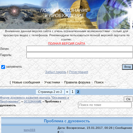
Внимание данная версия сайта с очень ограниченными возможностями - только для
просмотра видео с телефонов. Рекомендуем пользоваться полной версией портала по
ссылке:
ПОЛНАЯ ВЕРСИЯ САЙТА
Логин:
Пароль:
запомнить
Забыл пароль
|
Регистрация
[
Новые сообщения
·
Участники
·
Правила форума
·
Поиск
·
«
1
Страница
2
из
2
2
Форум духовного развития портала "Осознание и
Пробуждение".
»
ОСОЗНАНИЕ
»
Проблема с
духовность
Проблема с духовность
Дата: Воскресенье, 15.01.2017, 00:26 | Сообщение
tony333
#
21