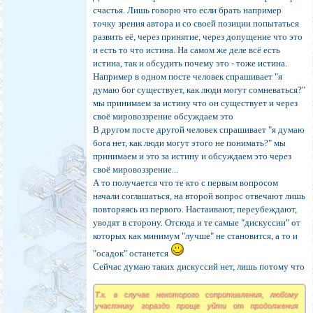
счастья. Лишь говорю что если брать например
точку зрения автора и со своей позиции попытаться
развить её, через принятие, через допущение что это
и есть то что истина. На самом же деле всё есть
истина, так и обсудить почему это - тоже истина.
Например в одном посте человек спрашивает "я
думаю бог существует, как люди могут сомневаться?"
мы принимаем за истину что он существует и через
своё мировоззрение обсуждаем это
В другом посте другой человек спрашивает "я думаю
бога нет, как люди могут этого не понимать?" мы
принимаем и это за истину и обсуждаем это через
своё мировоззрение...
А то получается что те кто с первым вопросом
начали соглашаться, на второй вопрос отвечают лишь
повторяясь из первого. Настаивают, переубеждают,
уводят в сторону. Отсюда и те самые "дискуссии" от
которых как минимум "лучше" не становится, а то и
"осадок" останется
Сейчас думаю таких дискуссий нет, лишь потому что
Т.к. в случае некоторого сопротивления, любому
участнику гораздо проще уйти от продолжения