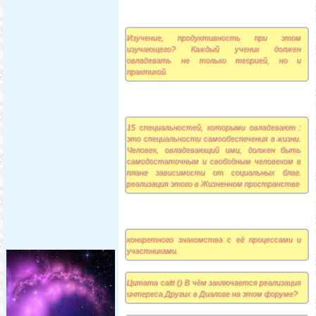
Изучение, продуктивность при этом
изучающего? Каждый ученик должен
овладевать не только теорией, но и
практикой.
15 специальностей, которыми овладевают :
это специальности самообеспечения в жизни.
Человек, овладевающий ими, должен быть
самодостаточным и свободным человеком в
плане зависимости от социальных благ.
реализация этого в Жизненном пространстве
конкретного знакомства с её процессами и
участниками.
Цитата caitt () В чём заключается реализация
интереса Других в Диалоге на этом форуме?