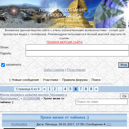
Внимание данная версия сайта с очень ограниченными возможностями - только для
просмотра видео с телефонов. Рекомендуем пользоваться полной версией портала по
ссылке:
ПОЛНАЯ ВЕРСИЯ САЙТА
Логин:
Пароль:
запомнить
Забыл пароль
|
Регистрация
[
Новые сообщения
·
Участники
·
Правила форума
·
Поиск
·
«
1
2
…
4
5
7
8
9
»
Страница
6
из
9
6
Форум духовного развития портала "Осознание и
Пробуждение".
»
ОСОЗНАНИЕ
»
Уроки жизни от
чайника :)
Уроки жизни от чайника :)
РОДАНИКА
Дата: Пятница, 20.01.2017, 17:59 | Сообщение #
101