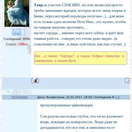
Тавр
,за участие СПАСИБО...но я не молюсь(я просто
требы заказываю жрецам, которые всего лишь клерки в
Банке, через который переводы получаю...)....для меня
есть только одна молитва Отче Наш...это нужно, чтобы
по чакрам энергию прогонять....
насчёт сердца.... именно через него сейчас и идёт моя
главная работа....говорят,это очень даже видно...(к
Сообщений:
8584
сожалению не мне...я лишь чувствую, как оно стучит...)
Статус:
Offline
Бог ...в наших "сердцах", в наших добрых помыслах и
намерениях, в нашем духе... .
РОДАНИКА
Дата: Воскресенье, 22.01.2017, 19:04 | Сообщение #
118
пронумерованные цивилизации
Сон разума настолько глубок, что он не различает
вещи, лежащие на поверхности. Люди даже не
догадываются, что все они, в зависимости от