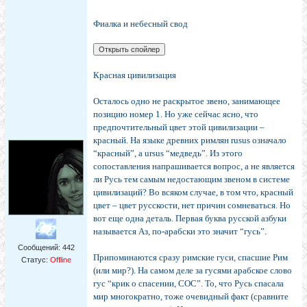
Фиалка и небесный свод
Красная цивилизация
Осталось одно не раскрытое звено, занимающее
позицию номер 1. Но уже сейчас ясно, что
предпочтительный цвет этой цивилизации –
красный. На языке древних римлян rusus означало
“красный”, а ursus “медведь”. Из этого
сопоставления напрашивается вопрос, а не является
ли Русь тем самым недостающим звеном в системе
цивилизаций? Во всяком случае, в том что, красный
цвет – цвет русскости, нет причин сомневаться. Но
вот еще одна деталь. Первая буква русской азбуки
называется Аз, по-арабски это значит “гусь”.
Сообщений:
442
Припоминаются сразу римские гуси, спасшие Рим
Статус:
Offline
(или мир?). На самом деле за гусями арабское слово
гус “крик о спасении, СОС”. То, что Русь спасала
мир многократно, тоже очевидный факт (сравните