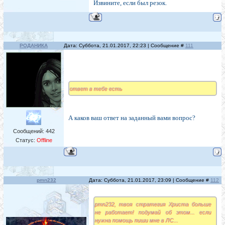
Извините, если был резок.
РОДАНИКА
Дата: Суббота, 21.01.2017, 22:23 | Сообщение #
111
ответ в тебе есть
А каков ваш ответ на заданный вами вопрос?
Сообщений:
442
Статус:
Offline
pmn232
Дата: Суббота, 21.01.2017, 23:09 | Сообщение #
112
pmn232, твоя стратегия Христа больше
не работает! подумай об этом... если
нужна помощь пиши мне в ЛС...