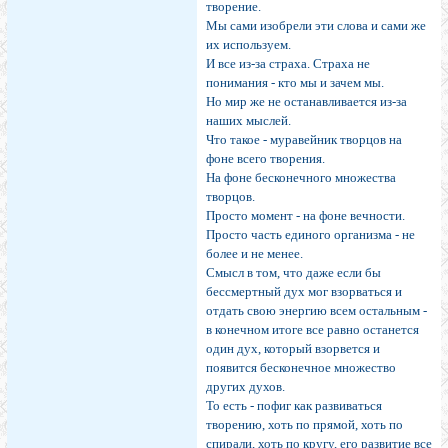
творение.
Мы сами изобрели эти слова и сами же
их используем.
И все из-за страха. Страха не
понимания - кто мы и зачем мы.
Но мир же не останавливается из-за
наших мыслей.
Что такое - муравейник творцов на
фоне всего творения.
На фоне бесконечного множества
творцов.
Просто момент - на фоне вечности.
Просто часть единого организма - не
более и не менее.
Смысл в том, что даже если бы
бессмертный дух мог взорваться и
отдать свою энергию всем остальным -
в конечном итоге все равно останется
один дух, который взорвется и
появится бесконечное множество
других духов.
То есть - пофиг как развиваться
творению, хоть по прямой, хоть по
спирали, хоть по кругу, его развитие все