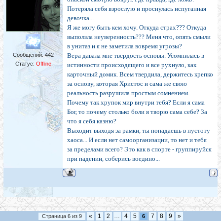
Потеряла себя взрослую и проснулась испуганная
девочка...
Я же могу быть кем хочу. Откуда страх??? Откуда
выползла неуверенность??? Меня что, опять смыли
в унитаз и я не заметила вовремя угрозы?
Сообщений:
442
Вера давала мне твердость основы. Усомнилась в
Статус:
Offline
истинности происходящего и все рухнуло, как
карточный домик. Всем твердила, держитесь крепко
за основу, которая Христос и сама же свою
реальность разрушила простым сомнением.
Почему так хрупок мир внутри тебя? Если я сама
Бог, то почему столько боли я творю сама себе? За
что я себя казню?
Выходит выходя за рамки, ты попадаешь в пустоту
хаоса... И если нет самоорганизации, то нет и тебя
за пределами всего? Это как в спорте - группируйся
при падении, соберись воедино...
«
1
2
…
4
5
7
8
9
»
Страница
6
из
9
6