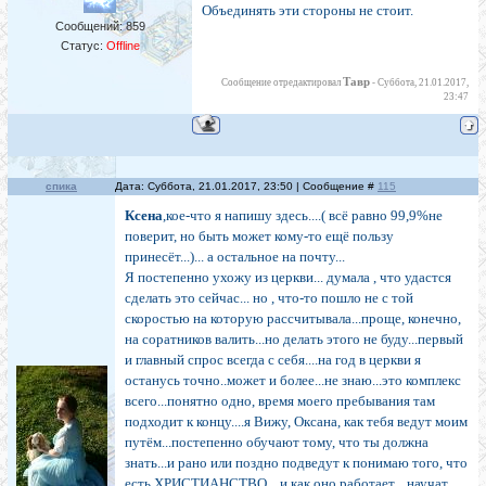
Объединять эти стороны не стоит.
Сообщений:
859
Статус:
Offline
Тавр
Сообщение отредактировал
-
Суббота, 21.01.2017,
23:47
спика
Дата: Суббота, 21.01.2017, 23:50 | Сообщение #
115
Ксена
,кое-что я напишу здесь....( всё равно 99,9%не
поверит, но быть может кому-то ещё пользу
принесёт...)... а остальное на почту...
Я постепенно ухожу из церкви... думала , что удастся
сделать это сейчас... но , что-то пошло не с той
скоростью на которую рассчитывала...проще, конечно,
на соратников валить...но делать этого не буду...первый
и главный спрос всегда с себя....на год в церкви я
останусь точно..может и более...не знаю...это комплекс
всего...понятно одно, время моего пребывания там
подходит к концу....я Вижу, Оксана, как тебя ведут моим
путём...постепенно обучают тому, что ты должна
знать...и рано или поздно подведут к понимаю того, что
есть ХРИСТИАНСТВО ...и как оно работает....научат