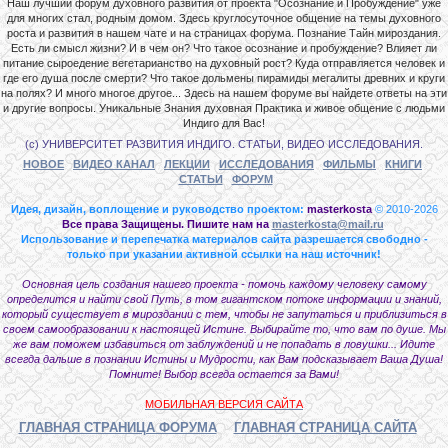
Наш лучший форум духовного развития от проекта "Осознание и Пробуждение" уже
для многих стал, родным домом. Здесь круглосуточное общение на темы духовного
роста и развития в нашем чате и на страницах форума. Познание Тайн мироздания.
Есть ли смысл жизни? И в чем он? Что такое осознание и пробуждение? Влияет ли
питание сыроедение вегетарианство на духовный рост? Куда отправляется человек и
где его душа после смерти? Что такое дольмены пирамиды мегалиты древних и круги
на полях? И много многое другое... Здесь на нашем форуме вы найдете ответы на эти
и другие вопросы. Уникальные Знания духовная Практика и живое общение с людьми
Индиго для Вас!
(с) УНИВЕРСИТЕТ РАЗВИТИЯ ИНДИГО. СТАТЬИ, ВИДЕО ИССЛЕДОВАНИЯ.
НОВОЕ
ВИДЕО КАНАЛ
ЛЕКЦИИ
ИССЛЕДОВАНИЯ
ФИЛЬМЫ
КНИГИ
СТАТЬИ
ФОРУМ
Идея, дизайн, воплощение и руководство проектом:
masterkosta
© 2010-2026
Все права Защищены. Пишите нам на
masterkosta@mail.ru
Использование и перепечатка материалов сайта разрешается свободно -
только при указании активной ссылки на наш источник!
Основная цель создания нашего проекта - помочь каждому человеку самому
определится и найти свой Путь, в том гигантском потоке информации и знаний,
который существует в мироздании с тем, чтобы не запутаться и приблизиться в
своем самообразовании к настоящей Истине. Выбирайте то, что вам по душе. Мы
же вам поможем избавиться от заблуждений и не попадать в ловушки... Идите
всегда дальше в познании Истины и Мудрости, как Вам подсказывает Ваша Душа!
Помните! Выбор всегда остается за Вами!
МОБИЛЬНАЯ ВЕРСИЯ САЙТА
ГЛАВНАЯ СТРАНИЦА ФОРУМА
ГЛАВНАЯ СТРАНИЦА САЙТА