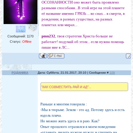
ОСОЗНАННОСТИ оно может быть проявлено
разными способами...В этой игре на этой планете
её название именно ГРЯЗЬ ... во снах... в смерти, в
рождении, в разных существах, на разных
планетах или мирах...
pmn232
, твоя стратегия Христа больше не
Сообщений:
1170
работает! подумай об этом... если нужна помощь
Статус:
Offline
пиши мне в ЛС...
РОДАНИКА
Дата: Суббота, 21.01.2017, 20:10 | Сообщение #
108
"КАК СОВМЕСТИТЬ РАЙ И АД"...
Раньше я многим говорила :
-Мы в тюрьме. Земля - это ад. Потому здесь и есть
юдоль плача.
Но можно жить здесь и в раю. Как?
Опыт прошлого отразился в моем поведении
-отдавать, видеть чужую нужду и спешить на