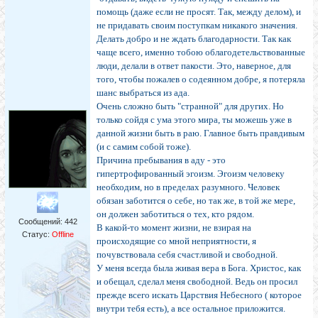
помощь (даже если не просят. Так, между делом), и
не придавать своим поступкам никакого значения.
Делать добро и не ждать благодарности. Так как
чаще всего, именно тобою облагодетельствованные
люди, делали в ответ пакости. Это, наверное, для
того, чтобы пожалев о содеянном добре, я потеряла
шанс выбраться из ада.
Очень сложно быть "странной" для других. Но
только сойдя с ума этого мира, ты можешь уже в
данной жизни быть в раю. Главное быть правдивым
(и с самим собой тоже).
Причина пребывания в аду - это
гипертрофированный эгоизм. Эгоизм человеку
необходим, но в пределах разумного. Человек
обязан заботится о себе, но так же, в той же мере,
он должен заботиться о тех, кто рядом.
Сообщений:
442
В какой-то момент жизни, не взирая на
Статус:
Offline
происходящие со мной неприятности, я
почувствовала себя счастливой и свободной.
У меня всегда была живая вера в Бога. Христос, как
и обещал, сделал меня свободной. Ведь он просил
прежде всего искать Царствия Небесного ( которое
внутри тебя есть), а все остальное приложится.