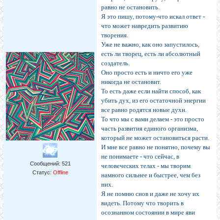
равно не остановить.
Я это пишу, потому-что искал ответ -
что может навредить развитию
творения.
Уже не важно, как оно запустилось,
есть ли творец, есть ли абсолютный
создатель.
Оно просто есть и ничто его уже
никогда не остановит.
То есть даже если найти способ, как
убить дух, из его остаточной энергии
все равно родятся новые духи.
То что мы с вами делаем - это просто
часть развития единого организма,
который не может остановиться расти.
И мне все равно не понятно, почему вы
не понимаете - что сейчас, в
Сообщений:
521
человеческих телах - мы творим
Статус:
Offline
намного сильнее и быстрее, чем без
них.
Я не помню снов и даже не хочу их
видеть. Потому что творить в
осознанном состоянии в мире яви