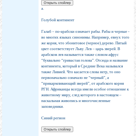
а.
Голубой континент
Галаб – по-арабски означает рабы. Рабы и черные -
во многих языках синонимы. Например, евнух того
же корня, что эбонитовое (черное) дерево. Пятый
цвет соответствует Льву. Лев – царь зверей. В
арабском лев называется также словом афрус
“буквально “гривастая голова”. Отсюда и название
континента, который в Средние Века назывался
также Ливией. Что касается слова негр, то оно
первоначально означало не “черный”, а
“прикармливающий зверей”, от арабского корня
РГН. Африканцы всегда имели особое отношение к
животному миру, след которого в настоящем –
наскальная живопись и многочисленные
заповедники.
Синий регион