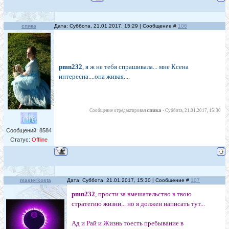
спика
Дата: Суббота, 21.01.2017, 15:29 | Сообщение #
106
pmn232
, я ж не тебя спрашивала... мне Ксена
интересна....она живая....
спика
Сообщение отредактировал
-
Суббота, 21.01.2017, 15:30
Сообщений:
8584
Статус:
Offline
masterkosta
Дата: Суббота, 21.01.2017, 15:30 | Сообщение #
107
pmn232
, прости за вмешательство в твою
стратегию жизни... но я должен написать тут...
Ад и Рай и Жизнь тоесть пребывание в