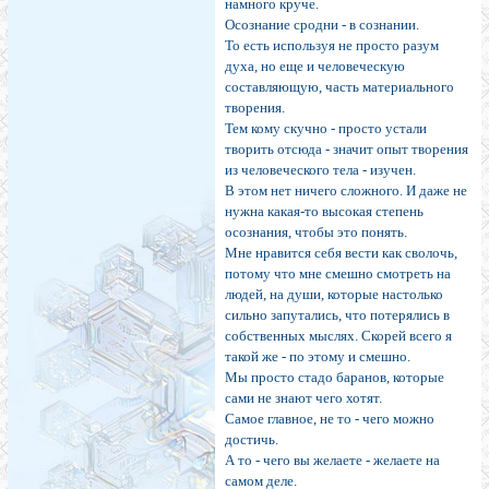
намного круче.
Осознание сродни - в сознании.
То есть используя не просто разум
духа, но еще и человеческую
составляющую, часть материального
творения.
Тем кому скучно - просто устали
творить отсюда - значит опыт творения
из человеческого тела - изучен.
В этом нет ничего сложного. И даже не
нужна какая-то высокая степень
осознания, чтобы это понять.
Мне нравится себя вести как сволочь,
потому что мне смешно смотреть на
людей, на души, которые настолько
сильно запутались, что потерялись в
собственных мыслях. Скорей всего я
такой же - по этому и смешно.
Мы просто стадо баранов, которые
сами не знают чего хотят.
Самое главное, не то - чего можно
достичь.
А то - чего вы желаете - желаете на
самом деле.