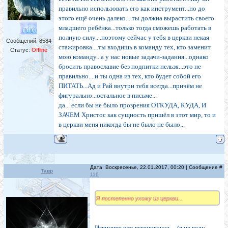
правильно использовать его как инструмент...но до
этого ещё очень далеко....ты должна вырастить своего
младшего ребёнка...только тогда сможешь работать в
полную силу....поэтому сейчас у тебя в церкви некая
Сообщений:
8584
стажировка....ты входишь в команду тех, кто заменит
Статус:
Offline
мою команду...а у нас новые задачи-задания...однако
бросить православие без подпитки нельзя...это не
правильно....и ты одна из тех, кто будет собой его
ПИТАТЬ...Ад и Рай внутри тебя всегда...причём не
фигурально...остальное в письме...
да... если бы не было прозрения ОТКУДА, КУДА, И
ЗАЧЕМ Христос как сущность пришёл в этот мир, то и
в церкви меня никогда бы не было не было...
Дата: Воскресенье, 22.01.2017, 00:20 | Сообщение #
Тавр
116
Я постепенно ухожу из церкви...
Извините что вмешиваюсь... (я не веду