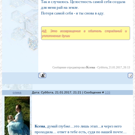
Так и случилось. Целостность самой себя создала
для меня рай на земле.
Потеря самой себя - и ты снова в аду.
АД. Это возвращение в обитель страданий и
уплотнение души
Ксена
Сообщение отредактировал
-
Суббота, 21.01.2017, 20:13
спика
Дата: Суббота, 21.01.2017, 21:21 | Сообщение #
109
Ксена
, думай глубже....это лишь этап....я через него
проходила.... ответ в тебе есть, судя по нашей почте....