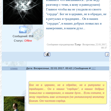
разговор с теми, к кому я равнодушен)
Главное чтобы вы не уходили из своего
"сердца". Бог не в церквях, не в обрядах, не
в ритуалах и традициях... Он в наших
"сердцах", в наших добрых помыслах и
намерениях, в нашем духе...
Сообщений:
859
Статус:
Offline
Тавр
Сообщение отредактировал
-
Воскресенье, 22.01.2017,
00:37
спика
Дата: Воскресенье, 22.01.2017, 00:42 | Сообщение #
117
Бог не в церквях, не в обрядах, не в ритуалах и
традициях... Он в наших "сердцах", в наших добрых
помыслах и намерениях, в нашем духе... Если хотите, я
могу передать вам истинную (не религиозную) молитву
Божию. От чистого сердца.