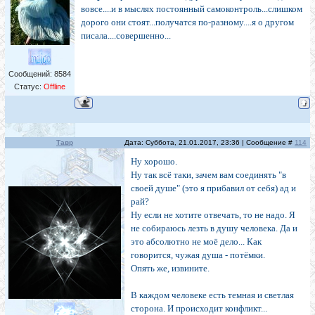
вовсе....и в мыслях постоянный самоконтроль...слишком
дорого они стоят...получатся по-разному....я о другом
писала....совершенно...
Сообщений:
8584
Статус:
Offline
Тавр
Дата: Суббота, 21.01.2017, 23:36 | Сообщение #
114
Ну хорошо.
Ну так всё таки, зачем вам соединять "в
своей душе" (это я прибавил от себя) ад и
рай?
Ну если не хотите отвечать, то не надо. Я
не собираюсь лезть в душу человека. Да и
это абсолютно не моё дело... Как
говорится, чужая душа - потёмки.
Опять же, извините.
В каждом человеке есть темная и светлая
сторона. И происходит конфликт...