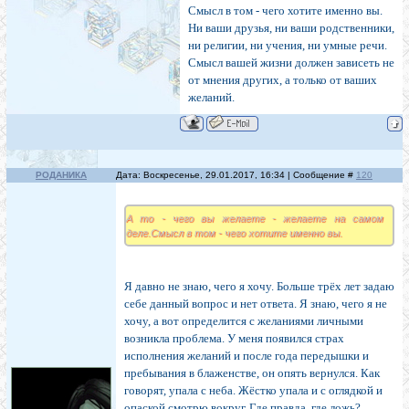
Смысл в том - чего хотите именно вы.
Ни ваши друзья, ни ваши родственники,
ни религии, ни учения, ни умные речи.
Смысл вашей жизни должен зависеть не
от мнения других, а только от ваших
желаний.
РОДАНИКА
Дата: Воскресенье, 29.01.2017, 16:34 | Сообщение #
120
А то - чего вы желаете - желаете на самом
деле.Смысл в том - чего хотите именно вы.
Я давно не знаю, чего я хочу. Больше трёх лет задаю
себе данный вопрос и нет ответа. Я знаю, чего я не
хочу, а вот определится с желаниями личными
возникла проблема. У меня появился страх
исполнения желаний и после года передышки и
пребывания в блаженстве, он опять вернулся. Как
говорят, упала с неба. Жёстко упала и с оглядкой и
опаской смотрю вокруг. Где правда, где ложь?