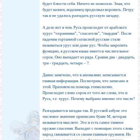
будет блюсти себя. Ничего не помогало. Зная, что
будет казнен, мздоимец продолжал воровать. Петру
так и не удалось разгадать русскую загадку.
А дело вот в чем. Русь происходит от арабского
хурус “охранники”, “спасатели”, “гвардия”. После
падения гортанной согласной русские стали
называться урус или даже рус. Чтобы закрепить
функцию, в русском языке имеется числительное
сорок. Оно выпадает из ряда. Сравни два - двадцать,
три - тридцать, четыре – ?.
Давно замечено, что в аномалиях записывается
главная информация. Посмотрим, что записано в
этой. Призовем на помощь этимологию.
Происходит слово сорок от того же слова, что и
Русь, т.е. хурус. Почему выбрано именно это число?
Разгадывается загадка так. В русской азбуке это
числовое значение приписано букве М, которая
называется мыслите. Это и есть самое главное
оружие спасения. Выходит с помощью этого слова
народ связывается со своим главным оружием. Но