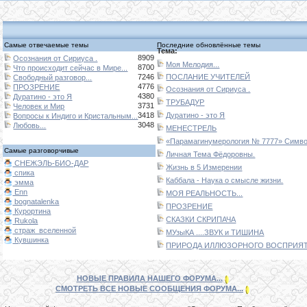
Самые отвечаемые темы
Последние обновлённые темы
Тема:
8909
Осознания от Сириуса .
Моя Мелодия...
8700
Что происходит сейчас в Мире...
7246
ПОСЛАНИЕ УЧИТЕЛЕЙ
Свободный разговор...
4776
ПРОЗРЕНИЕ
Осознания от Сириуса .
4380
Дуратино - это Я
ТРУБАДУР
3731
Человек и Мир
3418
Дуратино - это Я
Вопросы к Индиго и Кристальным...
3048
Любовь...
МЕНЕСТРЕЛЬ
«Парамагинумерология № 7777» Символ
Самые разговорчивые
Личная Тема Фёдоровны.
СНЕЖЭЛЬ-БИО-ДАР
Жизнь в 5 Измерении
спика
Каббала - Наука о смысле жизни.
эмма
Enn
МОЯ РЕАЛЬНОСТЬ...
bognatalenka
ПРОЗРЕНИЕ
Курортина
СКАЗКИ СКРИПАЧА
Rukola
страж_вселенной
МУзыКА ....ЗВУК и ТИШИНА
Кувшинка
ПРИРОДА ИЛЛЮЗОРНОГО ВОСПРИЯТИ
НОВЫЕ ПРАВИЛА НАШЕГО ФОРУМА...
СМОТРЕТЬ ВСЕ НОВЫЕ СООБЩЕНИЯ ФОРУМА...