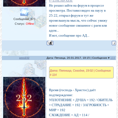
v=ZlSE3dPXEsc
Но решил зайти на форум в процессе
просмотра. Поставил видео на паузу в
25:22, открыл форум и тут же
Сообщений:
873
промелькнула мысль, что сейчас увижу
Статус:
Offline
новое сообщение связанное с раем или
адом...
И вот, сообщение про АД...
pmn232
Дата: Пятница, 20.01.2017, 19:15 | Сообщение #
103
Дата: Пятница, Сегодня, 19:02 | Сообщение
# 114
Время (господь - Христос) даёт
подтверждение:
УПЛОТНЕНИЕ + ДУША = 192 / ОБИТЕЛЬ
+ СТРАДАНИЕ = 192 / ЗАГРОБНОСТЬ +
МИР = 192
СХОЖДЕНИЕ + АД = 114 /