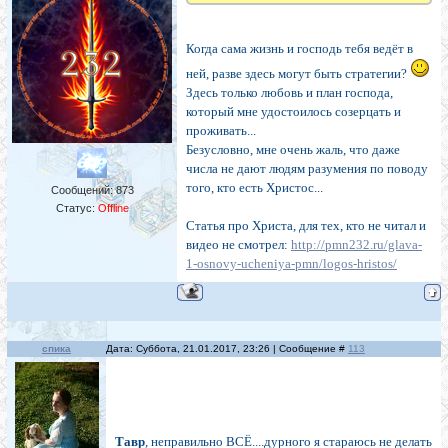
Когда сама жизнь и господь тебя ведёт в
ней, разве здесь могут быть стратегии?
Здесь только любовь и план господа,
который мне удостоилось созерцать и
проживать...
Безусловно, мне очень жаль, что даже
числа не дают людям разумения по поводу
того, кто есть Христос...
Сообщений:
873
Статус:
Offline
Статья про Христа, для тех, кто не читал и
видео не смотрел:
http://pmn232.ru/glava-
1-osnovy-ucheniya-pmn/logos-hristos/
спика
Дата: Суббота, 21.01.2017, 23:26 | Сообщение #
113
Тавр
, неправильно ВСЁ....дурного я стараюсь не делать