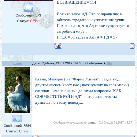
ВОЗВРАЩЕНИЕ = 114.
Вот что такое АД. Это возвращение в
Сообщений:
873
обитель страданий и уплотнение души...
Статус:
Offline
Похоже на то, что Ад также существует в
загробном мире...
ГРЕХ = 51 ведёт в АД (А = 1 Д = 5).
спика
Дата: Суббота, 21.01.2017, 14:58 | Сообщение #
104
Ксена
, Македон ( на "Форме Жизни",правда, под
другим именем ) всех нас ( натянувших на себя маски)
слепцов ...или не очень... донимал вопросом "КАК
СОВМЕСТИТЬ РАЙ И АД"...интересно , что ты
думаешь по этому поводу...
спика
Сообщение отредактировал
-
Суббота, 21.01.2017, 15:07
Сообщений:
8584
Статус:
Offline