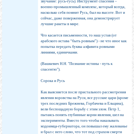
звучание: русь-гусь). Инструмент спасения –
военно-промышленный комплекс, который всегда,
насколько себя помнит Русь, был на высоте. Вот и
сейчас, даже поверженная, она демонстрирует
лучшие ракеты в мире.
Что касается письменности, то наш устав (от
арабского истава “быть ровным”) - не что иное как
попытка передать буквы алфавита ровными
линиями, единичками.
(Вашкевич Н.Н. "Познание истины - путь к
спасентю").
Сорока и Русь
Как выясняется после пристального рассмотрения
явления воровства на Руси, все русские цари (кроме
трех последних Брежнева, Горбачева и Ельцина),
вели беспощадную борьбу с этим злом. Петр 1,
пытаясь понять глубинные корни явления, шел на
эксперименты. Вместо того чтобы наказывать
мздоимца-губернатора, он повышал ему жалованье
и брал с него слово, что тот под страхом смерти