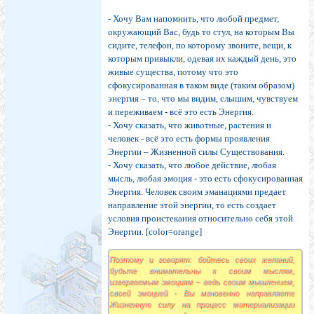
- Хочу Вам напомнить, что любой предмет,
окружающий Вас, будь то стул, на которым Вы
сидите, телефон, по которому звоните, вещи, к
которым привыкли, одевая их каждый день, это
живые существа, потому что это
сфокусированная в таком виде (таким образом)
энергия – то, что мы видим, слышим, чувствуем
и переживаем - всё это есть Энергия.
- Хочу сказать, что животные, растения и
человек - всё это есть формы проявления
Энергии – Жизненной силы Существования.
- Хочу сказать, что любое действие, любая
мысль, любая эмоция - это есть сфокусированная
Энергия. Человек своим эманациями предает
направление этой энергии, то есть создает
условия проистекания относительно себя этой
Энергии. [color=orange]
Поэтому и говорят: бойтесь своих желаний,
будьте внимательны к своим мыслям,
извергаемым эмоциям – ведь своим мышлением,
своей эмоцией - Вы мгновенно направляете
Жизненную силу на процесс материализации