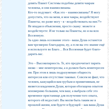
девять Планет Системы подобны девяти чакрам
человека, и они взаимосвязаны.
Кто-то подумает: «Как это – взаимосвязаны? Я могу
допустить, что на меня, и мои чакры, воздействуют
Планеты; но разве могу - я - воздействовать на них?!»
Не впадая в объяснения, просто скажу: можете и
воздействуете. И не только на Планеты, но и на всю
Вселенную.
За одно лишь осознание этого - ваша Душа останется
вам чрезмерно благодарна, ну, а если вы это знание ещё
и используете во Благо.... Вся Вселенная будет благо-
дарить вас.
Это – Высокопарность. Те, кто предпочитает парить
низко – мне неинтересны, а я должен быть неинтересен
им. При этом я лишь подразумеваю общность
интересов или отсутствие таковых. Совсем не факт, что
человек, кажущийся вам грубым и примитивным, не
является владением Души, которая обогащена опытом
неизмеримо большим, чем ваш; а выбрала себе это
временное пристанище для получения того опыта,
которого ей недостаёт. Вы могли быть таким же в
прошлой жизни, или будете в будущей – как ваша Душа