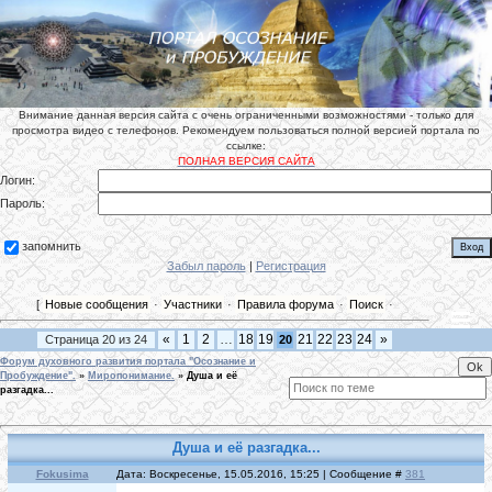
Внимание данная версия сайта с очень ограниченными возможностями - только для
просмотра видео с телефонов. Рекомендуем пользоваться полной версией портала по
ссылке:
ПОЛНАЯ ВЕРСИЯ САЙТА
Логин:
Пароль:
запомнить
Забыл пароль
|
Регистрация
[
Новые сообщения
·
Участники
·
Правила форума
·
Поиск
·
«
1
2
…
18
19
21
22
23
24
»
Страница
20
из
24
20
Форум духовного развития портала "Осознание и
Пробуждение".
»
Миропонимание.
»
Душа и её
разгадка...
Душа и её разгадка...
Fokusima
Дата: Воскресенье, 15.05.2016, 15:25 | Сообщение #
381