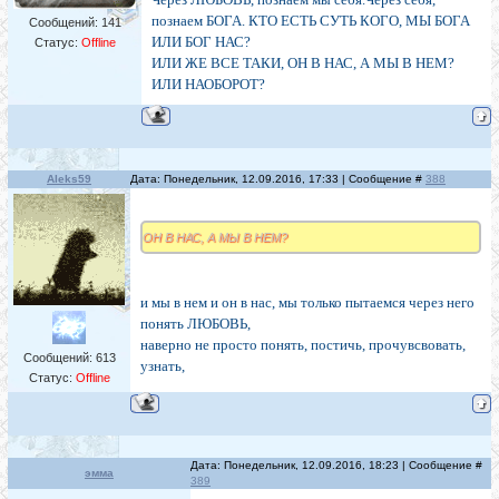
познаем БОГА. КТО ЕСТЬ СУТЬ КОГО, МЫ БОГА
Сообщений:
141
ИЛИ БОГ НАС?
Статус:
Offline
ИЛИ ЖЕ ВСЕ ТАКИ, ОН В НАС, А МЫ В НЕМ?
ИЛИ НАОБОРОТ?
Aleks59
Дата: Понедельник, 12.09.2016, 17:33 | Сообщение #
388
ОН В НАС, А МЫ В НЕМ?
и мы в нем и он в нас, мы только пытаемся через него
понять ЛЮБОВЬ,
наверно не просто понять, постичь, прочувсвовать,
Сообщений:
613
узнать,
Статус:
Offline
Дата: Понедельник, 12.09.2016, 18:23 | Сообщение #
эмма
389