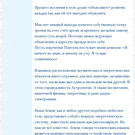
Процесс вселения в тело души «объясняют» религии:
каждая так, как ей это выгодно объяснять.
Мне нет никакой выгоды излагать собственную точку
зрения на этот счёт, кроме искреннего желания самому
понять суть вещей. Поэтому нижеследующее
объяснение я адресую прежде всего себе.
Пусть изречение Платона послужит моим девизом: «Я
ничего не знаю, и ничему не учу. Я только
сомневаюсь».
Взаимное расположение космических и энергетических
объектов имеет огромное для них значение; независимо
от того, насколько мал один и насколько велик другой. В
этом справедливость Астрологии. А также космогонии,
квантовой физики, энергетики, и даже радио-
электроники.
Наша Земля, как и любое другое подобное небесное
тело, представляет собой сложную энергетическую
систему; известную нам ныне как двухполярную. Но
нам не всё известно. Земля, говоря техническим языком,
является приёмно-передающим устройством; причём