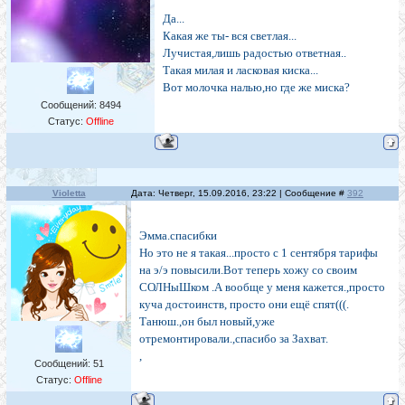
Да...
Какая же ты- вся светлая...
Лучистая,лишь радостью ответная..
Такая милая и ласковая киска...
Вот молочка налью,но где же миска?
Сообщений:
8494
Статус:
Offline
Violetta
Дата: Четверг, 15.09.2016, 23:22 | Сообщение #
392
Эмма.спасибки
Но это не я такая...просто с 1 сентября тарифы
на э/э повысили.Вот теперь хожу со своим
СОЛНыШком .А вообще у меня кажется.,просто
куча достоинств, просто они ещё спят(((.
Танюш.,он был новый,уже
отремонтировали.,спасибо за Захват.
,
Сообщений:
51
Статус:
Offline