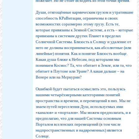
пожелает. Но не стоит исходить из этой точки зрения.
Души, отягощённые кармическим грузом и утратившие
способность КРаВитации, ограничены в своих
возможностях соразмерно этому грузу. Есть те,
которые привязаны к Земной Системе, а есть – которые
привязаны к системам других Планет в пределах
Солнечной Системы. Близость к Солнцу и удаление от
него не должны восприниматься, как абсолютные (или
линейные) понятия. Как и понятие Близость вообще.
Какая душа ближе к Небесам, под которыми мы
понимаем Космос? Та, что обитает в Земле, или та, что
обитает в Плутоне или Уране? А какая дальше – на
Венере или на Меркурии?
Ошибкой будет пытаться осмыслить это, пользуясь
нашими четырёхмерными категориями понятий
пространства и времени, и перемещений в них. Мы не
знаем путей переселения Душ, используемых ими
«каналов» и «порталов». Мы можем предполагать, и я
предполагаю, что для нашей Системы основным
Порталом вселенских перемещений (в том числе
надпространственных и надвременных) является
Солнце.