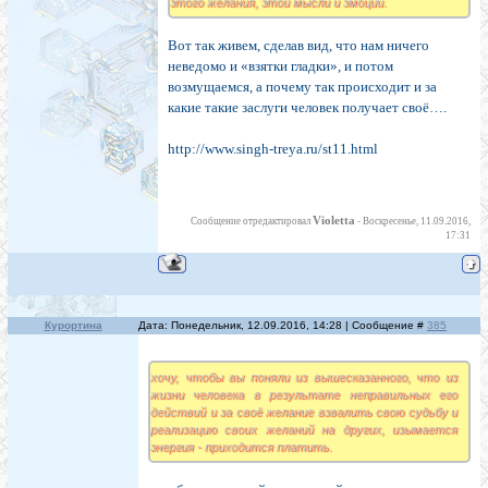
этого желания, этой мысли и эмоции.
Вот так живем, сделав вид, что нам ничего
неведомо и «взятки гладки», и потом
возмущаемся, а почему так происходит и за
какие такие заслуги человек получает своё….
http://www.singh-treya.ru/st11.html
Violetta
Сообщение отредактировал
-
Воскресенье, 11.09.2016,
17:31
Курортина
Дата: Понедельник, 12.09.2016, 14:28 | Сообщение #
385
хочу, чтобы вы поняли из вышесказанного, что из
жизни человека в результате неправильных его
действий и за своё желание взвалить свою судьбу и
реализацию своих желаний на других, изымается
энергия - приходится платить.