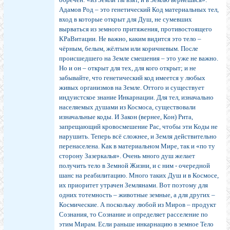
Адамов Род – это генетический Код материальных тел,
вход в которые открыт для Душ, не сумевших
вырваться из земного притяжения, противостоящего
КРаВитации. Не важно, каким видится это тело –
чёрным, белым, жёлтым или коричневым. После
происшедшего на Земле смешения – это уже не важно.
Но и он – открыт для тех, для кого открыт; и не
забывайте, что генетический код имеется у любых
живых организмов на Земле. Оттого и существует
индуистское знание Инкарнации. Для тел, изначально
населяемых душами из Космоса, существовали
изначальные коды. И Закон (вернее, Кон) Рита,
запрещающий кровосмешение Рас, чтобы эти Коды не
нарушить. Теперь всё сложнее, и Земля действительно
перенаселена. Как в материальном Мире, так и «по ту
сторону Зазеркалья». Очень много душ желает
получить тело в Земной Жизни, и с ним - очередной
шанс на реабилитацию. Много таких Душ и в Космосе,
их приоритет утрачен Землянами. Вот поэтому для
одних тотемность – животные земные, а для других –
Космические. А поскольку любой из Миров – продукт
Сознания, то Сознание и определяет расселение по
этим Мирам. Если раньше инкарнацию в земное Тело