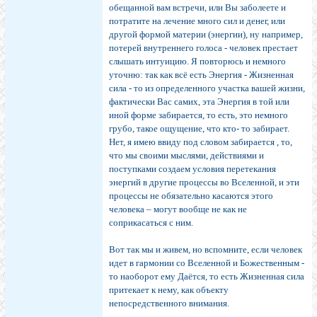
обещанной вам встречи, или Вы заболеете и
потратите на лечение много сил и денег, или
другой формой материи (энергии), ну например,
потерей внутреннего голоса - человек престает
слышать интуицию. Я повторюсь и немного
уточню: так как всё есть Энергия - Жизненная
сила - то из определенного участка вашей жизни,
фактически Вас самих, эта Энергия в той или
иной форме забирается, то есть, это немного
грубо, такое ощущение, что кто- то забирает.
Нет, я имею ввиду под словом забирается , то,
что мы своими мыслями, действиями и
поступками создаем условия перетекания
энергий в другие процессы во Вселенной, и эти
процессы не обязательно касаются этого
человека – могут вообще не как не
соприкасаться с ним.
Вот так мы и живем, но вспомните, если человек
идет в гармонии со Вселенной и Божественным -
то наоборот ему Даётся, то есть Жизненная сила
притекает к нему, как объекту
непосредственного внимания.