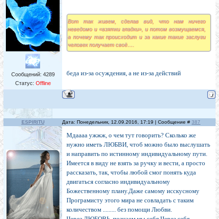
Вот так живем, сделав вид, что нам ничего
неведомо и «взятки гладки», и потом возмущаемся,
а почему так происходит и за какие такие заслуги
человек получает своё….
беда из-за осуждения, а не из-за действий
Сообщений:
4289
Статус:
Offline
ESPIRITU
Дата: Понедельник, 12.09.2016, 17:19 | Сообщение #
387
Мдаааа ужжж, о чем тут говорить? Сколько же
нужно иметь ЛЮБВИ, чтоб можно было выслушать
и направить по истинному индивидуальному пути.
Имеется в виду не взять за ручку и вести, а просто
рассказать, так, чтобы любой смог понять куда
двигаться согласно индивидуальному
Божественному плану.Даже самому исскусному
Програмисту этого мира не совладать с таким
количеством ......... без помощи Любви.
Через ЛЮБОВЬ, познаем мы себя.Через себя,