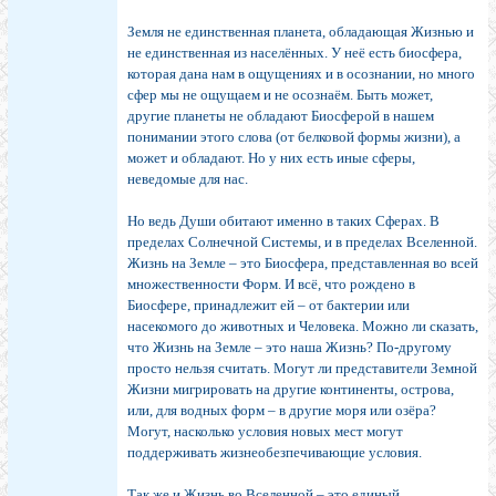
Земля не единственная планета, обладающая Жизнью и
не единственная из населённых. У неё есть биосфера,
которая дана нам в ощущениях и в осознании, но много
сфер мы не ощущаем и не осознаём. Быть может,
другие планеты не обладают Биосферой в нашем
понимании этого слова (от белковой формы жизни), а
может и обладают. Но у них есть иные сферы,
неведомые для нас.
Но ведь Души обитают именно в таких Сферах. В
пределах Солнечной Системы, и в пределах Вселенной.
Жизнь на Земле – это Биосфера, представленная во всей
множественности Форм. И всё, что рождено в
Биосфере, принадлежит ей – от бактерии или
насекомого до животных и Человека. Можно ли сказать,
что Жизнь на Земле – это наша Жизнь? По-другому
просто нельзя считать. Могут ли представители Земной
Жизни мигрировать на другие континенты, острова,
или, для водных форм – в другие моря или озёра?
Могут, насколько условия новых мест могут
поддерживать жизнеобезпечивающие условия.
Так же и Жизнь во Вселенной – это единый