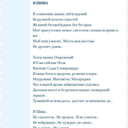
Я ШИВА
В сомнениях ваших заблуждений
Бездумной похоти страстей
Желаний беспробудных бег без края
Моё присутствие немое..светочем слепым незримо в
вас
Мой гнев ужасен.. Месть моя жестока
Не дрогнет длань..
Театр ваших Откровений
И Елиссейские Поля
Висячие Сады Семирамиды
И ваши боги и пророки..религии и веры
Магдалины..Магометы..Махараджи
Что в вашей крови лейкоцитами сплелись
Дыханья моего в бездонном ваших сновидений
зеркале..
Туманной пелены роса.. растает за мгновенье до..
Я Шива..
Не спаситель.. Не пророк.. И не учитель..
Не избранных..Не чуждых..не своих..
Ни с этими ..Ни с теми..