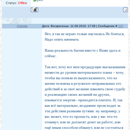
Статус:
Offline
Violetta
Дата: Воскресенье, 11.09.2016, 17:08 | Сообщение #
384
Нет, я так не играю только научилась Не бояться,
Надо опять начинать
Ваша реальность бытия вместе с Вами здесь и
сейчас.
Так вот, хочу все мои предыдущие высказывания
низвести до уровня материального плана – хочу,
чтобы вы поняли из вышесказанного, что из
жизни человека в результате неправильных его
действий и за своё желание взвалить свою судьбу
и реализацию своих желаний на других,
изымается энергия - приходится платить. И, так
как всё материально, воздаяние происходит за
эти действия разными путями: ну например, у
вас может, что-то пропасть, или у вас что-то
отнимут, или не доплатят денег на работе, или
ещё иным способом обманут, или не состояться