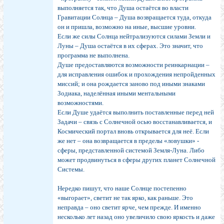
выполняется так, что Душа остаётся во власти
Гравитации Солнца – Душа возвращается туда, откуда
он и пришла, возможно на иные, высшие уровни.
Если же силы Солнца нейтрализуются силами Земли и
Луны – Душа остаётся в их сферах. Это значит, что
программа не выполнена.
Душе предоставляются возможности реинкарнации –
для исправления ошибок и прохождения непройденных
миссий; и она рождается заново под иными знаками
Зодиака, наделённая иными ментальными
возможностями.
Если Душе удаётся выполнить поставленные перед ней
Задачи – связь с Солнечной осью восстанавливается, и
Космический портал вновь открывается для неё. Если
же нет – она возвращается в пределы «ловушки» -
сферы, представленной системой Земля-Луна. Либо
может продвинуться в сферы других планет Солнечной
Системы.
Нередко пишут, что наше Солнце постепенно
«выгорает», светит не так ярко, как раньше. Это
неправда – оно светит ярче, чем прежде. И именно
несколько лет назад оно увеличило свою яркость и даже