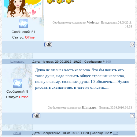
Violetta
Сообщение отредактировал
-
Понедельник, 26.09.2016,
16:05
Сообщений:
51
Статус:
Offline
Шандарь
Дата: Четверг, 29.09.2016, 19:27 | Сообщение #
395
Душа не главная часть человека. Что бы понять что
такое душа, надо познать общее строение человека,
полную схему: сознание, душа, 10 оболочек..... Нужно
рисовать схематично, в чате не описать.....
Сообщений:
9
Статус:
Offline
Шандарь
Сообщение отредактировал
-
Пятница, 30.09.2016, 00:33
Лена
Дата: Воскресенье, 18.06.2017, 17:20 | Сообщение #
396