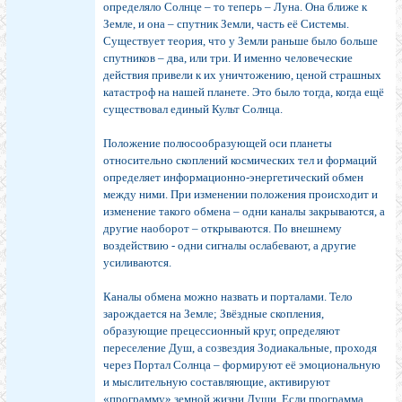
определяло Солнце – то теперь – Луна. Она ближе к
Земле, и она – спутник Земли, часть её Системы.
Существует теория, что у Земли раньше было больше
спутников – два, или три. И именно человеческие
действия привели к их уничтожению, ценой страшных
катастроф на нашей планете. Это было тогда, когда ещё
существовал единый Культ Солнца.
Положение полюсообразующей оси планеты
относительно скоплений космических тел и формаций
определяет информационно-энергетический обмен
между ними. При изменении положения происходит и
изменение такого обмена – одни каналы закрываются, а
другие наоборот – открываются. По внешнему
воздействию - одни сигналы ослабевают, а другие
усиливаются.
Каналы обмена можно назвать и порталами. Тело
зарождается на Земле; Звёздные скопления,
образующие прецессионный круг, определяют
переселение Душ, а созвездия Зодиакальные, проходя
через Портал Солнца – формируют её эмоциональную
и мыслительную составляющие, активируют
«программу» земной жизни Души. Если программа