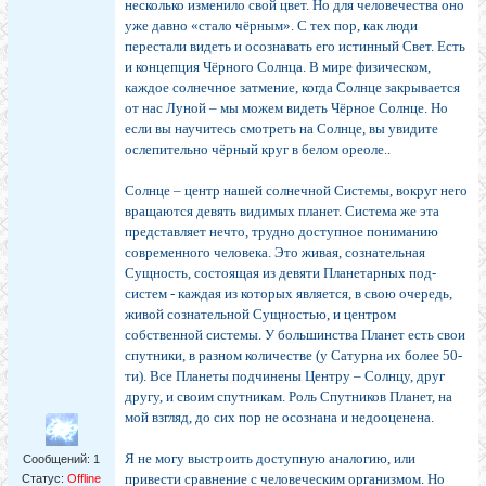
несколько изменило свой цвет. Но для человечества оно
уже давно «стало чёрным». С тех пор, как люди
перестали видеть и осознавать его истинный Свет. Есть
и концепция Чёрного Солнца. В мире физическом,
каждое солнечное затмение, когда Солнце закрывается
от нас Луной – мы можем видеть Чёрное Солнце. Но
если вы научитесь смотреть на Солнце, вы увидите
ослепительно чёрный круг в белом ореоле..
Солнце – центр нашей солнечной Системы, вокруг него
вращаются девять видимых планет. Система же эта
представляет нечто, трудно доступное пониманию
современного человека. Это живая, сознательная
Сущность, состоящая из девяти Планетарных под-
систем - каждая из которых является, в свою очередь,
живой сознательной Сущностью, и центром
собственной системы. У большинства Планет есть свои
спутники, в разном количестве (у Сатурна их более 50-
ти). Все Планеты подчинены Центру – Солнцу, друг
другу, и своим спутникам. Роль Спутников Планет, на
мой взгляд, до сих пор не осознана и недооценена.
Я не могу выстроить доступную аналогию, или
Сообщений:
1
привести сравнение с человеческим организмом. Но
Статус:
Offline