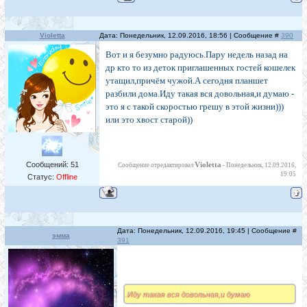
Violetta
Дата: Понедельник, 12.09.2016, 18:56 | Сообщение #
390
Вот и я безумно радуюсь.Пару недель назад на
др кто то из деток приглашенных гостей кошелек
утащил,причём чужой.А сегодня планшет
разбили дома.Иду такая вся довольная,и думаю -
это я с такой скоростью грешу в этой жизни)))
или это хвост старой))
Сообщений:
51
Violetta
Сообщение отредактировал
-
Понедельник, 12.09.2016,
19:05
Статус:
Offline
Дата: Понедельник, 12.09.2016, 19:45 | Сообщение #
эмма
391
.Иду такая вся довольная,и думаю