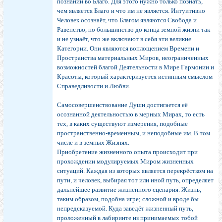
познаний во Благо. Для этого нужно только познать,
чем является Благо и что им не является. Интуитивно
Человек осознаёт, что Благом являются Свобода и
Равенство, но большинство до конца земной жизни так
и не узнаёт, что же включают в себя эти великие
Категории. Они являются воплощением Времени и
Пространства материальных Миров, неограниченных
возможностей благой Деятельности в Мире Гармонии и
Красоты, который характеризуется истинным смыслом
Справедливости и Любви.
Самосовершенствование Души достигается её
осознанной деятельностью в мерных Мирах, то есть
тех, в каких существуют измерения, подобные
пространственно-временным, и неподобные им. В том
числе и в земных Жизнях.
Приобретение жизненного опыта происходит при
прохождении модулируемых Миром жизненных
ситуаций. Каждая из которых является перекрёстком на
пути, и человек, выбирая тот или иной путь, определяет
дальнейшее развитие жизненного сценария. Жизнь,
таким образом, подобна игре; сложной и вроде бы
непредсказуемой. Куда заведёт жизненный путь,
проложенный в лабиринте из принимаемых тобой