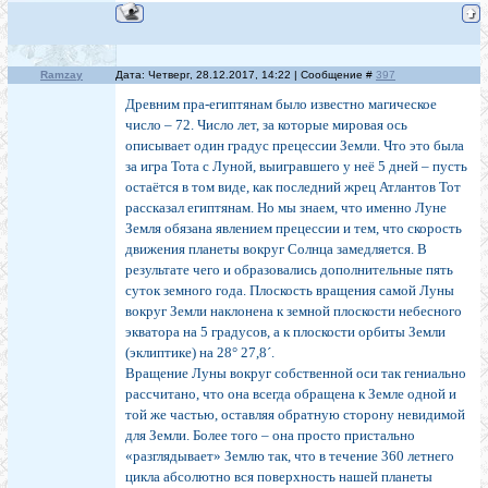
Ramzay
Дата: Четверг, 28.12.2017, 14:22 | Сообщение #
397
Древним пра-египтянам было известно магическое
число – 72. Число лет, за которые мировая ось
описывает один градус прецессии Земли. Что это была
за игра Тота с Луной, выигравшего у неё 5 дней – пусть
остаётся в том виде, как последний жрец Атлантов Тот
рассказал египтянам. Но мы знаем, что именно Луне
Земля обязана явлением прецессии и тем, что скорость
движения планеты вокруг Солнца замедляется. В
результате чего и образовались дополнительные пять
суток земного года. Плоскость вращения самой Луны
вокруг Земли наклонена к земной плоскости небесного
экватора на 5 градусов, а к плоскости орбиты Земли
(эклиптике) на 28° 27,8´.
Вращение Луны вокруг собственной оси так гениально
рассчитано, что она всегда обращена к Земле одной и
той же частью, оставляя обратную сторону невидимой
для Земли. Более того – она просто пристально
«разглядывает» Землю так, что в течение 360 летнего
цикла абсолютно вся поверхность нашей планеты