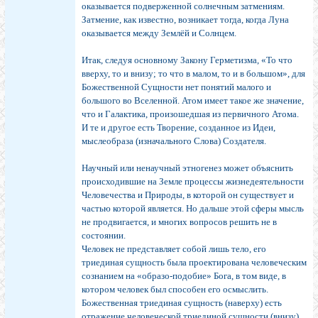
оказывается подверженной солнечным затмениям.
Затмение, как известно, возникает тогда, когда Луна
оказывается между Землёй и Солнцем.
Итак, следуя основному Закону Герметизма, «То что
вверху, то и внизу; то что в малом, то и в большом», для
Божественной Сущности нет понятий малого и
большого во Вселенной. Атом имеет такое же значение,
что и Галактика, произошедшая из первичного Атома.
И те и другое есть Творение, созданное из Идеи,
мыслеобраза (изначального Слова) Создателя.
Научный или ненаучный этногенез может объяснить
происходившие на Земле процессы жизнедеятельности
Человечества и Природы, в которой он существует и
частью которой является. Но дальше этой сферы мысль
не продвигается, и многих вопросов решить не в
состоянии.
Человек не представляет собой лишь тело, его
триединая сущность была проектирована человеческим
сознанием на «образо-подобие» Бога, в том виде, в
котором человек был способен его осмыслить.
Божественная триединая сущность (наверху) есть
отражение человеческой триединой сущности (внизу).