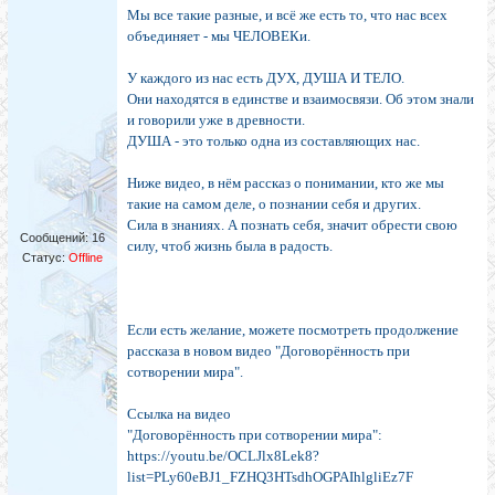
Мы все такие разные, и всё же есть то, что нас всех
объединяет - мы ЧЕЛОВЕКи.
У каждого из нас есть ДУХ, ДУША И ТЕЛО.
Они находятся в единстве и взаимосвязи. Об этом знали
и говорили уже в древности.
ДУША - это только одна из составляющих нас.
Ниже видео, в нём рассказ о понимании, кто же мы
такие на самом деле, о познании себя и других.
Сила в знаниях. А познать себя, значит обрести свою
Сообщений:
16
силу, чтоб жизнь была в радость.
Статус:
Offline
Если есть желание, можете посмотреть продолжение
рассказа в новом видео "Договорённость при
сотворении мира".
Ссылка на видео
"Договорённость при сотворении мира":
https://youtu.be/OCLJlx8Lek8?
list=PLy60eBJ1_FZHQ3HTsdhOGPAIhlgliEz7F