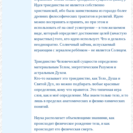
Идея триединства не является собственно
христианской, ибо была заимствована из гораздо более
древних философических трактатов и религий. Идею
можно воспринять и принять, но при этом и
использовать её на своё усмотрение – в том желаемом
виде, который определяет достижение целей (зачастую
корыстных) того, кто идею использует. Что и делалось
неоднократно. Солнечный зайчик, испускаемый
играющим с зеркалом ребёнком – не является Солнцем.
Триединство Человеческой сущности определено
материальным Телом, энергетическим Разумом и
астральным Духом.
Кто-то называет это триединство, как Тело, Душа и
Святой Дух, но можно подбирать любые красивые
определения, кому что нравится. Это типичная игра
слов, как и моё определение. Мы знаем только тело, и то
лишь в пределах анатомических и физико-химических
понятий.
Наука располагает объемлющими знаниями, как
происходит физическое рождение тела, и как
происходит его физическая смерть.