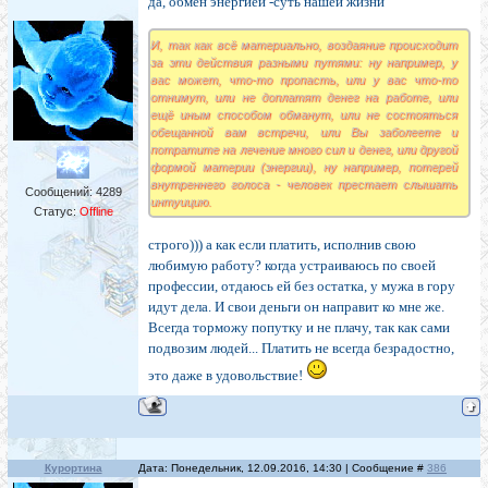
да, обмен энергией -суть нашей жизни
И, так как всё материально, воздаяние происходит
за эти действия разными путями: ну например, у
вас может, что-то пропасть, или у вас что-то
отнимут, или не доплатят денег на работе, или
ещё иным способом обманут, или не состояться
обещанной вам встречи, или Вы заболеете и
потратите на лечение много сил и денег, или другой
формой материи (энергии), ну например, потерей
внутреннего голоса - человек престает слышать
Сообщений:
4289
интуицию.
Статус:
Offline
строго))) а как если платить, исполнив свою
любимую работу? когда устраиваюсь по своей
профессии, отдаюсь ей без остатка, у мужа в гору
идут дела. И свои деньги он направит ко мне же.
Всегда торможу попутку и не плачу, так как сами
подвозим людей... Платить не всегда безрадостно,
это даже в удовольствие!
Курортина
Дата: Понедельник, 12.09.2016, 14:30 | Сообщение #
386