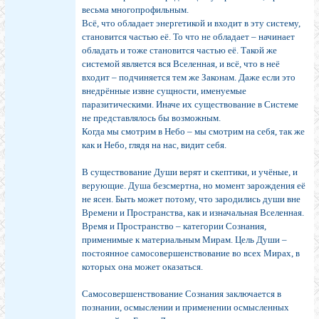
весьма многопрофильным.
Всё, что обладает энергетикой и входит в эту систему,
становится частью её. То что не обладает – начинает
обладать и тоже становится частью её. Такой же
системой является вся Вселенная, и всё, что в неё
входит – подчиняется тем же Законам. Даже если это
внедрённые извне сущности, именуемые
паразитическими. Иначе их существование в Системе
не представлялось бы возможным.
Когда мы смотрим в Небо – мы смотрим на себя, так же
как и Небо, глядя на нас, видит себя.
В существование Души верят и скептики, и учёные, и
верующие. Душа безсмертна, но момент зарождения её
не ясен. Быть может потому, что зародились души вне
Времени и Пространства, как и изначальная Вселенная.
Время и Пространство – категории Сознания,
применимые к материальным Мирам. Цель Души –
постоянное самосовершенствование во всех Мирах, в
которых она может оказаться.
Самосовершенствование Сознания заключается в
познании, осмыслении и применении осмысленных