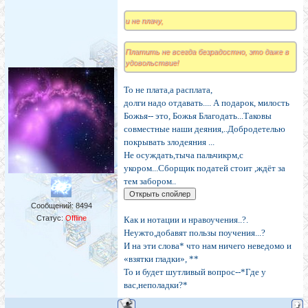
и не плачу,
Платить не всегда безрадостно, это даже в
удовольствие!
То не плата,а расплата,
долги надо отдавать.... А подарок, милость
Божья-- это, Божья Благодать...Таковы
совместные наши деяния,..Добродетелью
покрывать злодеяния ...
Не осуждать,тыча пальчикрм,с
укором...Сборщик податей стоит ,ждёт за
тем забором..
Сообщений:
8494
Статус:
Offline
Как и нотации и нравоучения..?.
Неужто,добавят пользы поучения...?
И на эти слова* что нам ничего неведомо и
«взятки гладки», **
То и будет шутливый вопрос--*Где у
вас,неполадки?*