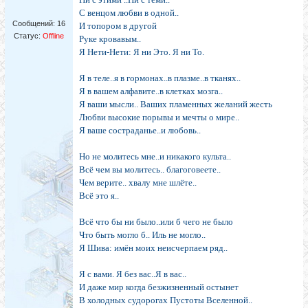
С венцом любви в одной..
Сообщений:
16
И топором в другой
Статус:
Offline
Руке кровавым..
Я Нети-Нети: Я ни Это. Я ни То.
Я в теле..я в гормонах..в плазме..в тканях..
Я в вашем алфавите..в клетках мозга..
Я ваши мысли.. Ваших пламенных желаний жесть
Любви высокие порывы и мечты о мире..
Я ваше состраданье..и любовь..
Но не молитесь мне..и никакого культа..
Всё чем вы молитесь.. благоговеете..
Чем верите.. хвалу мне шлёте..
Всё это я..
Всё что бы ни было..или б чего не было
Что быть могло б.. Иль не могло..
Я Шива: имён моих неисчерпаем ряд..
Я с вами. Я без вас..Я в вас..
И даже мир когда безжизненный остынет
В холодных судорогах Пустоты Вселенной..