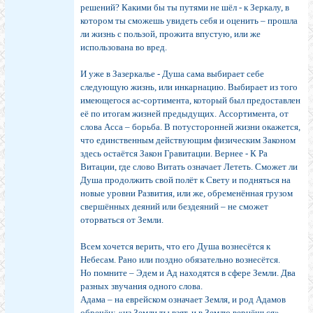
решений? Какими бы ты путями не шёл - к Зеркалу, в
котором ты сможешь увидеть себя и оценить – прошла
ли жизнь с пользой, прожита впустую, или же
использована во вред.
И уже в Зазеркалье - Душа сама выбирает себе
следующую жизнь, или инкарнацию. Выбирает из того
имеющегося ас-сортимента, который был предоставлен
её по итогам жизней предыдущих. Ассортимента, от
слова Асса – борьба. В потусторонней жизни окажется,
что единственным действующим физическим Законом
здесь остаётся Закон Гравитации. Вернее - К Ра
Витации, где слово Витать означает Лететь. Сможет ли
Душа продолжить свой полёт к Свету и подняться на
новые уровни Развития, или же, обременённая грузом
свершённых деяний или бездеяний – не сможет
оторваться от Земли.
Всем хочется верить, что его Душа вознесётся к
Небесам. Рано или поздно обязательно вознесётся.
Но помните – Эдем и Ад находятся в сфере Земли. Два
разных звучания одного слова.
Адама – на еврейском означает Земля, и род Адамов
обречён: «из Земли ты взят, и в Землю вернёшься».