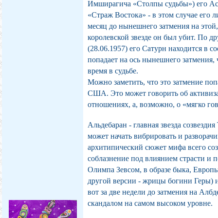
Имширагича «Столпы судьбы») его Асц
«Страж Востока» - в этом случае его л
месяц до нынешнего затмения на этой,
королевской звезде он был убит. По д
(28.06.1957) его Сатурн находится в 
попадает на ось нынешнего затмения, 
время в судьбе.
Можно заметить, что это затмение поп
США. Это может говорить об активи
отношениях, а, возможно, о «мягко го
Альдебаран - главная звезда созвездия 
может начать вибрировать и разворачи
архитипический сюжет мифа всего соз
соблазнение под влиянием страсти и 
Олимпа Зевсом, в образе быка, Европ
другой версии - жрицы богини Геры) 
вот за две недели до затмения на Алб
скандалом на самом высоком уровне.