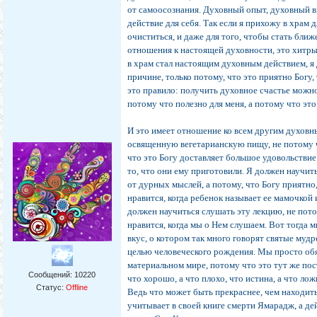
от самоосознания. Духовный опыт, духовный в
действие для себя. Так если я прихожу в храм д
очиститься, и даже для того, чтобы стать ближе
отношения к настоящей духовности, это хитры
в храм стал настоящим духовным действием, я
причине, только потому, что это приятно Богу,
это правило: получить духовное счастье можно
потому что полезно для меня, а потому что это
И это имеет отношение ко всем другим духовн
освященную вегетарианскую пищу, не потому ч
что это Богу доставляет большое удовольствие.
то, что они ему приготовили. Я должен научит
от дурных мыслей, а потому, что Богу приятно,
нравится, когда ребенок называет ее мамочкой и
должен научиться слушать эту лекцию, не пото
нравится, когда мы о Нем слушаем. Вот тогда
вкус, о котором так много говорят святые мудр
целью человеческого рождения. Мы просто об
материальном мире, потому что это тут же пос
Сообщений:
10220
что хорошо, а что плохо, что истина, а что лож
Статус:
Offline
Ведь что может быть прекраснее, чем находить
учитывает в своей книге смерти Ямарадж, а де