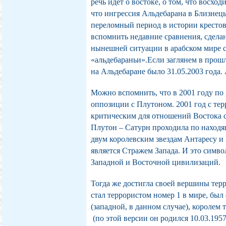
речь идет о востоке, о том, что восход
что ингрессия Альдебарана в Близнецы
переломный период в истории кресто
вспомнить недавние сравнения, сдел
нынешней ситуации в арабском мире с
«альдебараньи».
Если заглянем в прошл
на Альдебаране было 31.05.2003 года. 
Можно вспомнить, что в 2001 году по
оппозиции с Плутоном. 2001 год с те
критическим для отношений Востока 
Плутон – Сатурн проходила по находя
двум королевским звездам Антаресу и
является Стражем Запада. И это симв
Западной и Восточной цивилизаций.
Тогда же достигла своей вершины терр
стал террористом номер 1 в мире, бы
(западной, в данном случае), королем 
(по этой версии он родился 10.03.195