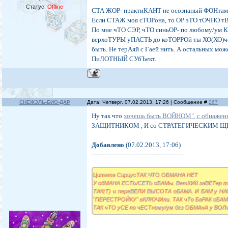
Статус:
Offline
СТА ЖОР- практиКАНТ не осознаный ФОНтам
Если СТАЖ моя сТОРона, то ОР эТО тОЧНО т
По мне чТО СЭР, чТО синьОР- по любому/ум
верхоТУРЫ уПАСТЬ до коТОРРОй ты ХО(ХО)
быть. Не терАяй с Гаей нить. А остальных може
ПиЛОТНЫЙ СУбЪект.
СНЕЖЭЛЬ-БИО-ДАР
Дата: Четверг, 07.02.2013, 17:26 | Сообщение #
267
Ну так что
хочешь быть ВОЙНОМ", c обнажен
ЗАЩИТНИКОМ , И со СТРАТЕГИЧЕСКИМ Щ
Добавлено
(07.02.2013, 17:06)
---------------------------------------------
Цитата СириусТАК ЧТО ОБМАНА НЕТ
У обМАНА ЕСТЬ/СЕТЬ оБАМы. ВетХИй заВЕТер п
ТАК(Т) и переВЕЛИ ВЫСОТА оБАМА. И БАМ у НАС/С
"ПЕРЕСТРОЙКУ" вКЛЮЧИли. ТАК чТо БаРАК оБАМ
ТАК чТО уСЕ по чЕСТному/ум без ОБМАнА у ВО