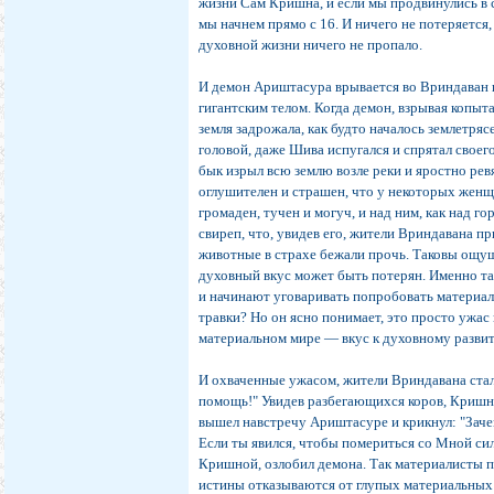
жизни Сам Кришна, и если мы продвинулись в 
мы начнем прямо с 16. И ничего не потеряется
духовной жизни ничего не пропало.
И демон Ариштасура врывается во Вриндаван 
гигантским телом. Когда демон, взрывая копыт
земля задрожала, как будто началось землетря
головой, даже Шива испугался и спрятал свое
бык изрыл всю землю возле реки и яростно ревя
оглушителен и страшен, что у некоторых жен
громаден, тучен и могуч, и над ним, как над г
свиреп, что, увидев его, жители Вриндавана п
животные в страхе бежали прочь. Таковы ощущ
духовный вкус может быть потерян. Именно так
и начинают уговаривать попробовать материа
травки? Но он ясно понимает, это просто ужас в
материальном мире — вкус к духовному разви
И охваченные ужасом, жители Вриндавана ста
помощь!" Увидев разбегающихся коров, Кришна 
вышел навстречу Ариштасуре и крикнул: "Заче
Если ты явился, чтобы помериться со Мной си
Кришной, озлобил демона. Так материалисты пр
истины отказываются от глупых материальных 