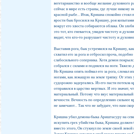
вегетарианство и вообще желание духовного ра
сейчас в мире есть страны, где лучше никому н
красной рыбе... Итак, Кришна спокойно стоял 
ярости бык бросился на Кришну, роя копытами 
вокруг его хвоста собираются облака. Он зло
это тот, кто гневается, увидев чистоту и духовн
видит, что кто-то разрушает чистоту и духовнос
Выставив рога, бык устремился на Кришну, ка
схватил его за рога и отбросил прочь, подобн
слабосильного соперника. Хотя демон покрылс
собрался с силами и поднялся на ноги. Тяжело
Но Кришна опять поймал его за рога, сломал их
ногами, как лежащую на земле тряпку. От этих
судорожно задергались. Из его пасти потекла кр
отправился в царство мертвых. И это значит, ч
материальный. Потому что вкус материальный -
вечности. Вечность по определению сильнее в
не замечают... Так что не забудьте, что нам ско
Кришна убил демона-быка Ариштасуру на севе
искупить грех убийства быка, Кришна должен б
вместо этого, Он стукнул по земле своей левой
Затем Кришна омылся в этой кунде вместе со 