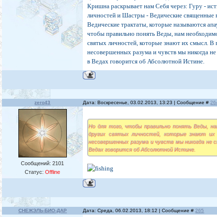
Кришна раскрывает нам Себя через: Гуру - ист
личностей и Шастры - Ведические священные 
Ведические трактаты, которые называются апа
чтобы правильно понять Веды, нам необходимо
святых личностей, которые знают их смысл. В
несовершенных разума и чувств мы никогда не
в Ведах говорится об Абсолютной Истине.
zero43
Дата: Воскресенье, 03.02.2013, 13:23 | Сообщение #
26
Но для того, чтобы правильно понять Веды, на
других святых личностей, которые знают их
несовершенных разума и чувств мы никогда не 
Ведах говорится об Абсолютной Истине.
Сообщений:
2101
Статус:
Offline
СНЕЖЭЛЬ-БИО-ДАР
Дата: Среда, 06.02.2013, 18:12 | Сообщение #
265