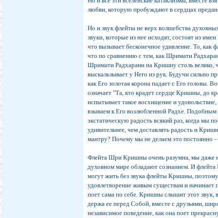
Но и все эти вселенские катаклизмы, вместе вз
любви, которую пробуждают в сердцах преда
Но и звук флейты не верх волшебства духовных
звуки, которые из нее исходят, состоят из им
что вызывает бесконечное удивление. То, как 
что по сравнению с тем, как Шримати Радхаран
Шримати Радхарани на Кришну столь велико, ч
выскальзывает у Него из рук. Будучи сильно п
как Его золотая корона падает с Его головы. Во
означает "Та, кто крадет сердце Кришны, до 
испытывает такое восхищение и удовольствие, 
взываем к Его возлюбленной Радхе. Подобным
экстатическую радость всякий раз, когда мы 
удивительнее, чем доставлять радость и Кришн
мантру? Почему мы не делаем это постоянно –
Флейта Шри Кришны очень разумна, мы даже не
духовном мире обладают сознанием. И флейта 
могут жить без звука флейты Кришны, поэтому
удовлетворение живым существам и начинает 
поет сама по себе. Кришны слышит этот звук, в
держа ее перед Собой, вместе с друзьями, ши
независимое поведение, как она поет прекрасн