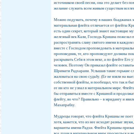
источником своей песни, она это делает без по
желание служить всем живым существам вселе
Можно подумать, почему в наших бхаджанах м
материальная флейта отличается от флейты Кри
есть один секрет, который знают настоящие му
железный век Кали, Господь Кришна пожелал п
распространять славу святого имени в каждом 
вместе с Господом проповедовать в материаль
проповедник, те, кто проповедуют должны по
раскрывать Себя в этом веке, а по флейте Его
человек. Поэтому Он приказал флейте оставать
Шримати Радхарани. Услышав такие горькие сл
жаловаться на свою судьбу. (Ее не взяли на вы
собственной флейты, и пообещал, что так и быт
ее ни кто не узнал в материальном мире. Флей
бы отправиться вместе с Кришной и продолжа
флейту, во что? Правильно – в мридангу и явил
Махапрабху.
Мудрецы говорят, что флейта Кришны не поет
хотя, кажется, что из нее исходят разные звук
варианты имени Радхи. Флейта Кришны призывае
все души в материальном мире проснуться и ве