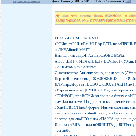
страж_вселенной
Дата: Пятница, 08.02.2013, 01:47 | Сообщение #
268
Ну так что хочешь быть ВОЙНОМ", c обна
ЗАЩИТНИКОМ , И со СТРАТЕГИЧЕСКИМ ЩИТОМ 
ЕСМЬ Я/СЕМЬ Я/СЕМЬЯ.
тРОЙка стЕЗЯ. нЕльЗЯ ПАрХАТЬ не заПРЯЧЬ
веЛИЧАйший МАГ?
Напиши как запрЯГАл ТЫ СвОВО ВОЛа.
А про ЩИТ и МЕЧ отВЕД у ВЕЧНосТи УЖик 
Со ЩИтом или на щите!!
С латинского: Aut cum scuto, aut in scuto [АУ
ПервоИСТочник выраЖЖЖЖЕНИЯ — СОЧИнени
ПЛУТарха(брата тВОВО слоВО, а ТАК(Т) по ГР
«Изречения лакеДЕМОНянОК», в котором он с
еГОР/РОГ), проВОЖЖАя сына на битву с вРОГ
нимИли на нем». Позднее это выражение стало
общеИЗВЕСТЬной форме. Иными словами, спа
или погибнуть (по обыКчаю, уБитТых обычно 
бегство для своЕГО сына-сПАРТАнца она не 
ИносказатЕЛЬно: или пОБИДИТЬ, доБИТЬся ус
чем-либо.