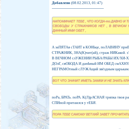
Добавлено
(08.02.2013, 01:47)
---------------------------------------------
НАПОМИНАЕТ ТЕБЕ , ЧТО КОГДА-то ДАВНО И 
СВОБОДЫ У СТРАЖНИКОВ НЕТ , В ВЕЧНОМ С
ДАННЫЙ ИМИ ОБЕТ ,
А заПЯТАя сТАИТ в КОНЬце, поЛАВИНУ приВ
СТРАЖНИК, ЗНА(К)чит(ай), страж НИКакой.
В ВЕЧНОМ слУЖЕНИИ РЫБА/РАБЫ ИХ/ХИ-ХИ
ДОлГ, свОБОДА И данЬный ИМ ОБЕД смАХНУЛ
НЕГРАМОтный сЛУЖАщий звёздным царькам
ВОТ ЧТО ЗНАЧИТ ИМЕТЬ ЗАМКИ И НЕ ЗНАТЬ КЛ
поРа, БРАТь. поРА. К(Л)рАСНАЯ тряпка твоя 
СПИной притаился у тЕБЯ.
ПОРА ТЕБЕ САМОМУ ВЕТХИЙ ЗАВЕТ ПРОЧИТАТЬ 