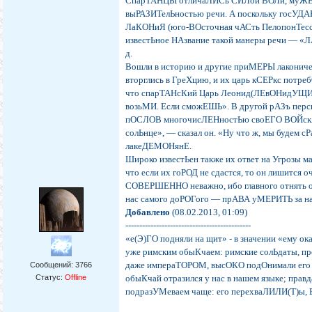
СпарТАНЦЫ отличаЛИСь СИЛой ВОЛи, муЖЕС
выРАЗИТелЬностью речи. А поскольку госУД
ЛаКОНиЯ (юго-ВОсточная чАСть ПелопонТесск
известЬное НАзвание такой манеры речи — «Л
д.
Вошли в историю и другие приМЕРЫ лаконическо
вторглись в ГреХцию, и их царь кСЕРкс потре
что спарТАНсКий Царь Леонид(ЛЕвОНидУЩИЙ)
возьМИ. Если сможЕШЬ». В другой рАЗъ перс
пОСЛОВ многочисЛЕНностЬю своЕГО ВОЙскА.
солЬнце», — сказал он. «Ну что ж, мы будем 
лакеДЕМОНянЕ.
Широко известЬен также их ответ на Угрозы 
что если их гоРОД не сдастся, то он лишится о
СОВЕРШЕННО неважно, ибо главного отнять он
нас самого доРОГого — прАВА уМЕРИТЬ за на
Добавлено
(08.02.2013, 01:09)
---------------------------------------------
«е(Э)ГО подняли на щит» - в значении «ему ок
уже римским обыКчаем: римские солЬдаты,
даже импераТОРОМ, высОКО подОнимали его 
Сообщений:
3766
Статус:
Offline
обыКчай отразился у нас в нашем языке; правда
подразУМеваем чаще: его перехваЛИЛИ(Т)ы,