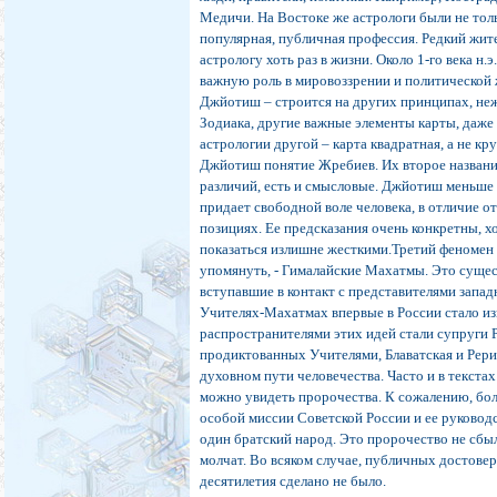
Медичи. На Востоке же астрологи были не тол
популярная, публичная профессия. Редкий жит
астрологу хоть раз в жизни. Около 1-го века н
важную роль в мировоззрении и политической 
Джйотиш – строится на других принципах, неж
Зодиака, другие важные элементы карты, даж
астрологии другой – карта квадратная, а не кр
Джйотиш понятие Жребиев. Их второе названи
различий, есть и смысловые. Джйотиш меньше 
придает свободной воле человека, в отличие о
позициях. Ее предсказания очень конкретны, 
показаться излишне жесткими.
Третий феномен 
упомянуть, - Гималайские Махатмы. Это суще
вступавшие в контакт с представителями запа
Учителях-Махатмах впервые в России стало изв
распространителями этих идей стали супруги 
продиктованных Учителями, Блаватская и Рери
духовном пути человечества. Часто и в текста
можно увидеть пророчества. К сожалению, бол
особой миссии Советской России и ее руководс
один братский народ. Это пророчество не сбы
молчат. Во всяком случае, публичных достовер
десятилетия сделано не было.