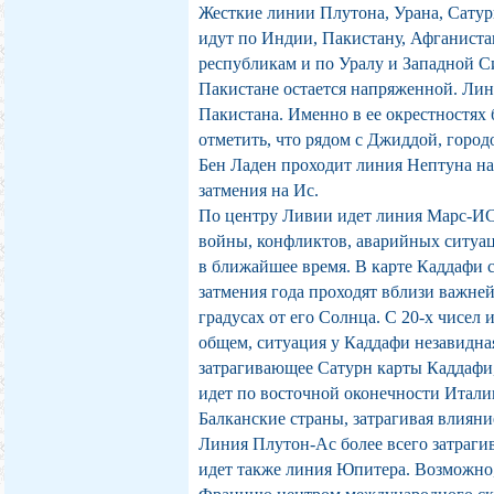
Жесткие линии Плутона, Урана, Сатур
идут по Индии, Пакистану, Афганиста
республикам и по Уралу и Западной С
Пакистане остается напряженной. Лин
Пакистана. Именно в ее окрестностях
отметить, что рядом с Джиддой, город
Бен Ладен проходит линия Нептуна на 
затмения на Ис.
По центру Ливии идет линия Марс-И
войны, конфликтов, аварийных ситуа
в ближайшее время. В карте Каддафи 
затмения года проходят вблизи важней
градусах от его Солнца. С 20-х чисел
общем, ситуация у Каддафи незавидная
затрагивающее Сатурн карты Каддафи, 
идет по восточной оконечности Итали
Балканские страны, затрагивая влиян
Линия Плутон-Ас более всего затраг
идет также линия Юпитера. Возможно,