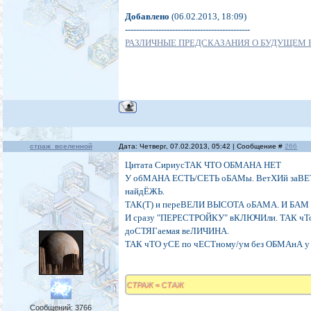
Добавлено
(06.02.2013, 18:09)
---------------------------------------------
РАЗЛИЧНЫЕ ПРЕДСКАЗАНИЯ О БУДУЩЕМ 
страж_вселенной
Дата: Четверг, 07.02.2013, 05:42 | Сообщение #
266
Цитата СириусТАК ЧТО ОБМАНА НЕТ
У обМАНА ЕСТЬ/СЕТЬ оБАМы. ВетХИй заВ
найдЁЖЬ.
ТАК(Т) и переВЕЛИ ВЫСОТА оБАМА. И БАМ у Н
И сразу "ПЕРЕСТРОЙКУ" вКЛЮЧИли. ТАК чТо
доСТЯГаемая веЛИЧИНА.
ТАК чТО уСЕ по чЕСТному/ум без ОБМАнА 
СТРАЖ = СТАЖ
Сообщений:
3766