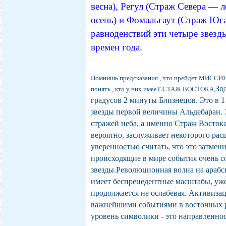
весна), Регул (Страж Севера — 
осень) и Фомальгаут (Страж Юга
равноденствий эти четыре звезд
времен года.
Помнишь предсказания , что прейдет МИССИ
Зо
понять , кто у них имееТ СТАЖ ВОСТОКА,
градусов 2 минуты Близнецов. Это в 1
звезды первой величины Альдебаран. Э
стражей неба, а именно Страж Востока
вероятно, заслуживает некоторого рас
уверенностью считать, что это затмен
происходящие в мире события очень с
звезды.
Революционная волна на арабск
имеет беспрецедентные масштабы, уже
продолжается не ослабевая. Активизац
важнейшими событиями в восточных р
уровень символики - это направленнос