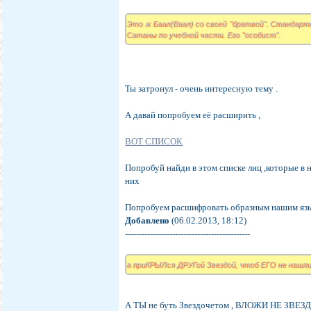
Это ж Баал(Ваал) со своей "братвой". Стандартн
Сатаны по учебной части. Его "особист".
Ты затронул - очень интересную тему .
А давай попробуем её расширить ,
ВОТ СПИСОК
Попробуй найди в этом списке лиц ,которые в 
них
Попробуем расшифровать образным нашим язы
Добавлено
(06.02.2013, 18:12)
---------------------------------------------
а приКРЫЛся ДРУГой Звездой, чтоб ЕГО не нашли
А ТЫ не буть Звездочетом , ВЛОЖИ НЕ ЗВ