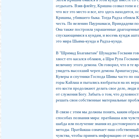
отдыхать. Взяв флейту, Кришна созвал гопи и 
что все это место и все, кто здесь находится, 
Кришны, убившего быка. Тогда Радха обняла Кр
честь. По велению Паурнамаси, Вриндадеви по
Она также построила украшенные драгоценным
спускающимися к кундам, и восемь кундж ашта
это мира Шьяма-кунда и Радха-кунда.
В "Шримад Бхагаватам" Шукадева Госвами гово
хвост его касался облаков, а Шри Рупа Госва
величину этого демона. Он говорил, что в те 
увидеть высохший череп демона Ариштасуры, к
Куверы и спутники Господа Шивы часто по ош
горы Кайлаш и пытались взобраться на их верш
его кости продолжают делать свое дело, люди
от служения Богу. Забыть о том, что духовност
решать свои собственные материальные пробл
В связи с этим мы должны понять, каким обра
способах познания мира: пратйакша или чувст
шабда или получение знания из достоверного 
методы. Пратйакша означает наш собственный
чувства, чтобы принять информацию от окруж