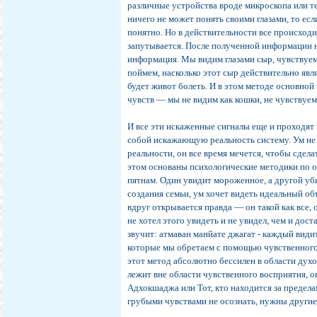
различные устройства вроде микроскопа или тел
ничего не может понять своими глазами, то если
понятно. Но в действительности все происход
запутывается. После полученной информации н
информация. Мы видим глазами сыр, чувствуем 
поймем, насколько этот сыр действительно яв
будет живот болеть. И в этом методе основно
чувств — мы не видим как кошки, не чувствуем 
И все эти искаженные сигналы еще и проходят 
собой искажающую реальность систему. Ум не
реальности, он все время мечется, чтобы сдела
этом основаны психологические методики по 
пятнам. Один увидит мороженное, а другой уб
создания семьи, ум хочет видеть идеальный объ
вдруг открывается правда — он такой как все, 
не хотел этого увидеть и не увидел, чем и дос
звучит: атмаван манйате джагат - каждый види
которые мы обретаем с помощью чувственного
этот метод абсолютно бессилен в области дух
лежит вне области чувственного восприятия, 
Адхокшаджа или Тот, кто находится за преде
грубыми чувствами не осознать, нужны другие