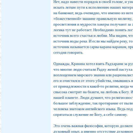
Нет, надо навести порядок в своей голове, и у
искать легкие пути к исполнению наших матер
на банкомат, ведь очевидно, что именно из нег
«божественной» машине правильную молитву, 
просветления и мудрости хакеры получают за 
логика тут не работает. Необходимо понять ло
источник всего счастья и любви. Мы видим, что
источник воды река. И если мы найдем реку, то
источник называется сарва-карана-каранам, пр
сегодня говорить.
Однажды, Кришна хотел взять Радхарани за р
что многие люди считали Радху женой пастух
воплощением мирского знания или рационалис
его и очистился от этого убийства, омывшись 
от принадлежности к какой-то религии, когда 
свысока смотрит на бхакти, на любовь к Богу. 
нашей планете. Люди думают, что религиозност
большое заблуждение, так протирание от пыли 
человека знатоком английского языка. Ведь по
спрятаться служение не Богу, а себе самому.
Это очень важная философия, которую должен
духовный опыт, а именно отсутствие духовног