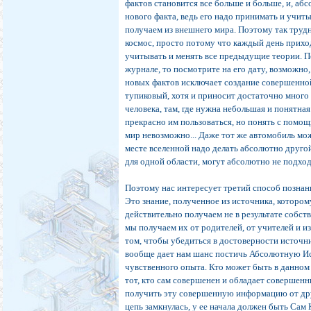
фактов становится все больше и больше, и, аб
нового факта, ведь его надо принимать и учит
получаем из внешнего мира. Поэтому так трудн
космос, просто потому что каждый день прихо
учитывать и менять все предыдущие теории. П
журнале, то посмотрите на его дату, возможно,
новых фактов исключает создание совершенной
тупиковый, хотя и приносит достаточно много
человека, там, где нужна небольшая и понятна
прекрасно им пользоваться, но понять с помощ
мир невозможно... Даже тот же автомобиль мож
месте вселенной надо делать абсолютно другой
для одной области, могут абсолютно не подход
Поэтому нас интересует третий способ познани
Это знание, полученное из источника, которо
действительно получаем не в результате собст
мы получаем их от родителей, от учителей и из
том, чтобы убедиться в достоверности источн
вообще дает нам шанс постичь Абсолютную Ис
чувственного опыта. Кто может быть в данном
тот, кто сам совершенен и обладает совершен
получить эту совершенную информацию от дру
цепь замкнулась, у ее начала должен быть Са