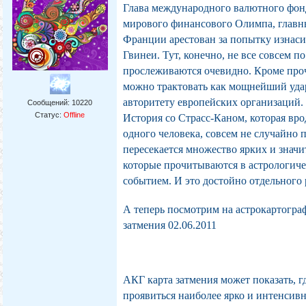
Глава международного валютного фонд
мирового финансового Олимпа, главны
Франции арестован за попытку изнаси
Гвинеи. Тут, конечно, не все совсем п
прослеживаются очевидно. Кроме про
можно трактовать как мощнейший уда
авторитету европейских организаций.
Сообщений:
10220
Статус:
Offline
История со Страсс-Каном, которая вр
одного человека, совсем не случайно 
пересекается множество ярких и знач
которые прочитываются в астрологиче
событием. И это достойно отдельного 
А теперь посмотрим на астрокартогра
затмения 02.06.2011
АКГ карта затмения может показать, г
проявиться наиболее ярко и интенсив