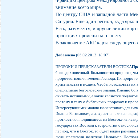
Францию центром международного ска
внимание всего мира.
По центру США и западной части Мек
Сатурна. Еще один регион, куда ярко 
Есть, разумеется, и другие линии карт
проекциях времени на планету.
В заключение АКГ карта следующего 
Добавлено
(06.02.2013, 18:07)
---------------------------------------------
ПРОРОКИ И ПРЕДСКАЗАТЕЛИ ВОСТОКА
Пр
боговдохновенный. Большинство пророков, чь
пророчествовали именем Господа. Их пророчес
христианства и ислама. Чтобы истолковать их 
специальные богословские знания. Именно бо
считать истинными, а какие являются подлогом
поэтому в тему о библейских пророках и проро
Интересующимся можно посоветовать для нача
Иоанна Богослова», а из христианских апокри
прогностики, поднявшееся на Востоке на неви
государствах Востока к астрологии относились
период, что и Восток, то будет видна разница:
люди, правители, политики. Например, Ностр