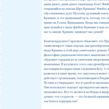
джив джаго, джив джаго гаурачанда боле! Фле
отправляйся на поиски Шри Кришны! Флейта жи
обусловленных душ! Поэтому духовный поиск —
Кришны, и это правильный путь, потому что о
прямо на Голоку Вриндавана. Когда мы говори
прислушайся к звуку флейты Кришны и иди за
нас к самому Кришне, приведет нас домой!
Бхактисиддханта Сарасвати объясняет, что В
символизирует такие пороки, как пренебрежен
когда Кришна в этой игре уничтожает демона 
философию рационалистического мышления это
обуревает гордыня из-за увлечения лжерелиг
мошенники. В результате этого они пренебрег
настоящим бескорыстным служением Богу. Ст
развелось в наше время, что запутаться может
действует организация, поклоняющаяся Влади
Путина и утверждают, что в одной из прошлы
Они используют портрет президента как икону
апокалипсиса. Кто-то молится на Форда и выпра
думает, что создатель — это большой взрывпак
так боятся террористов?