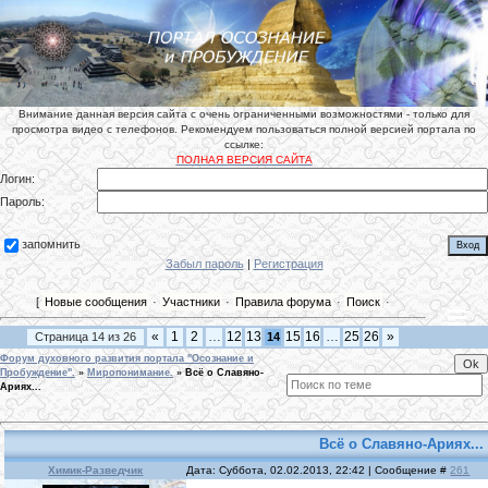
Внимание данная версия сайта с очень ограниченными возможностями - только для
просмотра видео с телефонов. Рекомендуем пользоваться полной версией портала по
ссылке:
ПОЛНАЯ ВЕРСИЯ САЙТА
Логин:
Пароль:
запомнить
Забыл пароль
|
Регистрация
[
Новые сообщения
·
Участники
·
Правила форума
·
Поиск
·
«
1
2
…
12
13
15
16
…
25
26
»
Страница
14
из
26
14
Форум духовного развития портала "Осознание и
Пробуждение".
»
Миропонимание.
»
Всё о Славяно-
Ариях...
Всё о Славяно-Ариях...
Химик-Разведчик
Дата: Суббота, 02.02.2013, 22:42 | Сообщение #
261