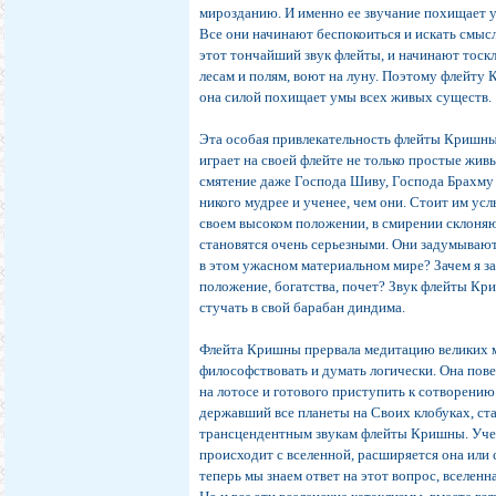
мирозданию. И именно ее звучание похищает 
Все они начинают беспокоиться и искать смыс
этот тончайший звук флейты, и начинают тоскли
лесам и полям, воют на луну. Поэтому флейту
она силой похищает умы всех живых существ.
Эта особая привлекательность флейты Кришны
играет на своей флейте не только простые живы
смятение даже Господа Шиву, Господа Брахму и
никого мудрее и ученее, чем они. Стоит им ус
своем высоком положении, в смирении склоняю
становятся очень серьезными. Они задумываютс
в этом ужасном материальном мире? Зачем я за
положение, богатства, почет? Звук флейты Кр
стучать в свой барабан диндима.
Флейта Кришны прервала медитацию великих м
философствовать и думать логически. Она пове
на лотосе и готового приступить к сотворению
державший все планеты на Своих клобуках, ста
трансцендентным звукам флейты Кришны. Учен
происходит с вселенной, расширяется она или 
теперь мы знаем ответ на этот вопрос, вселен