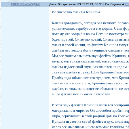
СНЕЖЭЛЬ-БИО-ДАР
Дата: Воскресенье, 03.02.2013, 06:35 | Сообщение #
26
Волшебство флейты Кришны.
Как вы догадались, сегодня мы немного погов
удивительных атрибутов в его форме. Сама фо
потому что когда бы вы на Него не посмотрели 
будет другой, Он вечно новый, Он всегда выз
флейт в своей жизни, но флейту Кришны могут 
флейты настоящие йоги начинают слышать тол
Мы все можем слышать звук флейты Кришны, 
звуков, материальных мыслей, материальных ж
флейта издает свой звук, называются чхидрам
Тхакура флейта в руках Шри Кришны была воо
Прабхупада объясняет это чудо тем, что Кришна
флейте своим нектаром, Кришна имеет абсолют
флейте, то тоже заполняет ее абсолютно, не о
в Его флейте нет никаких отверстий.
И этот звук флейты Кришны является всепрони
материальном мире, то Он способен пройти че
мира, вернувшись в свой родной дом на Голоке
Кришна играет на своей флейте в духовном мир
через все мыслимые и немыслимые границы, ра