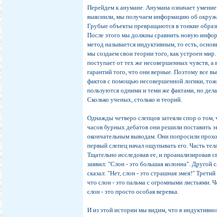
Перейдем к анумане. Анумана означает умение
выяснили, мы получаем информацию об окруж
Грубые объекты превращаются в тонкие образы
После этого мы должны сравнить новую инфор
метод называется индуктивным, то есть, осно
мы создаем свои теории того, как устроен мир
поступает от тех же несовершенных чувств, а
гарантий того, что они верные. Поэтому все 
фактов с помощью несовершенной логики, тож
пользуются одними и теми же фактами, но де
Сколько ученых, столько и теорий.
Однажды четверо слепцов затеяли спор о том, 
часов бурных дебатов они решили поставить эк
окончательным выводам. Они попросили прохож
первый слепец начал ощупывать его. Часть тел
Тщательно исследовав ее, и проанализировав с
заявил: "Слон - это большая колонна". Другой 
сказал: "Нет, слон - это страшная змея!" Трети
что слон - это пальма с огромными листьями. Ч
слон - это просто особая веревка.
И из этой истории мы видим, что в индуктивн