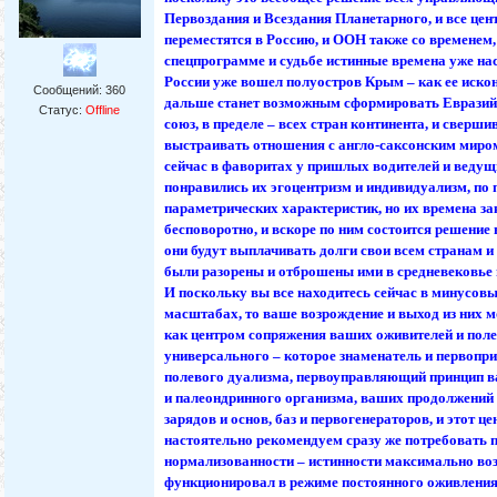
Первоздания и Всездания Планетарного, и все це
переместятся в Россию, и ООН также со временем,
спецпрограмме и судьбе истинные времена уже нас
России уже вошел полуостров Крым – как ее искон
Сообщений:
360
дальше станет возможным сформировать Евразийс
Статус:
Offline
союз, в пределе – всех стран континента, и сверши
выстраивать отношения с англо-саксонским миро
сейчас в фаворитах у пришлых водителей и веду
понравились их эгоцентризм и индивидуализм, по
параметрических характеристик, но их времена з
бесповоротно, и вскоре по ним состоится решение
они будут выплачивать долги свои всем странам и
были разорены и отброшены ими в средневековье 
И поскольку вы все находитесь сейчас в минусов
масштабах, то ваше возрождение и выход из них 
как центром сопряжения ваших оживителей и поле
универсального – которое знаменатель и первопр
полевого дуализма, первоуправляющий принцип ва
и палеондринного организма, ваших продолжений 
зарядов и основ, баз и первогенераторов, и этот ц
настоятельно рекомендуем сразу же потребовать 
нормализованности – истинности максимально во
функционировал в режиме постоянного оживления-