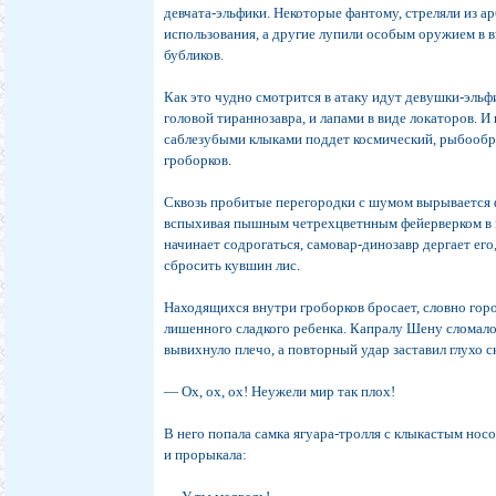
девчата-эльфики. Некоторые фантому, стреляли из а
использования, а другие лупили особым оружием в 
бубликов.
Как это чудно смотрится в атаку идут девушки-эльф
головой тираннозавра, и лапами в виде локаторов. И 
саблезубыми клыками поддет космический, рыбооб
гроборков.
Сквозь пробитые перегородки с шумом вырывается 
вспыхивая пышным четрехцветнным фейерверком в 
начинает содрогаться, самовар-динозавр дергает ег
сбросить кувшин лис.
Находящихся внутри гроборков бросает, словно го
лишенного сладкого ребенка. Капралу Шену сломало
вывихнуло плечо, а повторный удар заставил глухо с
— Ох, ох, ох! Неужели мир так плох!
В него попала самка ягуара-тролля с клыкастым нос
и прорыкала: