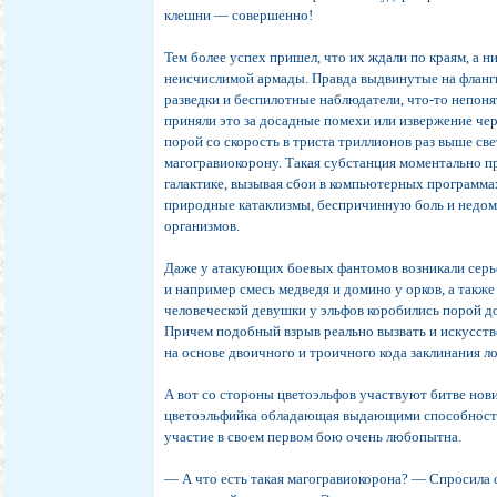
клешни — совершенно!
Тем более успех пришел, что их ждали по краям, а ни
неисчислимой армады. Правда выдвинутые на фланг
разведки и беспилотные наблюдатели, что-то непоня
приняли это за досадные помехи или извержение че
порой со скорость в триста триллионов раз выше св
магогравиокорону. Такая субстанция моментально п
галактике, вызывая сбои в компьютерных программа
природные катаклизмы, беспричинную боль и недо
организмов.
Даже у атакующих боевых фантомов возникали серь
и например смесь медведя и домино у орков, а также
человеческой девушки у эльфов коробились порой д
Причем подобный взрыв реально вызвать и искусст
на основе двоичного и троичного кода заклинания л
А вот со стороны цветоэльфов участвуют битве нов
цветоэльфийка обладающая выдающими способност
участие в своем первом бою очень любопытна.
— А что есть такая магогравиокорона? — Спросила с