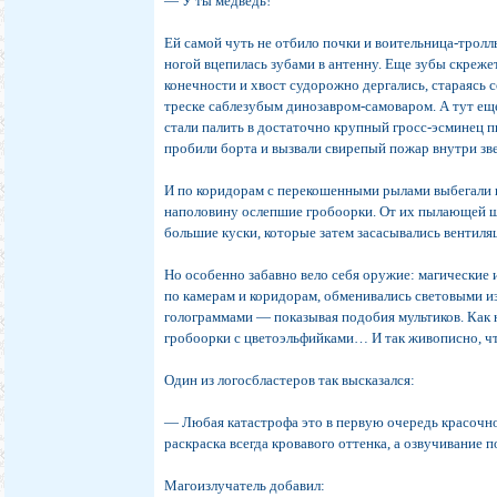
— У ты медведь!
Ей самой чуть не отбило почки и воительница-тролл
ногой вцепилась зубами в антенну. Еще зубы скрежет
конечности и хвост судорожно дергались, стараясь 
треске саблезубым динозавром-самоваром. А тут ещ
стали палить в достаточно крупный гросс-эсминец 
пробили борта и вызвали свирепый пожар внутри зве
И по коридорам с перекошенными рылами выбегали 
наполовину ослепшие гробоорки. От их пылающей ш
большие куски, которые затем засасывались вентил
Но особенно забавно вело себя оружие: магические 
по камерам и коридорам, обменивались световыми 
голограммами — показывая подобия мультиков. Как 
гробоорки с цветоэльфийками… И так живописно, чт
Один из логосбластеров так высказался:
— Любая катастрофа это в первую очередь красочно
раскраска всегда кровавого оттенка, а озвучивание 
Магоизлучатель добавил: