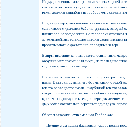
Их ударная мощь, гипергравиомагических лучей со
квазиматериальные сущности разрывающие любую 
ракет, должны вышибить из гробоорков с сателлитам
Вот, например гравиомагический на несколько секу
семиглавого с крыльями бабочки дракона, который 
плавит броню звездолетов. Но гробоорки отвечают ж
логосмагией, вырастающие питоны своим пастями пр
проглатывают не достаточно проворные катера.
Выпрыгивающие за ними ракетоносцы и анти-магдер
обрушив магоплазменный вихрь, на громадные авиан
крупные транспортные суда.
Внезапное нападение застало гробоорков врасплох,
племя. Ведь они думали, что форма жизни с голой к
вместо волос цветоэльфов, и клубникой вместо голов,
ягодохоббитов тем более, не способно к жалящим у
врага, что недослушать лекцию перед экзаменом, то
двух колов обязательно пересечет друг друга, образ
Об этом говорил и супермаршал Гроборков:
— Именно сила наших фланговых ударов решит исхо