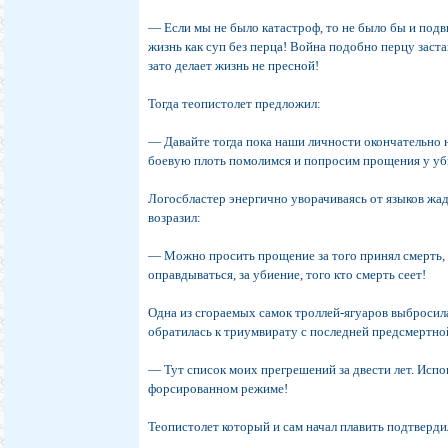
— Если мы не было катастроф, то не было бы и подви
жизнь как суп без перца! Война подобно перцу застав
зато делает жизнь не пресной!
Тогда теопистолет предложил:
— Давайте тогда пока наши личности окончательно 
боевую плоть помолимся и попросим прощения у у
Логосбластер энергично уворачиваясь от языков жа
возразил:
— Можно просить прощение за того принял смерть, 
оправдываться, за убиение, того кто смерть сеет!
Одна из сгораемых самок троллей-ягуаров выбросил
обратилась к триумвирату с последней предсмертно
— Тут список моих прегрешений за двести лет. Испо
форсированном режиме!
Теопистолет который и сам начал плавить подтверди