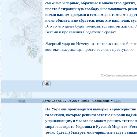
смежные и парные, обратные и множество других, 
просто безграничную свободу и возможность реал
всеми вашими родами и семьями, потомками и де
и оно обязательно сбудется, ведь это ваш план, суд
Это то что далее будет именоваться книгой жизни..
Веками и проявления Создателя в средах....
Ядерный удар по Йемену...и это только начало бол
востоке...американцы просто военные преступники.
y
Сообщение отредактировал
yriar
Дата: Среда, 17.06.2015, 20:44 | Сообщение #
1424
На Украине производится выверка характеристик
галактики, которые решили остаться в роли водит
управляющих, и мы все не можем решить этот воп
мира и возврата Украины в Русский Мир и ее -Росс
точно будет...) быстрее, они -пришлые ведут Запа