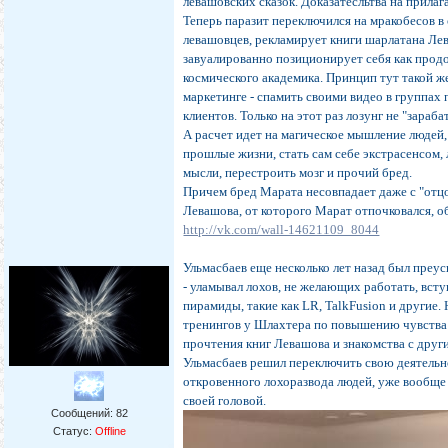
левашовских сказок. Доказатесльтва на прила
Теперь паразит переключился на мракобесов в
левашовцев, рекламирует книги шарлатана Ле
завуалированно позиционирует себя как прод
космического академика. Принцип тут такой же
маркетинге - спамить своими видео в группах
клиентов. Только на этот раз лозунг не "зараба
А расчет идет на магическое мышление людей
прошлые жизни, стать сам себе экстрасенсом,
мысли, перестроить мозг и прочий бред.
Причем бред Марата несовпадает даже с "отц
Левашова, от которого Марат отпочковался, об
http://vk.com/wall-14621109_8044
Ульмасбаев еще несколько лет назад был п
- уламывал лохов, не желающих работать, всту
пирамиды, такие как LR, TalkFusion и другие
тренингов у Шлахтера по повышению чувства
прочтения книг Левашова и знакомства с дру
Ульмасбаев решил переключить свою деятельн
откровенного лохоразвода людей, уже вообщ
своей головой.
Сообщений:
82
Статус:
Offline