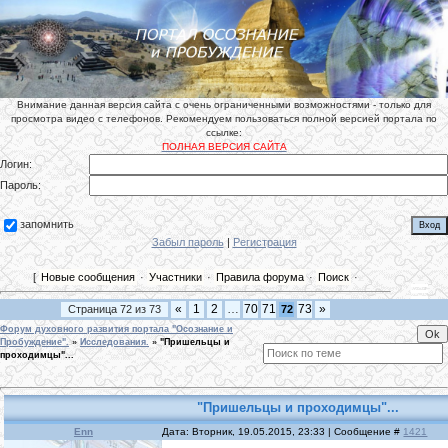
Внимание данная версия сайта с очень ограниченными возможностями - только для
просмотра видео с телефонов. Рекомендуем пользоваться полной версией портала по
ссылке:
ПОЛНАЯ ВЕРСИЯ САЙТА
Логин:
Пароль:
запомнить
Забыл пароль
|
Регистрация
[
Новые сообщения
·
Участники
·
Правила форума
·
Поиск
·
«
1
2
…
70
71
73
»
Страница
72
из
73
72
Форум духовного развития портала "Осознание и
Пробуждение".
»
Исследования.
»
"Пришельцы и
проходимцы"...
"Пришельцы и проходимцы"...
Enn
Дата: Вторник, 19.05.2015, 23:33 | Сообщение #
1421