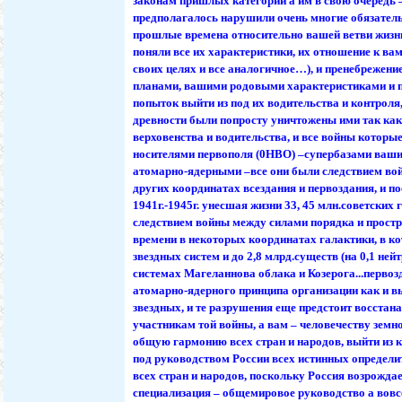
законам пришлых категорий а им в свою очередь –
предполагалось нарушили очень многие обязатель
прошлые времена относительно вашей ветви жизн
поняли все их характеристики, их отношение к вам
своих целях и все аналогичное…), и пренебрежен
планами, вашими родовыми характеристиками и 
попыток выйти из под их водительства и контроля
древности были попросту уничтожены ими так как
верховенства и водительства, и все войны котор
носителями первополя (0НВО) –супербазами ваш
атомарно-ядерными –все они были следствием вой
других координатах всездания и первоздания, и 
1941г.-1945г. унесшая жизни 33, 45 млн.советских
следствием войны между силами порядка и простр
времени в некоторых координатах галактики, в ко
звездных систем и до 2,8 млрд.существ (на 0,1 ней
системах Магеланнова облака и Козерога...первозд
атомарно-ядерного принципа организации как и в
звездных, и те разрушения еще предстоит восстан
участникам той войны, а вам – человечеству земн
общую гармонию всех стран и народов, выйти из 
под руководством России всех истинных определи
всех стран и народов, поскольку Россия возрождае
специализация – общемировое руководство а вовс