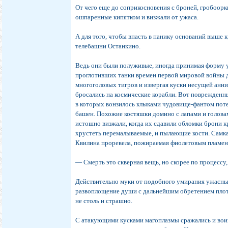
От чего еще до соприкосновения с броней, гробоорк
ошпаренные кипятком и визжали от ужаса.
А для того, чтобы впасть в панику оснований выше
телебашни Останкино.
Ведь они были полуживые, иногда принимая форму у
проглотивших танки времен первой мировой войны д
многоголовых тигров и извергая куски несущей анн
бросались на космические корабли. Вот поврежденн
в которых вонзилось клыками чудовище-фантом по
башен. Похожие костяшки домино с лапами и голов
истошно визжали, когда их сдавили обломки брони кр
хрустеть перемалываемые, и пылающие кости. Самк
Квилина проревела, пожираемая фиолетовым пламен
— Смерть это скверная вещь, но скорее по процессу,
Действительно муки от подобного умирания ужасные
развоплощение души с дальнейшим обретением плот
не столь и страшно.
С атакующими кусками магоплазмы сражались и во