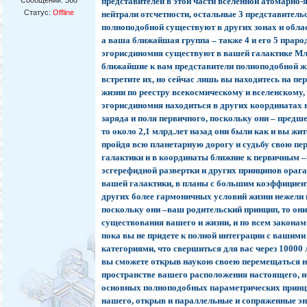
Сообщений:
360
представителей в этой части вселенной атомарно-
Статус:
Offline
нейтрали отсчетности, остальные 3 представитель
полноподобной существуют в других зонах и обла
а ваша ближайшая группа – также 4 и его 5 праро
эгорисдиномия существуют в вашей галактике Мл
ближайшие к вам представители полноподобной жи
встретите их, но сейчас лишь вы находитесь на пер
жизни по реестру всекосмическому и вселенскому,
эгорисдиномия находиться в других координатах 
заряда и поля первичного, поскольку они – предш
то около 2,1 млрд.лет назад они были как и вы жи
пройдя всю планетарную дорогу и судьбу свою пе
галактики и в координаты ближние к первичным –
эсгерефидной развертки и других принципов ораг
вашей галактики, в планы с большим коэффициен
других более гармоничных условий жизни нежели
поскольку они –ваш родительский принцип, то они
существования вашего и жизни, и по всем законам
пока вы не придете к полной интеграции с вашим
категориями, что свершиться для вас через 10000 
вы сможете открыв наукою своею перемещаться н
пространстве вашего расположения настоящего, но
основных полноподобных параметрических принц
нашего, открыв и параллельные и сопряженные 