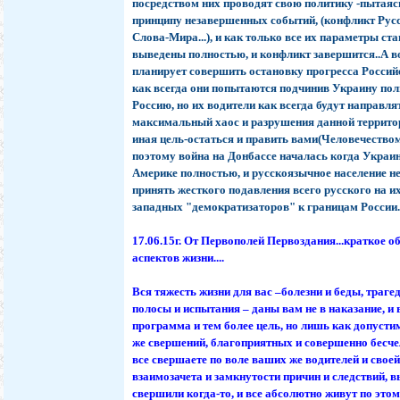
посредством них проводят свою политику -пытаяс
принципу незавершенных событий, (конфликт Рус
Слова-Мира...), и как только все их параметры ста
выведены полностью, и конфликт завершится..А 
планирует совершить остановку прогресса Россий
как всегда они попытаются подчинив Украину по
Россию, но их водители как всегда будут направля
максимальный хаос и разрушения данной территор
иная цель-остаться и править вами(Человечеством
поэтому война на Донбассе началась когда Украи
Америке полностью, и русскоязычное население не
принять жесткого подавления всего русского на и
западных "демократизаторов" к границам России..
17.06.15г. От Первополей Первоздания...краткое 
аспектов жизни....
Вся тяжесть жизни для вас –болезни и беды, траге
полосы и испытания – даны вам не в наказание, и
программа и тем более цель, но лишь как допусти
же свершений, благоприятных и совершенно бесч
все свершаете по воле ваших же водителей и своей
взаимозачета и замкнутости причин и следствий, в
свершили когда-то, и все абсолютно живут по это