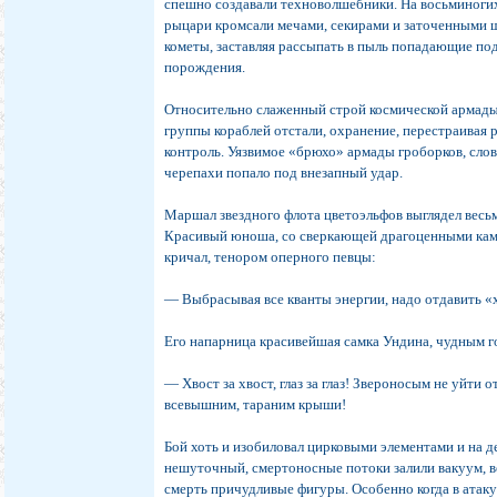
спешно создавали техноволшебники. На восьминоги
рыцари кромсали мечами, секирами и заточенными
кометы, заставляя рассыпать в пыль попадающие по
порождения.
Относительно слаженный строй космической армады
группы кораблей отстали, охранение, перестраивая 
контроль. Уязвимое «брюхо» армады гроборков, слов
черепахи попало под внезапный удар.
Маршал звездного флота цветоэльфов выглядел весь
Красивый юноша, со сверкающей драгоценными кам
кричал, тенором оперного певцы:
— Выбрасывая все кванты энергии, надо отдавить «
Его напарница красивейшая самка Ундина, чудным г
— Хвост за хвост, глаз за глаз! Звероносым не уйти о
всевышним, тараним крыши!
Бой хоть и изобиловал цирковыми элементами и на д
нешуточный, смертоносные потоки залили вакуум, 
смерть причудливые фигуры. Особенно когда в атак