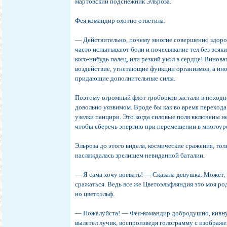
мартовский подснежник Эльроза.
Фея командир охотно ответила:
— Действительно, почему многие совершенно здоро
часто испытывают боли и почесывание тел без всяки
кого-нибудь палец, или резкий укол в сердце! Винов
воздействие, угнетающие функции организмов, а ин
придающие дополнительные силы.
Поэтому огромный флот гроборков застали в поход
довольно уязвимом. Вроде бы как во время перехода
узелки панцири. Это когда силовые поля включены н
чтобы сберечь энергию при перемещении в многоур
Эльроза до этого видела, космические сражения, толь
наслаждалась зрелищем невиданной баталии.
— Я сама хочу воевать! — Сказала девушка. Может,
сражаться. Ведь все же Цветоэльфляндия это моя род
но цветоэльф.
— Пожалуйста! — Фея-командир добродушно, кивнул
вылетел лучик, воспроизведя голограмму с изображ