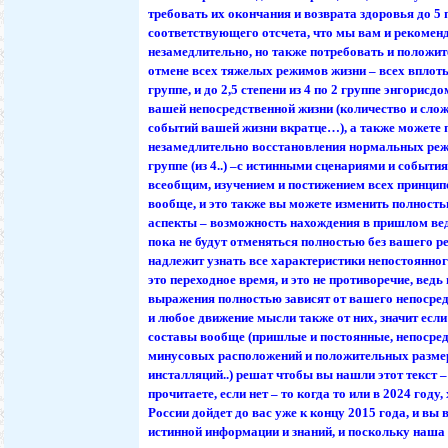
требовать их окончания и возврата здоровья до 5 
соответствующего отсчета, что мы вам и рекоме
незамедлительно, но также потребовать и положи
отмене всех тяжелых режимов жизни – всех вплоть 
группе, и до 2,5 степени из 4 по 2 группе энгорис
вашей непосредственной жизни (количество и слож
событий вашей жизни вкратце…), а также можете 
незамедлительно восстановления нормальных реж
группе (из 4..) –с истинными сценариями и событ
всеобщим, изучением и постижением всех принципо
вообще, и это также вы можете изменить полность
аспекты – возможность нахождения в пришлом вед
пока не будут отменяться полностью без вашего р
надлежит узнать все характеристики непостоянног
это переходное время, и это не противоречие, ведь
выражения полностью зависят от вашего непосре
и любое движение мысли также от них, значит если
составы вообще (пришлые и постоянные, непосред
минусовых расположений и положительных разме
инсталляций..) решат чтобы вы нашли этот текст –
прочитаете, если нет – то когда то или в 2024 году
России дойдет до вас уже к концу 2015 года, и вы 
истинной информации и знаний, и поскольку наш