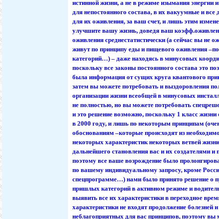
истинной жизни, а не в режиме изымания энергии 
для непостоянного состава, в их вакуумные и все
для их оживления, за ваш счет, и лишь этим измен
улучшите вашу жизнь, доведя ваш коэфф.оживлен
оживления среднестатистически (а сейчас вы не ож
живут по принципу еды и пищевого оживления –п
категорий…) – даже находясь в минусовых коорд
поскольку все законы постоянного состава это поз
была информация от сущих круга квантового прин
затем вы можете потребовать и выздоровления пол
организации жизни всеобщей в минусовых инстал
не полностью, но вы можете потребовать спецреше
и это решение возможно, поскольку 1 класс жизни
в 2000 году, и лишь по некоторым принципам (оче
обоснованиям –которые происходят из необходим
некоторых характеристик некоторых ветвей жизни
дальнейшего становления вас и их создателями и 
поэтому все ваше возрождение было пролонгирова
по вашему индивидуальному запросу, кроме Росси
спецпрограмме…) нами было принято решение о 
пришлых категорий в активном режиме и водител
выявить все их характеристики в переходное время
характеристики не входят продолжение болезней 
неблагоприятных для вас принципов, поэтому вы 