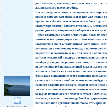
достижения ее, и поэтому мы даем вам этим текст
жизни каждого и всех вообще.
Вы все созданы и сотворены, проявлены и порожде
процесс хорошо вам знаком, и те кто уже познал 
принял на себя и ответственность и заботу о детях 
станут взрослыми и самостоятельными, всегда заб
руководит ими, направляет и оберегает, и это дол
– продолжить род свой в детях своих, дабы не пр
земные, и все приходящие в них смогли получить в
становления своего, становиться настоящими люд
понимается в современную эпоху, и поэтому родит
вырастить и воспитать детей для жизни в обществ
найти в нем друзей и подруг, организовать семью 
по образу и подобию родителей своих, стать основ
выполнении этой наиглавнейшей задачи вы все по
жизни всеобщей – каждый в частности и вся цивил
благодаря выполнению этого принципа продолжен
существуете вы все вообще, и этот принцип будет 
существ полноподобной организации жизни всеобщ
заселять космос и вселенную жизнью неисчислимо
которые понимают себя человечеством и людьми, 
планеты, а все вы – полноподобный эгсдеременди
полноподобной организации космоса атомарно-ядер