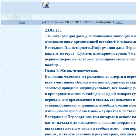
yriar
Дата: Вторник, 26.05.2015, 23:18 | Сообщение #
1423
23.05.15г.
Эта информация дана для понимания живущими 
ознакомления с организацией всеобщей и законам
Всездания Планетарного..Информация дана Перв
нашего, которое –Суэтель атомарно-ядерная, 4 м
первочетверки их, которые первопроявители и пер
вообще…
Глава 1. Жизнь человеческая.
Вся жизнь человека, от рождения до смерти и пере
всех участников сборки и мегаконсорциума, всезд
эмильзидириндина индивидуальных, все вообще р
и принципами жизни всеобщей, каждый поворот су
периоды, все прохождение и опыты, становление и
узнавший законы и принципы всеобщей жизни мож
жизнь, своею просьбою к нам – существам постоя
Всездания и Первоздания, тем которые в основе в
вас от начала и до вхождения в высшие координат
вы станете началом начал и вообще всем – для по
ваших, и станете законом и регулятором, высшей 