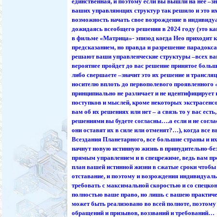
единственная, и поэтому если вы вышли на нее –з
ваших управляющих структур так решило и это их
возможность начать свое возрождение в индивиду
дожидаясь всеобщего решения в 2024 году (это к
в фильме «Матрица»- эпизод когда Нео приходит 
предсказанием, но правда и разрешение парадокса 
решают ваши управленческие структуры –всех ва
вероятнее пройдет до вас решение принятое больш
либо свершаете –значит это их решение и трансляц
носителю вплоть до первополевого проявленного 
принципиально не различает и не идентифицирует
поступков и мыслей, кроме некоторых экстрасенсо
вам об их решениях или нет – а связь то у вас есть,
решениями вы будете согласны….а если и не согла
они оставят их в силе или отменят?…), когда все в
Всездания Планетарного, все большие страны и 
начнут новую истинную жизнь в принудительно-бе
прямым управлением и в спецрежиме, ведь вам пр
план вашей истинной жизни в сжатые сроки чтобы
отставание, и поэтому и возрождения индивидуал
требовать с максимальной скоростью и со спецкон
полностью ваше право, но лишь с вашею практич
может быть реализовано во всей полноте, поэтом
обращений и призывов, воззваний и требований…