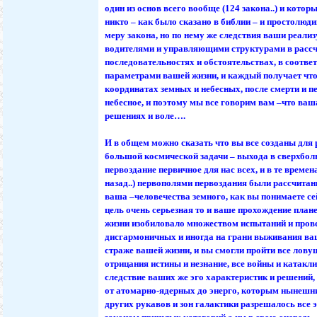
один из основ всего вообще (124 закона..) и котор
никто – как было сказано в библии – и простолюди
меру закона, но по нему же следствия ваши реал
водителями и управляющими структурами в расс
последовательностях и обстоятельствах, в соотве
параметрами вашей жизни, и каждый получает что 
координатах земных и небесных, после смерти и п
небесное, и поэтому мы все говорим вам –что ваш
решениях и воле….
И в общем можно сказать что вы все созданы для
большой космической задачи – выхода в сверхбол
первоздание первичное для нас всех, и в те времен
назад..) первополями первоздания были рассчитан
ваша –человечества земного, как вы понимаете се
цель очень серьезная то и ваше прохождение плане
жизни изобиловало множеством испытаний и пров
дисгармоничных и иногда на грани выживания ваш
страже вашей жизни, и вы смогли пройти все лову
отрицания истины и незнание, все войны и катаклиз
следствие ваших же эго характеристик и решений,
от атомарно-ядерных до энерго, которым нынешн
других рукавов и зон галактики разрешалось все 