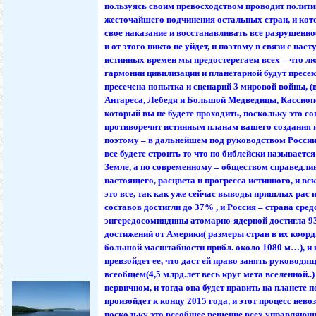
пользуясь своим превосходством проводит полит
жесточайшего подчинения остальных стран, и котор
свое наказание и восстанавливать все разрушенное
и от этого никто не уйдет, и поэтому в связи с нас
истинных времен мы предостерегаем всех – что 
гармонии цивилизации и планетарной будут пресе
пресечена попытка и сценарий 3 мировой войны, (
Антареса, Лебедя и Большой Медведицы, Кассиоп
который вы не будете проходить, поскольку это с
противоречит истинным планам вашего создания и
поэтому – в дальнейшем под руководством России
все будете строить то что по библейски называет
Земле, а по современному – обществом справедли
настоящего, расцвета и прогресса истинного, и вс
это все, так как уже сейчас выводы пришлых рас и
составов достигли до 37% , и Россия – страна сре
энгередосоминдины атомарно-ядерной достигла 9
достижений от Америки( размеры стран в их коор
большой масштабности прибл. около 1080 м…), и 
превзойдет ее, что даст ей право занять руководящ
всеобщем(4,5 млрд.лет весь круг мета вселенной..
первичном, и тогда она будет править на планете 
произойдет к концу 2015 года, и этот процесс нев
поскольку это всеобщее решение всех управляющ