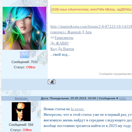
(218)-язык одиночества; летУЧАя МЫшь; орДЕН(Ь)
http://masterkosta.com/forum/2-6-87223-16-143
говорил с Жанной Д Арк
=>
Тамплиеры
Де ЖАВЮ
Код Да Винчи
...твой ход...
Сообщений:
7531
Статус:
Offline
Сообщение отредактирова
Docbrain
Дата: Понедельник, 25.05.2015, 03:00 | Сообщение #
1422
Новая статья на
hi-news:
Интересно, что в этой статье уже не в первый раз, 
внеземную жизнь найдут в середине следующего дес
Сообщений:
556
вообще постоянно грозится найти ее к 2025-му году.
Статус:
Offline