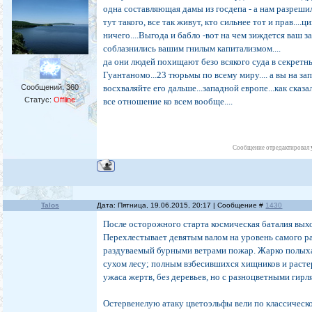
одна составляющая дамы из госдепа - а нам разрешил
тут такого, все так живут, кто сильнее тот и прав....
ничего....Выгода и бабло -вот на чем зиждется ваш з
соблазнились вашим гнилым капитализмом....
да они людей похищают безо всякого суда в секрет
Гуантаномо...23 тюрьмы по всему миру.... а вы на за
Сообщений:
360
восхваляйте его дальше...западной европе...как сказал
Статус:
Offline
все отношение ко всем вообще....
Сообщение отредактировал
Talos
Дата: Пятница, 19.06.2015, 20:17 | Сообщение #
1430
После осторожного старта космическая баталия выхо
Перехлестывает девятым валом на уровень самого ра
раздуваемый бурными ветрами пожар. Жарко полых
сухом лесу; полным взбесившихся хищников и раст
ужаса жертв, без деревьев, но с разноцветными гирл
Остервенелую атаку цветоэльфы вели по классическ