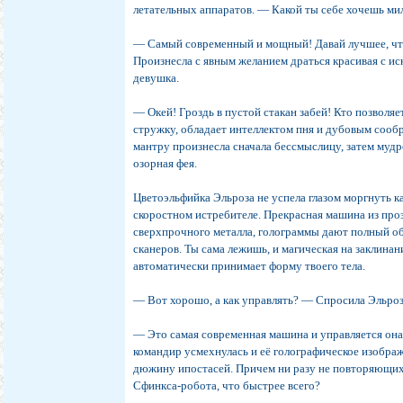
летательных аппаратов. — Какой ты себе хочешь мил
— Самый современный и мощный! Давай лучшее, что
Произнесла с явным желанием драться красивая с 
девушка.
— Окей! Гроздь в пустой стакан забей! Кто позволяе
стружку, обладает интеллектом пня и дубовым соо
мантру произнесла сначала бессмыслицу, затем муд
озорная фея.
Цветоэльфийка Эльроза не успела глазом моргнуть ка
скоростном истребителе. Прекрасная машина из про
сверхпрочного металла, голограммы дают полный об
сканеров. Ты сама лежишь, и магическая на заклина
автоматически принимает форму твоего тела.
— Вот хорошо, а как управлять? — Спросила Эльроз
— Это самая современная машина и управляется он
командир усмехнулась и её голографическое изобра
дюжину ипостасей. Причем ни разу не повторяющи
Сфинкса-робота, что быстрее всего?