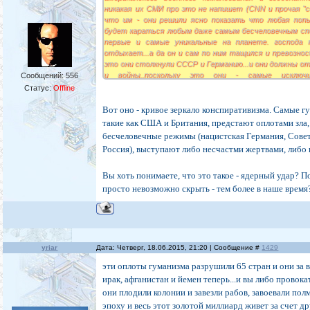
никакая их СМИ про это не напишет (CNN и прочая "своб
что им - они решили ясно показать что любая поп
будет караться любым даже самым бесчеловечным спос
первые и самые уникальные на планете. господа м
отдыхает...а да он и сам по ним тащился и превозносил
это они столкнули СССР и Германию...и они должны от
и войны..поскольку это они - самые исклю
Сообщений:
556
сорт...остальной мир - третий и еще хуже....просто му
Статус:
Offline
да здравствуют ВС РФ.....
Вот оно - кривое зеркало конспиративизма. Самые г
такие как США и Британия, предстают оплотами зла,
бесчеловечные режимы (нацистская Германия, Сове
Россия), выступают либо несчастми жертвами, либо
Вы хоть понимаете, что это такое - ядерный удар? 
просто невозможно скрыть - тем более в наше время
yriar
Дата: Четверг, 18.06.2015, 21:20 | Сообщение #
1429
эти оплоты гуманизма разрушили 65 стран и они за вс
ирак, афганистан и йемен теперь...и вы либо провокат
они плодили колонии и завезли рабов, завоевали п
эпоху и весь этот золотой миллиард живет за счет дру