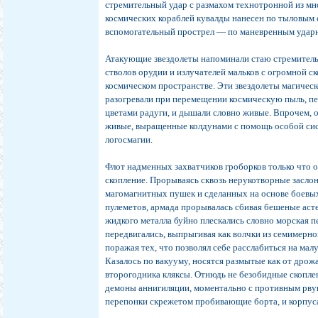
стремительный удар с размахом технотронной из мн
космических кораблей кувалды нанесен по тыловым
вспомогательный прострел — по маневренным удар
Атакующие звездолеты напоминали стаю стремитель
стволов орудии и излучателей мальков с огромной 
космическом пространстве. Эти звездолеты магическ
разогревали при перемещении космическую пыль, пе
цветами радуги, и дышали словно живые. Впрочем, о
живые, выращенные колдунами с помощь особой си
логосмагии.
Флот надменных захватчиков гроборков только что 
скопление. Прорываясь сквозь нерукотворные засло
магомагнитных пушек и сделанных на основе боевых
пулеметов, армада прорывалась сбивая бешеные аст
жидкого металла буйно плескались словно морская п
передвигались, выпрыгивая как волчки из семимерно
поражая тех, что позволял себе расслабиться на ма
Казалось по вакууму, носятся размытые как от дрож
второгодника кляксы. Отнюдь не безобидные скопле
демоны аннигиляции, моментально с противным рв
перепонки скрежетом пробивающие борта, и корпуса