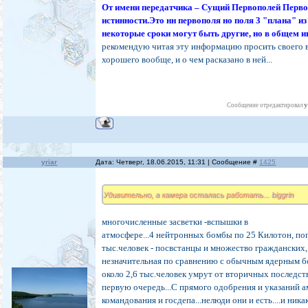
От имени передатчика – Сущий Первополей Перво
истинности.Это нн первополя но поля 3 "плана" из
некоторые сроки могут быть другие, но в общем и
рекомендую читая эту информацию просить своего 
хорошего вообще, и о чем расказано в ней...
y
Сообщение отредактировал
yriar
Дата: Четверг, 18.06.2015, 11:31 | Сообщение #
1425
Удивительно, а камера осталась работать... biggrin
многочисленные засветки -вспышки в
атмосфере...4 нейтронных бомбы по 25 Килотон, пог
тыс.человек - посвстанцы и множество гражданских
незначительная по сравнению с обычным ядерным б
около 2,6 тыс.человек умрут от вторичных последст
первую очередь...С прямого одобрения и указаний 
командования и госдепа...нелюди они и есть....и ник