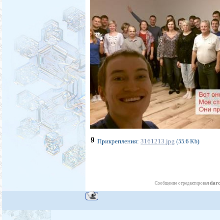
Прикрепления:
3161213.jpg
(55.6 Kb)
darc
Сообщение отредактировал