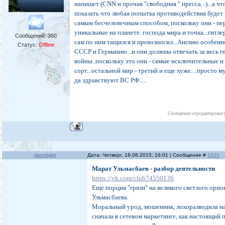
напишет (CNN и прочая "свободная " пресса...)...а ч
показать что любая попытка противодействия будет
самым бесчеловечным способом, поскольку они - пе
уникальные на планете. господа мира и точка...гитлер
Сообщений:
360
сам по ним тащился и превозносил...Англию особенно
Статус:
Offline
СССР и Германию...и они должны отвечать за весь г
войны..поскольку это они - самые исключительные 
сорт...остальной мир - третий и еще хуже....просто м
да здравствуют ВС РФ.....
Сообщение отредактировал
darclight
Дата: Четверг, 18.06.2015, 16:01 | Сообщение #
1426
Марат Ульмасбаев - разбор деятельности
https://vk.com/club74550136
Еще порция "грязи" на великого светлого ори
Ульмасбаева.
Моральный урод, мошенник, лохоразводила н
сначала в сетевом маркетинге, как настоящий 