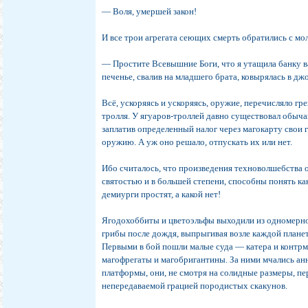
— Воля, умершей закон!
И все трои агрегата сеющих смерть обратились с мо
— Простите Всевышние Боги, что я утащила банку в
печенье, свалив на младшего брата, ковырялась в д
Всё, ускоряясь и ускоряясь, оружие, перечисляло гр
тролля. У ягуаров-троллей давно существовал обыча
заплатив определенный налог через магокарту свои
оружию. А уж оно решало, отпускать их или нет.
Ибо считалось, что произведения техноволшебства
святостью и в большей степени, способны понять ка
демиурги простят, а какой нет!
Ягодохоббиты и цветоэльфы выходили из одномерно
грибы после дождя, выпрыгивая возле каждой планет
Первыми в бой пошли малые суда — катера и контрм
магофрегаты и магобригантины. За ними мчались а
платформы, они, не смотря на солидные размеры, п
непередаваемой грацией породистых скакунов.