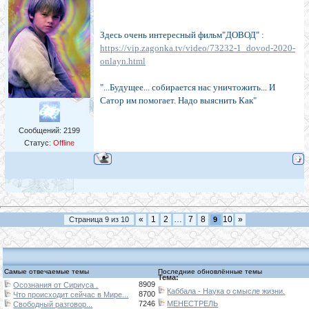
Здесь очень интересный фильм"ДОВОД" :
https://vip.zagonka.tv/video/73232-1_dovod-2020-
onlayn.html
"...Будущее... собирается нас уничтожить... И
Сатор им помогает. Надо выяснить Как"
Сообщений:
2199
Статус:
Offline
«
1
2
…
7
8
10
»
Страница
9
из
10
9
Самые отвечаемые темы
Последние обновлённые темы
Тема:
8909
Осознания от Сириуса .
Каббала - Наука о смысле жизни.
8700
Что происходит сейчас в Мире...
7246
МЕНЕСТРЕЛЬ
Свободный разговор...