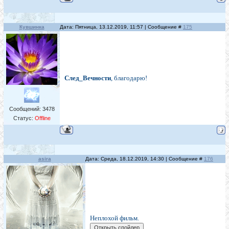
Кувшинка
Дата: Пятница, 13.12.2019, 11:57 | Сообщение #
175
След_Вечности
, благодарю!
Сообщений:
3478
Статус:
Offline
asira
Дата: Среда, 18.12.2019, 14:30 | Сообщение #
176
Неплохой фильм.