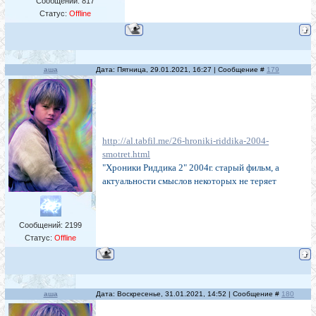
Сообщений:
817
Статус:
Offline
аша
Дата: Пятница, 29.01.2021, 16:27 | Сообщение #
179
http://al.tabfil.me/26-hroniki-riddika-2004-
smotret.html
"Хроники Риддика 2" 2004г. старый фильм, а
актуальности смыслов некоторых не теряет
Сообщений:
2199
Статус:
Offline
аша
Дата: Воскресенье, 31.01.2021, 14:52 | Сообщение #
180