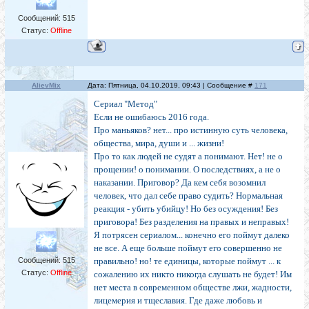
Сообщений:
515
Статус:
Offline
AlievMix
Дата: Пятница, 04.10.2019, 09:43 | Сообщение #
171
Сериал "Метод"
Если не ошибаюсь 2016 года.
Про маньяков? нет... про истинную суть человека,
общества, мира, души и ... жизни!
Про то как людей не судят а понимают. Нет! не о
прощении! о понимании. О последствиях, а не о
наказании. Приговор? Да кем себя возомнил
человек, что дал себе право судить? Нормальная
реакция - убить убийцу! Но без осуждения! Без
приговора! Без разделения на правых и неправых!
Я потрясен сериалом... конечно его поймут далеко
не все. А еще больше поймут его совершенно не
Сообщений:
515
правильно! но! те единицы, которые поймут ... к
Статус:
Offline
сожалению их никто никогда слушать не будет! Им
нет места в современном обществе лжи, жадности,
лицемерия и тщеславия. Где даже любовь и