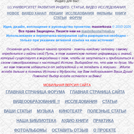
Индиго для Вас!
(с) УНИВЕРСИТЕТ РАЗВИТИЯ ИНДИГО. СТАТЬИ, ВИДЕО ИССЛЕДОВАНИЯ.
НОВОЕ
ВИДЕО КАНАЛ
ЛЕКЦИИ
ИССЛЕДОВАНИЯ
ФИЛЬМЫ
КНИГИ
СТАТЬИ
ФОРУМ
Идея, дизайн, воплощение и руководство проектом:
masterkosta
© 2010-2026
Все права Защищены. Пишите нам на
masterkosta@mail.ru
Использование и перепечатка материалов сайта разрешается свободно -
только при указании активной ссылки на наш источник!
Основная цель создания нашего проекта - помочь каждому человеку самому
определится и найти свой Путь, в том гигантском потоке информации и знаний,
который существует в мироздании с тем, чтобы не запутаться и приблизиться в
своем самообразовании к настоящей Истине. Выбирайте то, что вам по душе. Мы
же вам поможем избавиться от заблуждений и не попадать в ловушки... Идите
всегда дальше в познании Истины и Мудрости, как Вам подсказывает Ваша Душа!
Помните! Выбор всегда остается за Вами!
МОБИЛЬНАЯ ВЕРСИЯ САЙТА
ГЛАВНАЯ СТРАНИЦА ФОРУМА
ГЛАВНАЯ СТРАНИЦА САЙТА
ВИДЕООБРАЗОВАНИЕ !!
ИССЛЕДОВАНИЯ
СТАТЬИ
ВАШИ СТАТЬИ
МУЗЫКА
КИНОТЕАТР
ПОЛЕЗНЫЕ СТАТЬИ
НАША БИБЛИОТЕКА
АУДИО КНИГИ
ПРАКТИКА
ФОТОАЛЬБОМЫ
ОСТАВИТЬ ОТЗЫВ
О ПРОЕКТЕ