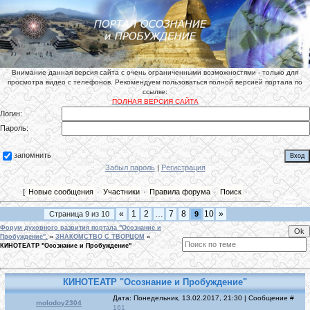
Внимание данная версия сайта с очень ограниченными возможностями - только для
просмотра видео с телефонов. Рекомендуем пользоваться полной версией портала по
ссылке:
ПОЛНАЯ ВЕРСИЯ САЙТА
Логин:
Пароль:
запомнить
Забыл пароль
|
Регистрация
[
Новые сообщения
·
Участники
·
Правила форума
·
Поиск
·
«
1
2
…
7
8
10
»
Страница
9
из
10
9
Форум духовного развития портала "Осознание и
Пробуждение".
»
ЗНАКОМСТВО С ТВОРЦОМ
»
КИНОТЕАТР "Осознание и Пробуждение"
КИНОТЕАТР "Осознание и Пробуждение"
Дата: Понедельник, 13.02.2017, 21:30 | Сообщение #
molodoy2304
161