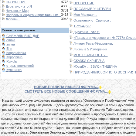
4778
ПРОЗРЕНИЕ
ПРОЗРЕНИЕ
4380
Дуратино - это Я
ПОСЛАНИЕ УЧИТЕЛЕЙ
3731
Человек и Мир
3418
Моя Мелодия...
Вопросы к Индиго и Кристальным...
3048
Любовь...
Осознания от Сириуса .
ТРУБАДУР
Самые разговорчивые
Дуратино - это Я
СНЕЖЭЛЬ-БИО-ДАР
«Парамагинумерология № 7777» Символ
спика
Личная Тема Фёдоровны.
эмма
Enn
Жизнь в 5 Измерении
bognatalenka
МОЯ РЕАЛЬНОСТЬ...
Курортина
СКАЗКИ СКРИПАЧА
Rukola
страж_вселенной
МУзыКА ....ЗВУК и ТИШИНА
Кувшинка
ПРИРОДА ИЛЛЮЗОРНОГО ВОСПРИЯТИ
НОВЫЕ ПРАВИЛА НАШЕГО ФОРУМА...
СМОТРЕТЬ ВСЕ НОВЫЕ СООБЩЕНИЯ ФОРУМА...
Наш лучший форум духовного развития от проекта "Осознание и Пробуждение" уже
для многих стал, родным домом. Здесь круглосуточное общение на темы духовного
роста и развития в нашем чате и на страницах форума. Познание Тайн мироздания.
Есть ли смысл жизни? И в чем он? Что такое осознание и пробуждение? Влияет ли
питание сыроедение вегетарианство на духовный рост? Куда отправляется человек и
где его душа после смерти? Что такое дольмены пирамиды мегалиты древних и круги
на полях? И много многое другое... Здесь на нашем форуме вы найдете ответы на эти
и другие вопросы. Уникальные Знания духовная Практика и живое общение с людьми