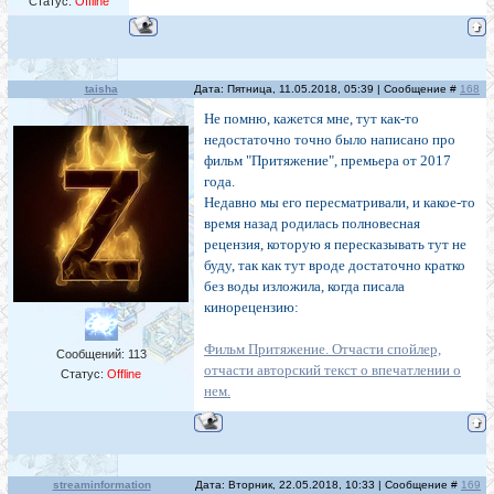
Статус:
Offline
taisha
Дата: Пятница, 11.05.2018, 05:39 | Сообщение #
168
Не помню, кажется мне, тут как-то
недостаточно точно было написано про
фильм "Притяжение", премьера от 2017
года.
Недавно мы его пересматривали, и какое-то
время назад родилась полновесная
рецензия, которую я пересказывать тут не
буду, так как тут вроде достаточно кратко
без воды изложила, когда писала
кинорецензию:
Фильм Притяжение. Отчасти спойлер,
Сообщений:
113
отчасти авторский текст о впечатлении о
Статус:
Offline
нем.
streaminformation
Дата: Вторник, 22.05.2018, 10:33 | Сообщение #
169