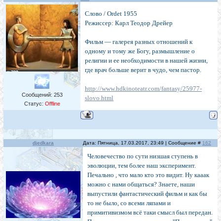
Слово / Ordet 1955
Режиссер: Карл Теодор Дрейер
Фильм — галерея разных отношений к
одному и тому же Богу, размышление о
религии и ее необходимости в нашей жизни,
где врач больше верит в чудо, чем пастор.
http://www.hdkinoteatr.com/fantasy/25977-
Сообщений:
253
slovo.html
Статус:
Offline
djedkara
Дата: Пятница, 17.03.2017, 23:49 | Сообщение #
162
Человечество по сути низшая ступень в
эволюции, тем более наш эксперимент.
Печально , что мало кто это видит. Ну кааак
можно с нами общаться? Знаете, наши
выпустили фантастический фильм и как бы
то не было, со всеми ляпами и
примитивизмом всё таки смысл был передан.