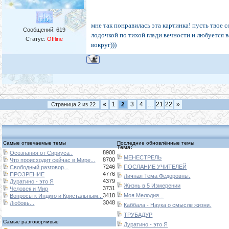
мне так понравилась эта картинка! пусть твое 
Сообщений:
619
лодочкой по тихой глади вечности и любуется 
Статус:
Offline
вокруг)))
«
1
3
4
…
21
22
»
Страница
2
из
22
2
Самые отвечаемые темы
Последние обновлённые темы
Тема:
8908
Осознания от Сириуса .
МЕНЕСТРЕЛЬ
8700
Что происходит сейчас в Мире...
7246
ПОСЛАНИЕ УЧИТЕЛЕЙ
Свободный разговор...
4776
ПРОЗРЕНИЕ
Личная Тема Фёдоровны.
4379
Дуратино - это Я
Жизнь в 5 Измерении
3731
Человек и Мир
3418
Моя Мелодия...
Вопросы к Индиго и Кристальным...
3048
Любовь...
Каббала - Наука о смысле жизни.
ТРУБАДУР
Самые разговорчивые
Дуратино - это Я