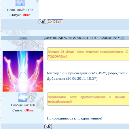
Сообщений:
1170
Статус:
Offline
Taurus
Дата: Понедельник, 20.06.2011, 18:57 | Сообщение #
29
Завтра 21 Июня - день летнего солнцестояния...
ГОДОМ Вас!
Благодарю и присоединяюсь!У-РА!!!Добро,свет и
Добавлено
(20.06.2011, 18:57)
---------------------------------------------
Поздравляю всех профессионалов с нашим п
медработника!!!
Сообщений:
166
Статус:
Offline
Присоединяюсь к поздравлениям!