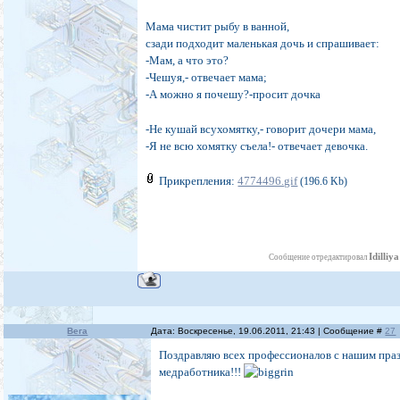
Мама чистит рыбу в ванной,
сзади подходит маленькая дочь и спрашивает:
-Мам, а что это?
-Чешуя,- отвечает мама;
-А можно я почешу?-просит дочка
-Не кушай всухомятку,- говорит дочери мама,
-Я не всю хомятку съела!- отвечает девочка.
Прикрепления:
4774496.gif
(196.6 Kb)
Idilliya
Сообщение отредактировал
Вега
Дата: Воскресенье, 19.06.2011, 21:43 | Сообщение #
27
Поздравляю всех профессионалов с нашим пра
медработника!!!