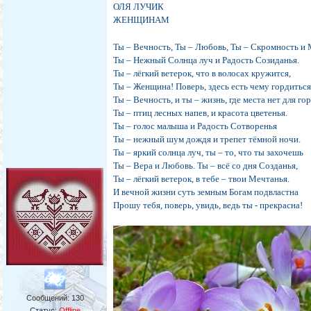
ОЛЯ ЛУЧИК
ЖЕНЩИНАМ
Ты – Вечность, Ты – Любовь, Ты – Скромность и 
Ты – Нежный Солнца луч и Радость Созиданья.
Ты – лёгкий ветерок, что в волосах кружится,
Ты – Женщина! Поверь, здесь есть чему гордиться
Ты – Вечность, и ты – жизнь, где места нет для гор
Ты – птиц лесных напев, и красота цветенья.
Ты – голос малыша и Радость Сотворенья
Ты – нежный шум дождя и трепет тёмной ночи.
Ты – яркий солнца луч, ты – то, что ты захочешь
Ты – Вера и Любовь. Ты – всё со дня Созданья,
Ты – лёгкий ветерок, в тебе – твои Мечтанья.
И вечной жизни суть земным Богам подвластна
Прошу тебя, поверь, увидь, ведь ты - прекрасна!
Сообщений:
130
Статус:
Offline