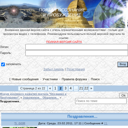
Внимание данная версия сайта с очень ограниченными возможностями - только для
просмотра видео с телефонов. Рекомендуем пользоваться полной версией портала по
ссылке:
ПОЛНАЯ ВЕРСИЯ САЙТА
Логин:
Пароль:
запомнить
Забыл пароль
|
Регистрация
[
Новые сообщения
·
Участники
·
Правила форума
·
Поиск
·
«
1
3
4
…
21
22
»
Страница
2
из
22
2
Форум духовного развития портала "Осознание и
Пробуждение".
»
Знакомимся... Общаемся...
»
Поздравления...
Поздравления...
Ti_GOR
Дата: Среда, 23.02.2011, 17:11 | Сообщение #
21