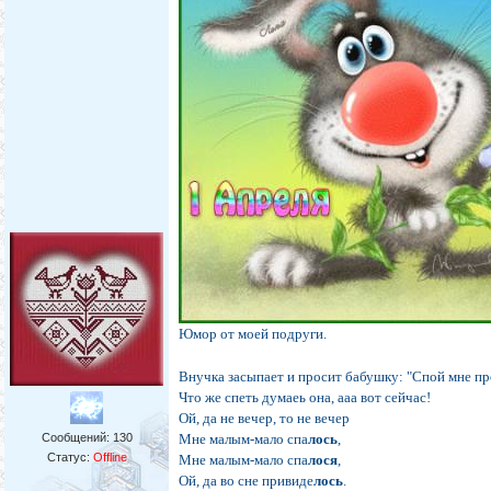
Юмор от моей подруги.
Внучка засыпает и просит бабушку: "Спой мне пр
Что же спеть думаеь она, ааа вот сейчас!
Ой, да не вечер, то не вечер
Сообщений:
130
Мне малым-мало спа
лось
,
Статус:
Offline
Мне малым-мало спа
лося
,
Ой, да во сне привиде
лось
.