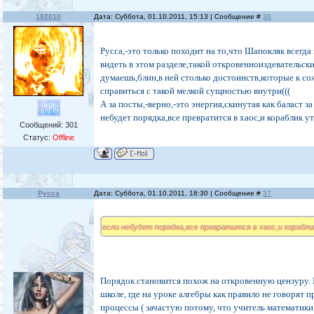
102010
Дата: Суббота, 01.10.2011, 15:13 | Сообщение #
36
Русса,-это только походит на то,что Шапокляк всегда
видеть в этом разделе,такой откровенноиздевательск
думаешь,блин,в ней столько достоинств,которые к с
справиться с такой мелкой сущностью внутри(((
А за посты,-верно,-это энергия,скинутая как баласт за
небудет порядка,все превратится в хаос,и кораблик уто
Сообщений:
301
Статус:
Offline
Русса
Дата: Суббота, 01.10.2011, 18:30 | Сообщение #
37
если небудет порядка,все превратится в хаос,и корабли
Порядок становится похож на откровенную цензуру. 
школе, где на уроке алгебры как правило не говорят 
процессы ( зачастую потому, что учитель математики 