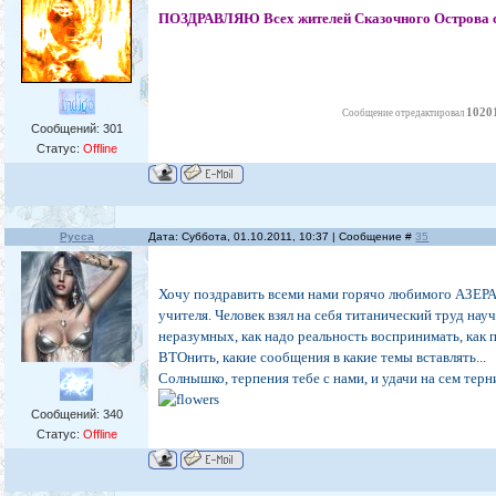
ПОЗДРАВЛЯЮ Всех жителей Сказочного Острова 
1020
Сообщение отредактировал
Сообщений:
301
Статус:
Offline
Русса
Дата: Суббота, 01.10.2011, 10:37 | Сообщение #
35
Хочу поздравить всеми нами горячо любимого АЗЕР
учителя. Человек взял на себя титанический труд науч
неразумных, как надо реальность воспринимать, как 
ВТОнить, какие сообщения в какие темы вставлять...
Солнышко, терпения тебе с нами, и удачи на сем тер
Сообщений:
340
Статус:
Offline