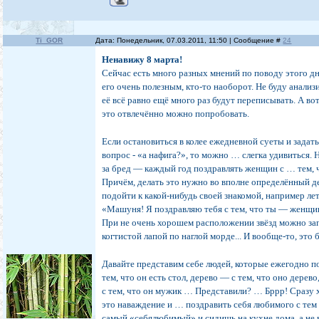
Ti_GOR
Дата: Понедельник, 07.03.2011, 11:50 | Сообщение #
24
Ненавижу 8 марта!
Сейчас есть много разных мнений по поводу этого дн
его очень полезным, кто-то наоборот. Не буду анали
её всё равно ещё много раз будут переписывать. А во
это отвлечённо можно попробовать.
Если остановиться в колее ежедневной суеты и зада
вопрос - «а нафига?», то можно … слегка удивиться. Н
за бред — каждый год поздравлять женщин с … тем,
Причём, делать это нужно во вполне определённый д
подойти к какой-нибудь своей знакомой, например лет
«Машуня! Я поздравляю тебя с тем, что ты — женщ
При не очень хорошем расположении звёзд можно за
когтистой лапой по наглой морде... И вообще-то, это
Давайте представим себе людей, которые ежегодно п
тем, что он есть стол, дерево — с тем, что оно дерев
с тем, что он мужик … Представили? … Бррр! Сразу 
это наваждение и … поздравить себя любимого с тем 
самый «себялюбимый» и сидишь на кухне дома, а не 