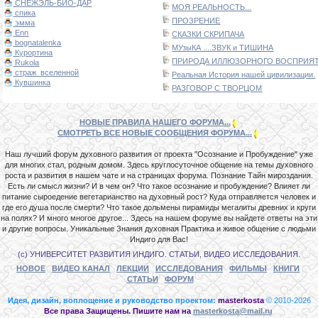
СНЕЖЭЛЬ-БИО-ДАР
МОЯ РЕАЛЬНОСТЬ...
спика
ПРОЗРЕНИЕ
эмма
Enn
СКАЗКИ СКРИПАЧА
bognatalenka
МУзыКА ....ЗВУК и ТИШИНА
Курортина
ПРИРОДА ИЛЛЮЗОРНОГО ВОСПРИЯТИ
Rukola
страж_вселенной
Реальная История нашей цивилизации.
Кувшинка
РАЗГОВОР С ТВОРЦОМ
НОВЫЕ ПРАВИЛА НАШЕГО ФОРУМА...
СМОТРЕТЬ ВСЕ НОВЫЕ СООБЩЕНИЯ ФОРУМА...
Наш лучший форум духовного развития от проекта "Осознание и Пробуждение" уже
для многих стал, родным домом. Здесь круглосуточное общение на темы духовного
роста и развития в нашем чате и на страницах форума. Познание Тайн мироздания.
Есть ли смысл жизни? И в чем он? Что такое осознание и пробуждение? Влияет ли
питание сыроедение вегетарианство на духовный рост? Куда отправляется человек и
где его душа после смерти? Что такое дольмены пирамиды мегалиты древних и круги
на полях? И много многое другое... Здесь на нашем форуме вы найдете ответы на эти
и другие вопросы. Уникальные Знания духовная Практика и живое общение с людьми
Индиго для Вас!
(с) УНИВЕРСИТЕТ РАЗВИТИЯ ИНДИГО. СТАТЬИ, ВИДЕО ИССЛЕДОВАНИЯ.
НОВОЕ
ВИДЕО КАНАЛ
ЛЕКЦИИ
ИССЛЕДОВАНИЯ
ФИЛЬМЫ
КНИГИ
СТАТЬИ
ФОРУМ
Идея, дизайн, воплощение и руководство проектом:
masterkosta
© 2010-2026
Все права Защищены. Пишите нам на
masterkosta@mail.ru