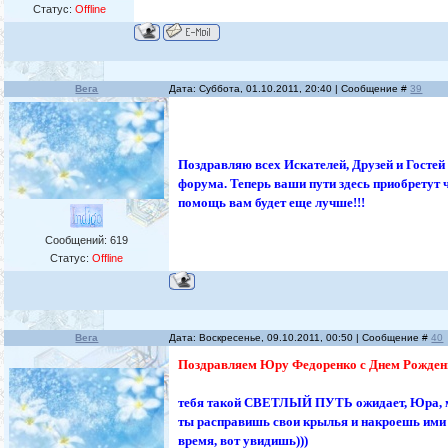
Статус:
Offline
Вега
Дата: Суббота, 01.10.2011, 20:40 | Сообщение #
39
Поздравляю всех Искателей, Друзей и Гостей
форума. Теперь ваши пути здесь приобретут ч
помощь вам будет еще лучше!!!
Сообщений:
619
Статус:
Offline
Вега
Дата: Воскресенье, 09.10.2011, 00:50 | Сообщение #
40
Поздравляем Юру Федоренко с Днем Рождени
тебя такой СВЕТЛЫЙ ПУТЬ ожидает, Юра, м
ты расправишь свои крылья и накроешь ими в
время, вот увидишь)))