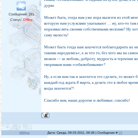
дурке.
Сообщений:
281
Может быть, тогда нам уже пора вылезти из этой мен
Статус:
Offline
которую нам услужливо укатывают … ну, кто-то там 
поразмыслить своими собственными мозгами? Ну хоть
саму малость!
Может быть тогда нам захочется поблагодарить их не 
такими народились», а за что то, без чего мы на само
можем — за любовь, доброту, мудрость и терпение ко
творимым нами «себялюбимыми»?
Ну, а если нам так и захочется это сделать, то может 
каждый год ждать 8 марта, а делать это в любое время
когда захочется?!
Спасибо вам, наши дорогие и любимые, спасибо!
Idilliya
Дата: Среда, 09.03.2011, 06:36 | Сообщение #
25