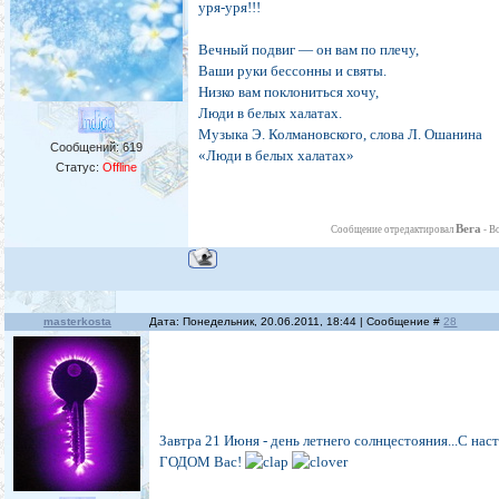
уря-уря!!!
Вечный подвиг — он вам по плечу,
Ваши руки бессонны и святы.
Низко вам поклониться хочу,
Люди в белых халатах.
Музыка Э. Колмановского, слова Л. Ошанина
Сообщений:
619
«Люди в белых халатах»
Статус:
Offline
Вега
Сообщение отредактировал
-
Во
masterkosta
Дата: Понедельник, 20.06.2011, 18:44 | Сообщение #
28
Завтра 21 Июня - день летнего солнцестояния...С н
ГОДОМ Вас!