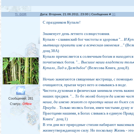
Ti_GOR
Дата: Вторник, 21.06.2011, 23:00 | Сообщение #
30
С праздником Купало!
Знаменует день летнего солнцестояния.
Купало - славянский бог чистоты и здоровья "...
И Куп
мытнищи правити име а всяческая омовения ...
" (Вел
дощ.38А)
Купало причисляется к солнечным богам и находится 
почитаемых богов. "..
. Высшие наши владетели тольк
Купало, Лад и Даждьбог
" (Велесова Книга, дощ.8).
Ночью зажигаются священные кострища, с помощью
очищаются, прыгая через него и омываясь в воде.
Чистота духовная и физическая занимала очень важно
наших предков. "...
То бо моляй богоум да имемо чист
Сообщений:
281
наша, да имемо живот со праотци наша во бъзех сл
Статус:
Offline
Прауда. .
Только молясь богам, имея чистыми душу и 
Праотцами нашими, в Богах сливаясь в единую Правду
Книга". дощ.1)
В эти дни все природные стихии набирают максима
жизнеутверждающую силу. Но поскольку Жизнь - это