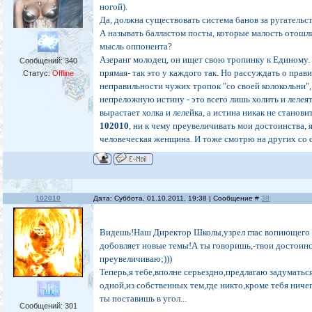
ногой).
Да, должна существовать система банов за ругательств
А называть балластом посты, которые малость отошл
мысль оппонента?
Азеранг молодец, он ищет свою тропинку к Единому. 
Сообщений:
340
прямая- так это у каждого так. Но рассуждать о прав
Статус:
Offline
неправильности чужих тропок "со своей колокольни",
непреложную истину - это всего лишь холить и лелеят
вырастает холка и лелейка, а истина никак не станови
102010
, ни к чему преувеличивать мои достоинства, 
человеческая женщина. И тоже смотрю на других со 
102010
Дата: Суббота, 01.10.2011, 19:38 | Сообщение #
38
Видешь!Наш Директор Школы,узрел глас вопиющего в
добовляет новые темы!А ты говоришь,-твои достоин
преувеличиваю;)))
Теперь,я тебе,вполне серьездно,предлагаю задуматьс
одной,из собственных тем,где никто,кроме тебя ничег
ты поставишь в угол...
Сообщений:
301