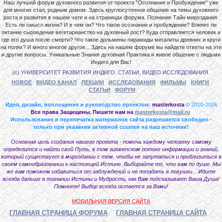
Наш лучший форум духовного развития от проекта "Осознание и Пробуждение" уже
для многих стал, родным домом. Здесь круглосуточное общение на темы духовного
роста и развития в нашем чате и на страницах форума. Познание Тайн мироздания.
Есть ли смысл жизни? И в чем он? Что такое осознание и пробуждение? Влияет ли
питание сыроедение вегетарианство на духовный рост? Куда отправляется человек и
где его душа после смерти? Что такое дольмены пирамиды мегалиты древних и круги
на полях? И много многое другое... Здесь на нашем форуме вы найдете ответы на эти
и другие вопросы. Уникальные Знания духовная Практика и живое общение с людьми
Индиго для Вас!
(с) УНИВЕРСИТЕТ РАЗВИТИЯ ИНДИГО. СТАТЬИ, ВИДЕО ИССЛЕДОВАНИЯ.
НОВОЕ
ВИДЕО КАНАЛ
ЛЕКЦИИ
ИССЛЕДОВАНИЯ
ФИЛЬМЫ
КНИГИ
СТАТЬИ
ФОРУМ
Идея, дизайн, воплощение и руководство проектом:
masterkosta
© 2010-2026
Все права Защищены. Пишите нам на
masterkosta@mail.ru
Использование и перепечатка материалов сайта разрешается свободно -
только при указании активной ссылки на наш источник!
Основная цель создания нашего проекта - помочь каждому человеку самому
определится и найти свой Путь, в том гигантском потоке информации и знаний,
который существует в мироздании с тем, чтобы не запутаться и приблизиться в
своем самообразовании к настоящей Истине. Выбирайте то, что вам по душе. Мы
же вам поможем избавиться от заблуждений и не попадать в ловушки... Идите
всегда дальше в познании Истины и Мудрости, как Вам подсказывает Ваша Душа!
Помните! Выбор всегда остается за Вами!
МОБИЛЬНАЯ ВЕРСИЯ САЙТА
ГЛАВНАЯ СТРАНИЦА ФОРУМА
ГЛАВНАЯ СТРАНИЦА САЙТА