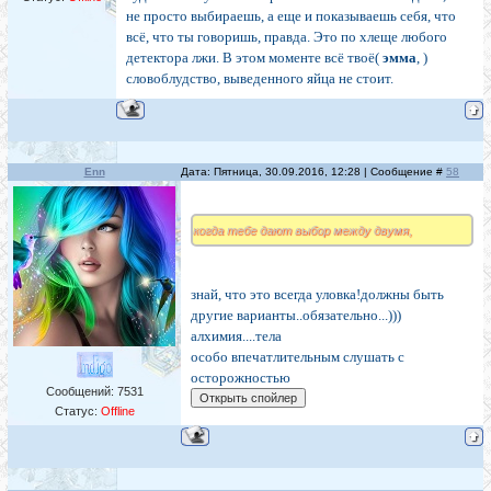
не просто выбираешь, а еще и показываешь себя, что
всё, что ты говоришь, правда. Это по хлеще любого
детектора лжи. В этом моменте всё твоё(
эмма
, )
словоблудство, выведенного яйца не стоит.
Enn
Дата: Пятница, 30.09.2016, 12:28 | Сообщение #
58
когда тебе дают выбор между двумя,
знай, что это всегда уловка!должны быть
другие варианты..обязательно...)))
алхимия....тела
особо впечатлительным слушать с
осторожностью
Сообщений:
7531
Статус:
Offline