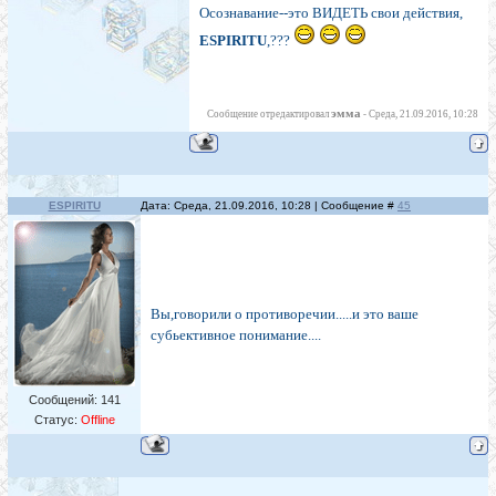
Осознавание--это ВИДЕТЬ свои действия,
ESPIRITU
,???
эмма
Сообщение отредактировал
-
Среда, 21.09.2016, 10:28
ESPIRITU
Дата: Среда, 21.09.2016, 10:28 | Сообщение #
45
Вы,говорили о противоречии.....и это ваше
субьективное понимание....
Сообщений:
141
Статус:
Offline