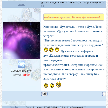
Дата: Понедельник, 26.09.2016, 17:22 | Сообщение #
эмма
54
когда меня спросили. Ты кто, дух или тело?
Кончно же--Дух в теле. и тело в Духе. Тело
истлевает-Дух улетает. И закон сохранения
энергии--
*Ничто не исчезает бесследно,а переходит
из одного вида материи- энергии в другой.*
.Дух и без тела и формы-
дух..Кахдая клетка тела одухотворена и
имет заряды--
пртоны,электроны,нейтроны и орбиты,..как
и вся вселенная ---фрактальное построение и
Сообщений:
8494
по подобию...КАк вверху---так внизу.Как
Статус:
Offline
внизу,так вверху.
Прайм
Дата: Вторник, 27.09.2016, 16:13 | Сообщение #
55