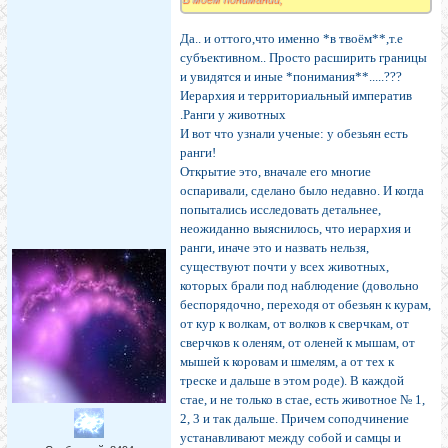
Да.. и оттого,что именно *в твоём**,т.е
субъективном.. Просто расширить границы
и увидятся и иные *понимания**.....???
Иерархия и территориальный императив
.Ранги у животных
И вот что узнали ученые: у обезьян есть
ранги!
Открытие это, вначале его многие
оспаривали, сделано было недавно. И когда
попытались исследовать детальнее,
неожиданно выяснилось, что иерархия и
ранги, иначе это и назвать нельзя,
существуют почти у всех животных,
которых брали под наблюдение (довольно
беспорядочно, переходя от обезьян к курам,
от кур к волкам, от волков к сверчкам, от
сверчков к оленям, от оленей к мышам, от
мышей к коровам и шмелям, а от тех к
треске и дальше в этом роде). В каждой
стае, и не только в стае, есть животное № 1,
2, 3 и так дальше. Причем соподчинение
устанавливают между собой и самцы и