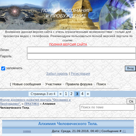
Внимание данная версия сайта с очень ограниченными возможностями - только для
просмотра видео с телефонов. Рекомендуем пользоваться полной версией портала по
ссылке:
ПОЛНАЯ ВЕРСИЯ САЙТА
Логин:
Пароль:
запомнить
Забыл пароль
|
Регистрация
[
Новые сообщения
·
Участники
·
Правила форума
·
Поиск
·
«
1
2
4
»
Страница
3
из
4
3
Форум духовного развития портала "Осознание и
Пробуждение".
»
ПРАКТИКА
»
Алхимия
Человеческого Тела.
Алхимия Человеческого Тела.
эмма
Дата: Среда, 21.09.2016, 06:40 | Сообщение #
41