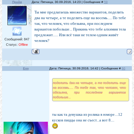
Прайм
Дата: Пятница, 30.09.2016, 14:23 | Сообщение #
59
Ты мне предлагаешь множество вариантов, поделить
два на четыре, а те поделить еще на восемь..... По тебе
так, что человек, что обезьяна, при последнем
вариантов побольше... Прикинь что тебе алхимия тела
предложит...... Или всё таки не телом одним живёт
Сообщений:
847
человек?
Статус:
Offline
Enn
Дата: Пятница, 30.09.2016, 14:42 | Сообщение #
60
поделить два на четыре, а те поделить еще
на восемь..... По тебе так, что человек, что
обезьяна, при последнем вариантов
побольше...
ты как та девушка из ролика в юморе....12
кусков пиццы она не съест...а вот 8....