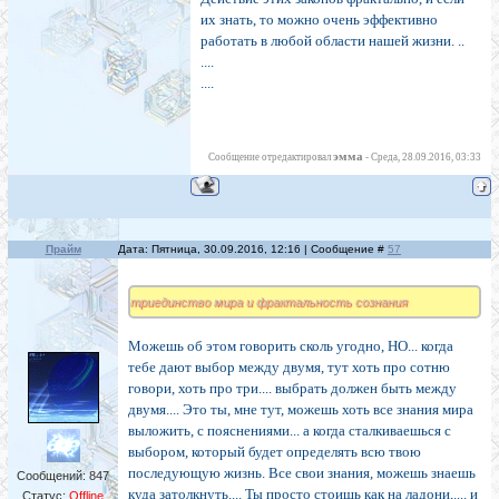
их знать, то можно очень эффективно
работать в любой области нашей жизни. ..
....
....
эмма
Сообщение отредактировал
-
Среда, 28.09.2016, 03:33
Прайм
Дата: Пятница, 30.09.2016, 12:16 | Сообщение #
57
триединство мира и фрактальность сознания
Можешь об этом говорить сколь угодно, НО... когда
тебе дают выбор между двумя, тут хоть про сотню
говори, хоть про три.... выбрать должен быть между
двумя.... Это ты, мне тут, можешь хоть все знания мира
выложить, с пояснениями... а когда сталкиваешься с
выбором, который будет определять всю твою
последующую жизнь. Все свои знания, можешь знаешь
Сообщений:
847
куда затолкнуть.... Ты просто стоишь как на ладони,.... и
Статус:
Offline