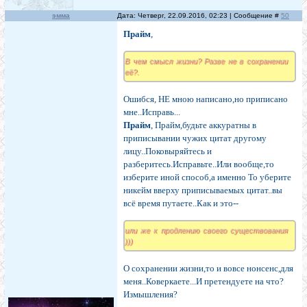
эмма
Дата: Четверг, 22.09.2016, 02:23 | Сообщение #
50
Прайм
,
В чем смысл жизни? Разве не в сохранении
её?.
Ошибся, НЕ мною написано,но приписано
мне..Исправь...
Прайм
, Прайм,будьте аккуратны в
приписывании чужих цитат другому
лицу..Поковыряйтесь и
разберитесь.Исправьте..Или вообще,то
изберите иной способ,а именно То уберите
никейм вверху приписываемых цитат..вы
всё время путаете..Как и это--
или же к продлению своего существования
)))
О сохранении жизни,то и вовсе нонсенс,для
меня..Коверкаете...И претендуете на что?
Измышления?