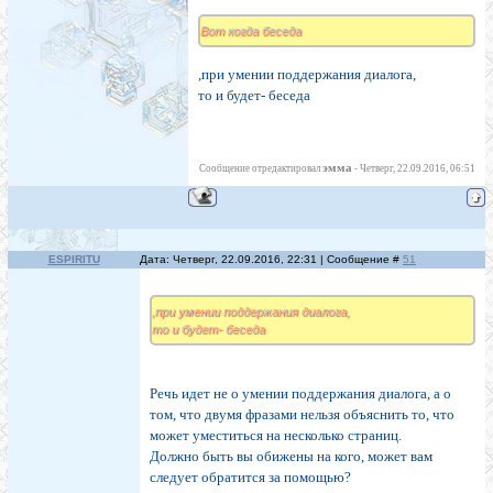
Вот когда беседа
,при умении поддержания диалога,
то и будет- беседа
эмма
Сообщение отредактировал
-
Четверг, 22.09.2016, 06:51
ESPIRITU
Дата: Четверг, 22.09.2016, 22:31 | Сообщение #
51
,при умении поддержания диалога,
то и будет- беседа
Речь идет не о умении поддержания диалога, а о
том, что двумя фразами нельзя объяснить то, что
может уместиться на несколько страниц.
Должно быть вы обижены на кого, может вам
следует обратится за помощью?