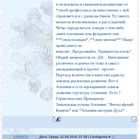
и пользоваться уважением,независимо от
*своей профессии,если качественно с ней
справляется и с удовольствием..Тут много
нюансов всевозможных и рассуждений..
Чётко определяться ,говоря о чём-либо
,имея основание или фундамент или
***свои позиции*, **свои мнения**? Ваше
право,никто не
неволит...Продолжайте..Уравнитель,чтоль?
Общий знаменатель,то -ДА.... Наполнение
различное и ценности тоже и смысл
закладываемый и прочее...прочее..
Переход количества в качество,один из
законов диалектики развития. Вот и
Алхимия и есть взращивание алмаза
,изменяя структуру сознания...Есть 7
Герметических Принципов-
Законов,как основа Алхимии. "Философский
Камень* или *Алхимия материи Духа*...
ESPIRITU
Дата: Среда, 21.09.2016, 07:38 | Сообщение #
42