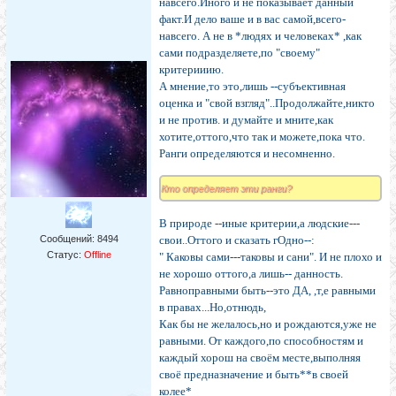
навсего.Иного и не показывает данный
факт.И дело ваше и в вас самой,всего-
навсего. А не в *людях и человеках* ,как
сами подразделяете,по "своему"
критерииию.
А мнение,то это,лишь --субъективная
оценка и "свой взгляд"..Продолжайте,никто
и не против. и думайте и мните,как
хотите,оттого,что так и можете,пока что.
Ранги определяются и несомненно.
Кто определяет эти ранги?
В природе --иные критерии,а людские---
Сообщений:
8494
свои..Оттого и сказать гОдно--:
Статус:
Offline
" Каковы сами---таковы и сани". И не плохо и
не хорошо оттого,а лишь-- данность.
Равноправными быть--это ДА, ,т,е равными
в правах...Но,отнюдь,
Как бы не желалось,но и рождаются,уже не
равными. От каждого,по способностям и
каждый хорош на своём месте,выполняя
своё предназначение и быть**в своей
колее*