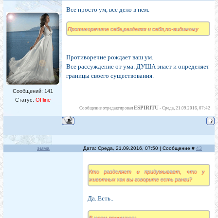
Все просто ум, все дело в нем.
Противоречите себе,разделяя и себя,по-видимому
Противоречие рождает ваш ум.
Все рассуждение от ума. ДУША знает и определяет
границы своего существования.
Сообщений:
141
Статус:
Offline
ESPIRITU
Сообщение отредактировал
-
Среда, 21.09.2016, 07:42
эмма
Дата: Среда, 21.09.2016, 07:50 | Сообщение #
43
Кто разделяет и придумывает, что у
животных как вы говорите есть ранги?
Да..Есть..
В моем понимании,