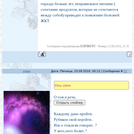
гораздо больше лет, неправильное питание (
сочетание продуктов, которые не сочетаются
между собой) приводит к появлению болезней
ЖКТ.
ESPIRITU
Сообщение отредактировал
-
Четверг, 22.09.2016, 22:35
эмма
Дата: Пятница, 23.09.2016, 00:12 | Сообщение #
52
Речь идет
О том и речь..
Каждому дано пройти..
Рубикон свой перейти..
Иль о том,всяк говорит...?
У кого,чего болит..?