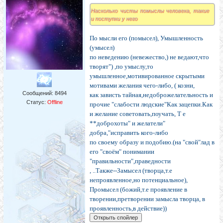
Насколько чисты помыслы человека, такие
и поступки у него
По мысли его (помысел), Умышленность
(умысел)
по неведению (невежество,) не ведают,что
творят") ,по умыслу,то
умышленное,мотивированное скрытыми
мотивами желания чего-либо, ( козни,
Сообщений:
8494
как зависть тайная,недоброжелательность и
Статус:
Offline
прочие "слабости людские"Как зацепки.Как
и желание советовать,поучать, Т е
**доброхоты" и желатели"
добра,"исправить кого-либо
по своему образу и подобию.(на "свой"лад в
его "своём" понимании
"правильности",праведности
, ..Также--Замысел (творца,т.е
непроявленное,но потенциальное),
Промысел (божий,т.е проявление в
творении,претворении замысла творца, в
проявленность,в действие))