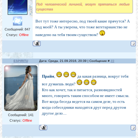
Под человеческой личиной, могут прятаться любые
существа
Вот тут тоже интересно, под твоей какие прячутся? А
под моей? А ты уверена, что тоже вегетарианство не
Сообщений:
847
наведено на тебя твоим существом?
Статус:
Offline
ESPIRITU
Дата: Среда, 21.09.2016, 20:39 | Сообщение #
49
Прайм
,
да какая разница, вокруг тебя
все думаешь люди?
Кто как хочет, так и питается, разновидностей
много, говорить таким способом не имеет смысла.
Вот когда беседа ведется на самом деле, то есть
когда собеседники находятся друг перед другом
другое дело....
Сообщений:
141
Статус:
Offline