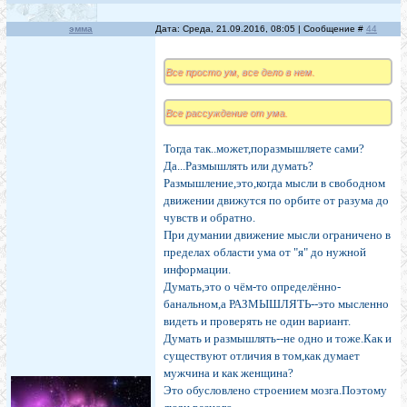
эмма
Дата: Среда, 21.09.2016, 08:05 | Сообщение #
44
Все просто ум, все дело в нем.
Все рассуждение от ума.
Тогда так..может,поразмышляете сами?
Да...Размышлять или думать?
Размышление,это,когда мысли в свободном
движении движутся по орбите от разума до
чувств и обратно.
При думании движение мысли ограничено в
пределах области ума от "я" до нужной
информации.
Думать,это о чём-то определённо-
банальном,а РАЗМЫШЛЯТЬ--это мысленно
видеть и проверять не один вариант.
Думать и размышлять--не одно и тоже.Как и
существуют отличия в том,как думает
мужчина и как женщина?
Это обусловлено строением мозга.Поэтому