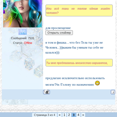
Или всё таки не телом одним живёт
человек?
для просвещение
Сообщений:
7531
в том и фишка....что без Тела ты уже не
Статус:
Offline
Человек...)))каким бы умным ты себе не
казался)))
Ты мне предлагаешь множество вариантов,
предлагаю исключительно использовать
мозги/Ум /Голову по назначению
«
1
2
4
»
Страница
3
из
4
3