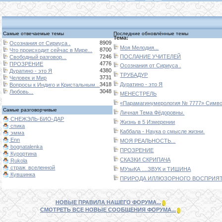
Самые отвечаемые темы
Последние обновлённые темы
Тема:
8909
Осознания от Сириуса .
Моя Мелодия...
8700
Что происходит сейчас в Мире...
7246
ПОСЛАНИЕ УЧИТЕЛЕЙ
Свободный разговор...
4776
ПРОЗРЕНИЕ
Осознания от Сириуса .
4380
Дуратино - это Я
ТРУБАДУР
3731
Человек и Мир
3418
Дуратино - это Я
Вопросы к Индиго и Кристальным...
3048
Любовь...
МЕНЕСТРЕЛЬ
«Парамагинумерология № 7777» Символ
Самые разговорчивые
Личная Тема Фёдоровны.
СНЕЖЭЛЬ-БИО-ДАР
Жизнь в 5 Измерении
спика
Каббала - Наука о смысле жизни.
эмма
Enn
МОЯ РЕАЛЬНОСТЬ...
bognatalenka
ПРОЗРЕНИЕ
Курортина
СКАЗКИ СКРИПАЧА
Rukola
страж_вселенной
МУзыКА ....ЗВУК и ТИШИНА
Кувшинка
ПРИРОДА ИЛЛЮЗОРНОГО ВОСПРИЯТИ
НОВЫЕ ПРАВИЛА НАШЕГО ФОРУМА...
СМОТРЕТЬ ВСЕ НОВЫЕ СООБЩЕНИЯ ФОРУМА...