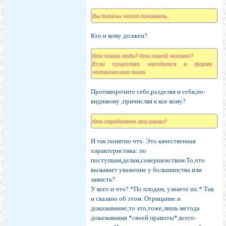
Вы должны четко понимать,
Кто и кому должен?
Кто такие люди? Кто такой человек?
Если существо находится в форме
человеческого тела
Противоречите себе,разделяя и себя,по-
видимому ,причисляя к кое кому?
Кто определяет эти ранги?
И так понятно что. Это качественная
характеристика: по
поступкам,делам,совершенствам.То,что
вызывает уважение у большинства или
зависть?
У кого и что? *По плодам, узнаете их.* Так
и сказано об этом. Отрицание и
доказывание,то это,тоже,лишь метода
доказывания *своей правоты*,всего-