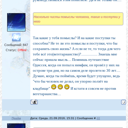
Насколько чисты помыслы человека, такие и поступки у
него
Так какие у тебя помыслы? И на какие поступки ты
способна? Не те ли это помыслы и поступки, что бы
Сообщений:
847
сохранить свою жизнь? А если не те, то тогда для чего
Статус:
Offline
тебе всё это(вегетарианство)?................... Знаешь мне
сейчас пришла мысль.... Помнишь путешествие
Одиссея, когда он попал к нимфам, он провёл у них на
острове три дня, но на самом деле пролетело 30 лет.....
Думаю, когда ты поймёшь, время будет упущено, ведь
"что бы человек не делал, он упорно ползёт на
кладбище"
И кстати я совсем не против
вегетарианства....
Прайм
Дата: Среда, 21.09.2016, 15:31 | Сообщение #
48