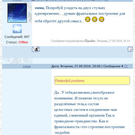
эмма
, Попробуй усидеть на двух стульях
одновременно.... думаю фрактальное построение для
тебя обретёт другой смысл...
Сообщений:
847
Прайм
Сообщение отредактировал
-
Вторник, 27.09.2016, 16:14
Статус:
Offline
эмма
Дата: Вторник, 27.09.2016, 20:00 | Сообщение #
56
Попробуй усидеть
Да...У тебя,возможно,своеобразное
понимание..И понятие тел,то не
разделённые тела,а состав
целостных систем в соединении--как
единый, слаженный организм Так и
триводном--триединство. Как и
фрактальность--это строение-построение
-подобие