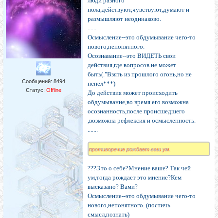
люди разного
пола,действуют,чувствуют,думают и
размышляют неодинаково.
......
Осмысление--это обдумывание чего-то
нового,непонятного.
Осознавание--это ВИДЕТЬ свои
действия,где вопросов не может
быть(."Взять из прошлого огонь,но не
Сообщений:
8494
пепел***)
Статус:
Offline
До действия может происходить
обдумывание,во время его возможна
осознанность,после происшедшего
,возможна рефлексия и осмысленность.
.......
противоречие рождает ваш ум.
???Это о себе?Мнение ваше? Так чей
ум,тогда рождает это мнение?Кем
высказано? Вами?
Осмысление--это обдумывание чего-то
нового,непонятного. (постичь
смысл,познать)