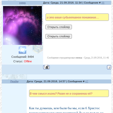
эмма
Дата: Среда, 21.09.2016, 11:34 | Сообщение #
46
.и это ваше субьективное понимание....
Сообщений:
8494
эмма
Сообщение отредактировал
-
Среда, 21.09.2016, 11:46
Статус:
Offline
Прайм
Дата: Среда, 21.09.2016, 14:57 | Сообщение #
47
В чем смысл жизни? Разве не в сохранении её?
Как ты думаешь, кем были бы мы, если б Христос
руководствовался этим понятием? Да и не только он.....