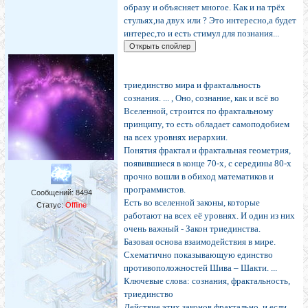
образу и объясняет многое. Как и на трёх
стульях,на двух или ? Это интересно,а будет
интерес,то и есть стимул для познания...
триединство мира и фрактальность
сознания. ... , Оно, сознание, как и всё во
Вселенной, строится по фрактальному
принципу, то есть обладает самоподобием
на всех уровнях иерархии.
Понятия фрактал и фрактальная геометрия,
появившиеся в конце 70-х, с середины 80-х
прочно вошли в обиход математиков и
программистов.
Сообщений:
8494
Есть во вселенной законы, которые
Статус:
Offline
работают на всех её уровнях. И один из них
очень важный - Закон триединства.
Базовая основа взаимодействия в мире.
Схематично показывающую единство
противоположностей Шива – Шакти. ...
Ключевые слова: сознания, фрактальность,
триединство
Действие этих законов фрактально, и если