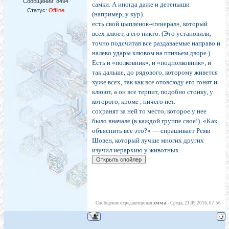
Сообщений:
8494
самки. А иногда даже и детеныши
Статус:
Offline
(например, у кур).
есть свой цыпленок-«генерал», который
всех клюет, а его никто. (Это установили,
точно подсчитав все раздаваемые направо и
налево удары клювом на птичьем дворе.)
Есть и «полковник», и «подполковник», и
так дальше, до рядового, которому живется
хуже всех, так как все отовсюду его гонят и
клюют, а он все терпит, подобно стоику, у
которого, кроме , ничего нет.
сохранят за ней то место, которое у нее
было вначале (в каждой группе свое!). «Как
объяснить все это?» — спрашивает Реми
Шовен, который лучше многих других
изучил иерархию у животных.
....
эмма
Сообщение отредактировал
-
Среда, 21.09.2016, 07:56