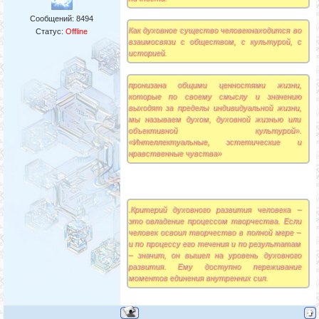
Сообщений:
8494
Как духовное существо человекнаходится во
Статус:
Offline
взаимосвязи с обществом, с культурой, с
историей.
пронизана общими ценностями жизни,
которые по своему смыслу и значению
выходят за пределы индивидуальной жизни,
мы называем духом, духовной жизнью или
объективной культурой».
«Интеллектуальные, эстетические и
нравственные чувства»
.Критерий духовного развития человека –
это овладение процессом творчества. Если
человек освоил творчество в полной мере –
и по процессу его течения и по результатам
– значит, он вышел на уровень духовного
развития. Ему доступно переживание
моментов единения внутренних сил.