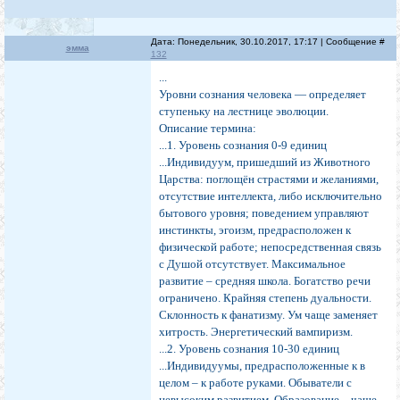
Дата: Понедельник, 30.10.2017, 17:17 | Сообщение #
эмма
132
...
Уровни сознания человека — определяет
ступеньку на лестнице эволюции.
Описание термина:
...1. Уровень сознания 0-9 единиц
...Индивидуум, пришедший из Животного
Царства: поглощён страстями и желаниями,
отсутствие интеллекта, либо исключительно
бытового уровня; поведением управляют
инстинкты, эгоизм, предрасположен к
физической работе; непосредственная связь
с Душой отсутствует. Максимальное
развитие – средняя школа. Богатство речи
ограничено. Крайняя степень дуальности.
Склонность к фанатизму. Ум чаще заменяет
хитрость. Энергетический вампиризм.
...2. Уровень сознания 10-30 единиц
...Индивидуумы, предрасположенные к в
целом – к работе руками. Обыватели с
невысоким развитием. Образование – чаще