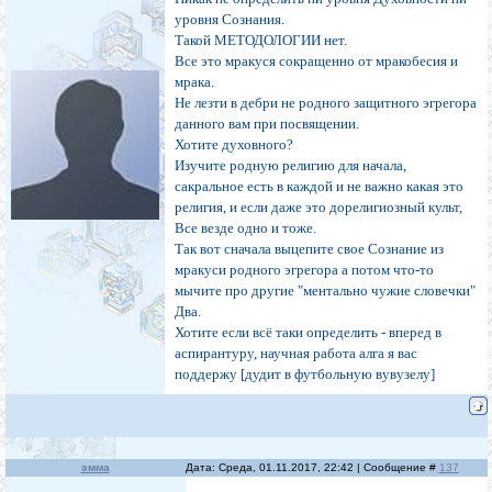
уровня Сознания.
Такой МЕТОДОЛОГИИ нет.
Все это мракуся сокращенно от мракобесия и
мрака.
Не лезти в дебри не родного защитного эгрегора
данного вам при посвящении.
Хотите духовного?
Изучите родную религию для начала,
сакральное есть в каждой и не важно какая это
религия, и если даже это дорелигиозный культ,
Все везде одно и тоже.
Так вот сначала выцепите свое Сознание из
мракуси родного эгрегора а потом что-то
мычите про другие "ментально чужие словечки"
Два.
Хотите если всё таки определить - вперед в
аспирантуру, научная работа алга я вас
поддержу [дудит в футбольную вувузелу]
эмма
Дата: Среда, 01.11.2017, 22:42 | Сообщение #
137