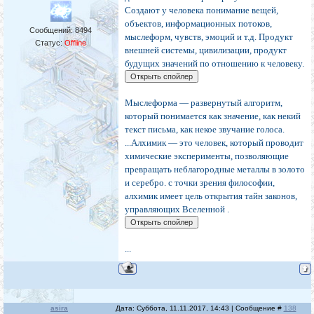
Создают у человека понимание вещей,
объектов, информационных потоков,
Сообщений:
8494
мыслеформ, чувств, эмоций и т.д. Продукт
Статус:
Offline
внешней системы, цивилизации, продукт
будущих значений по отношению к человеку.
Мыслеформа — развернутый алгоритм,
который понимается как значение, как некий
текст письма, как некое звучание голоса.
...Алхимик — это человек, который проводит
химические эксперименты, позволяющие
превращать неблагородные металлы в золото
и серебро. с точки зрения философии,
алхимик имеет цель открытия тайн законов,
управляющих Вселенной .
...
asira
Дата: Суббота, 11.11.2017, 14:43 | Сообщение #
138