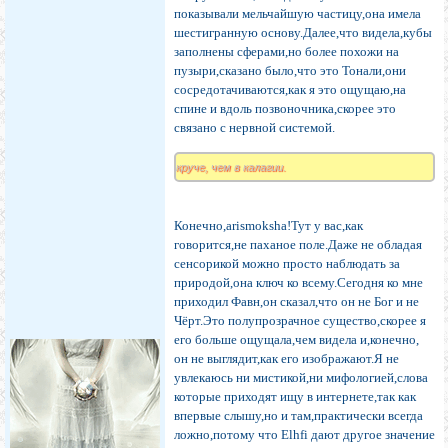
показывали мельчайшую частицу,она имела
шестигранную основу.Далее,что видела,кубы
заполнены сферами,но более похожи на
пузыри,сказано было,что это Тонали,они
сосредотачиваются,как я это ощущаю,на
спине и вдоль позвоночника,скорее это
связано с нервной системой.
круче, чем в калагии.
Конечно,arismoksha!Тут у вас,как
говорится,не паханое поле.Даже не обладая
сенсорикой можно просто наблюдать за
природой,она ключ ко всему.Сегодня ко мне
приходил Фавн,он сказал,что он не Бог и не
Чёрт.Это полупрозрачное существо,скорее я
его больше ощущала,чем видела и,конечно,
он не выглядит,как его изображают.Я не
увлекаюсь ни мистикой,ни мифологией,слова
которые приходят ищу в интернете,так как
впервые слышу,но и там,практически всегда
ложно,потому что Elhfi дают другое значение