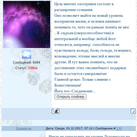
Цель многих эзотериков состоит в
расширении сознания.
Оно позволяет выйти на новый уровень
восприятия жизни, и человек начинает
понимать то, чего он раньше понять не мог.
...К сидхам (сверхспособностям) в
интегральной и вообще любой йоге
относятся, например: способность не
чувствовать холода, боли, голода, телекинез,
ясновидение, чтение мыслей и многие
другие. И тут важно помнить, что не
Сообщений:
8494
достижение этих «волшебных» подарков
Статус:
Offline
было и остается саморазвитие
Главной целью. Только слияние с
Божественным!
Йога это- Соединение...
Сущности
Дата: Среда, 01.11.2017, 07:14 | Сообщение #
136
Никак не определить ни уровня Духовности ни