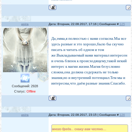
asira
Дата: Вторник, 22.08.2017, 17:16 | Сообщение #
125
Да,эмма,я полностью с вами согласна.Мы все
здесь разные и это хорошо,было бы скучно
писать и читать об одном и том
же.Выкладываемый вами материал интересен
и очень близок к происходящему,такой некий
интерес к магии жизни.Магия безусловно
сложна,она должна содержать не только
знания,но и внутренний потенциал.Тем мы и
интересны,что даём разные знания.Спасибо.
Сообщений:
2928
Статус:
Offline
asira
Дата: Вторник, 22.08.2017, 23:15 | Сообщение #
126
много бреда... скажу вам честно....