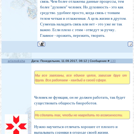
связь. Чем более отлажены данные процессы, тем
более "духовен" человек. Но духовность - это как
средство. удобнее просто, когда связь с тонким
телом четкая и отлаженная. А цель жизни в другом.
Сумеешь наладить связь или нет - это уже не так
важно. Если плохо с этим - отведут за ручку..
Главное - прожить, пережить, творить.
arismoksha
Дата: Понедельник, 11.09.2017, 06:12 | Сообщение #
130
Мы все завязаны, все единое целое, зависим друг от
друга. Все работаем - каждый в своей сфере.
Человек не функция, он не должен работать, так будет
существовать общность биороботов.
Но сделать так, чтобы не навредить по возможности.
Нужно научиться отличать хорошее от плохого и
выпалывать сорняки в огороде своей жизни.