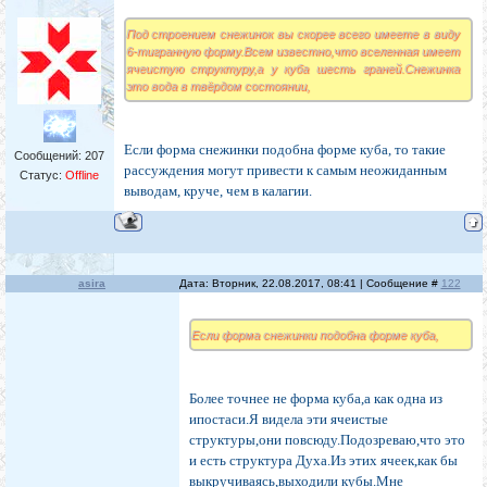
Под строением снежинок вы скорее всего имеете в виду
6-тигранную форму.Всем известно,что вселенная имеет
ячеистую структуру,а у куба шесть граней.Снежинка
это вода в твёрдом состоянии,
Если форма снежинки подобна форме куба, то такие
Сообщений:
207
рассуждения могут привести к самым неожиданным
Статус:
Offline
выводам, круче, чем в калагии.
asira
Дата: Вторник, 22.08.2017, 08:41 | Сообщение #
122
Если форма снежинки подобна форме куба,
Более точнее не форма куба,а как одна из
ипостаси.Я видела эти ячеистые
структуры,они повсюду.Подозреваю,что это
и есть структура Духа.Из этих ячеек,как бы
выкручиваясь,выходили кубы.Мне