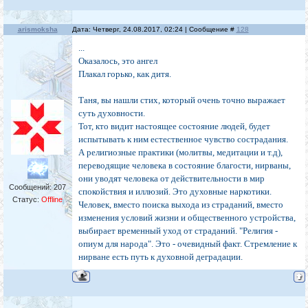
путь в Эволюцию, в космическое
Бытие. Лишь для беспечного Природа, как
колыбель для младенца, для
arismoksha
Дата: Четверг, 24.08.2017, 02:24 | Сообщение #
128
безответственного -- судия, а для мертвого
...
духом -- могила. Жадного Природа
Оказалось, это ангел
делает тупоумным, а щедрого мудрым;
осуждающему она закрывает глаза на
Плакал горько, как дитя.
истинное положение вещей, а всепрощающего
наделяет умом проницательным;
Таня, вы нашли стих, который очень точно выражает
внимательного делает самого
суть духовности.
примечательным более высоким духам -- не
Тот, кто видит настоящее состояние людей, будет
скрывает его от Учителя и раскрывает
испытывать к ним естественное чувство сострадания.
Врата к Учителю.
Эти Врата к Учителю отверзает Природа по
А религиозные практики (молитвы, медитации и т.д),
устремленной воле самого
переводящие человека в состояние благости, нирваны,
человека.
они уводят человека от действительности в мир
Сообщений:
207
спокойствия и иллюзий. Это духовные наркотики.
Человек волен путешествовать -- это
Статус:
Offline
Человек, вместо поиска выхода из страданий, вместо
потребность его души научиться у
Природы непосредственности,
изменения условий жизни и общественного устройства,
самобытности и неповторимости во всех
выбирает временный уход от страданий. "Религия -
делах
опиум для народа". Это - очевидный факт. Стремление к
своих. Человек волен шествовать -- это
нирване есть путь к духовной деградации.
потребность его Духа укрепиться на
восхождении.
Есть два пути -- спиральное восхождение в
общем развитии в Луче
Эволюции, и вертикальное восхождение в