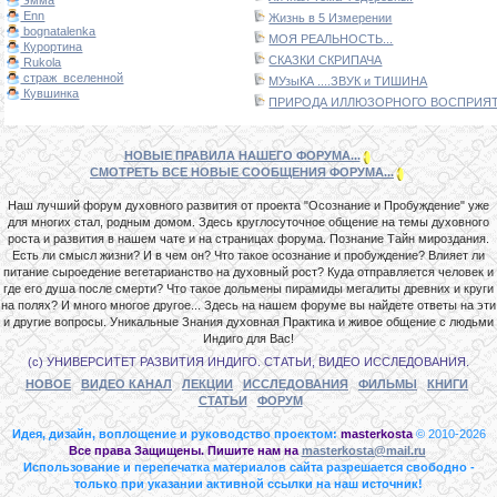
Enn
Жизнь в 5 Измерении
bognatalenka
МОЯ РЕАЛЬНОСТЬ...
Курортина
СКАЗКИ СКРИПАЧА
Rukola
страж_вселенной
МУзыКА ....ЗВУК и ТИШИНА
Кувшинка
ПРИРОДА ИЛЛЮЗОРНОГО ВОСПРИЯТИ
НОВЫЕ ПРАВИЛА НАШЕГО ФОРУМА...
СМОТРЕТЬ ВСЕ НОВЫЕ СООБЩЕНИЯ ФОРУМА...
Наш лучший форум духовного развития от проекта "Осознание и Пробуждение" уже
для многих стал, родным домом. Здесь круглосуточное общение на темы духовного
роста и развития в нашем чате и на страницах форума. Познание Тайн мироздания.
Есть ли смысл жизни? И в чем он? Что такое осознание и пробуждение? Влияет ли
питание сыроедение вегетарианство на духовный рост? Куда отправляется человек и
где его душа после смерти? Что такое дольмены пирамиды мегалиты древних и круги
на полях? И много многое другое... Здесь на нашем форуме вы найдете ответы на эти
и другие вопросы. Уникальные Знания духовная Практика и живое общение с людьми
Индиго для Вас!
(с) УНИВЕРСИТЕТ РАЗВИТИЯ ИНДИГО. СТАТЬИ, ВИДЕО ИССЛЕДОВАНИЯ.
НОВОЕ
ВИДЕО КАНАЛ
ЛЕКЦИИ
ИССЛЕДОВАНИЯ
ФИЛЬМЫ
КНИГИ
СТАТЬИ
ФОРУМ
Идея, дизайн, воплощение и руководство проектом:
masterkosta
© 2010-2026
Все права Защищены. Пишите нам на
masterkosta@mail.ru
Использование и перепечатка материалов сайта разрешается свободно -
только при указании активной ссылки на наш источник!