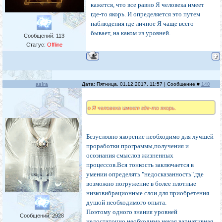
кажется, что все равно Я человека имеет
где-то якорь. И определяется это путем
наблюдения где личное Я чаще всего
бывает, на каком из уровней.
Сообщений:
113
Статус:
Offline
asira
Дата: Пятница, 01.12.2017, 11:57 | Сообщение #
140
о Я человека имеет где-то якорь.
Безусловно якорение необходимо для лучшей
проработки программы,получения и
осознания смыслов жизненных
процессов.Вся тонкость заключается в
умении определять "недосказанность",где
возможно погружение в более плотные
низковибрационные слои для приобретения
душой необходимого опыта.
Поэтому одного знания уровней
Сообщений:
2928
недостаточно,необходима некая вариативная