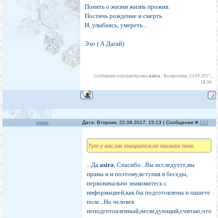
Понять о жизни жизнь прожив.
Постичь рождение и смерть
И, улыбаясь, умереть...
Эхо ( А Дагай)
asira
Сообщение отредактировал
-
Воскресенье, 24.09.2017,
18:36
эмма
Дата: Вторник, 22.08.2017, 15:13 | Сообщение #
123
Тут у вас,как говорится,не паханое поле.
...Да
asira
, Спасибо...Вы исследуете,вы
правы и и поэтому,вступая в беседы,
первоначально знакомитесь с
информацией,как бы подготовлены и пашете
поле...Но человек
неподготовленный,несведующий,считаю,что