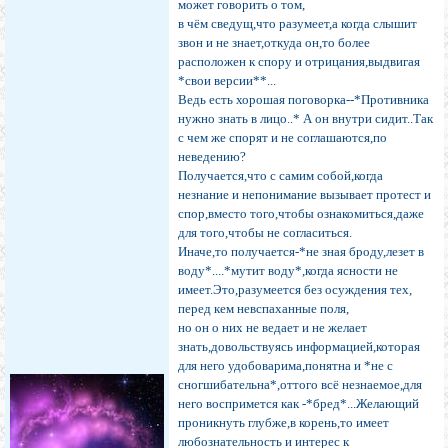
может говорить о том,
в чём сведущ,что разумеет,а когда слышит
звон и не знает,откуда он,то более
расположен к спору и отрицания,выдвигая
*свои версии**...
Ведь есть хорошая поговорка--*Противника
нужно знать в лицо..* А он внутри сидит..Так
с чем же спорят и не соглашаются,по
неведению?
Получается,что с самим собой,когда
незнание и непонимание вызывает протест и
спор,вместо того,чтобы ознакомиться,даже
для того,чтобы не согласиться.
Иначе,то получается-*не зная броду,лезет в
воду*....*мутит воду*,когда ясности не
имеет.Это,разумеется без осуждения тех,
перед кем невспаханные поля,
но он о них не ведает и не желает
знать,довольствуясь информацией,которая
для него удобоварима,понятна и *не с
сногшибательна*,оттого всё незнаемое,для
него воспримется как -*бред*...Желающий
проникнуть глубже,в корень,то имеет
любознательность и интерес к