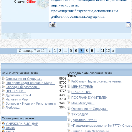
Статус:
Offline
виртуозность их
прохождения,безусловно,основанная на
действии,осознании,ощущении...
«
1
2
…
5
6
8
9
…
11
12
»
Страница
7
из
12
7
Самые отвечаемые темы
Последние обновлённые темы
Тема:
8909
Осознания от Сириуса .
Каббала - Наука о смысле жизни.
8700
Что происходит сейчас в Мире...
7246
МЕНЕСТРЕЛЬ
Свободный разговор...
4778
ПРОЗРЕНИЕ
ПРОЗРЕНИЕ
4380
Дуратино - это Я
ПОСЛАНИЕ УЧИТЕЛЕЙ
3731
Человек и Мир
3418
Моя Мелодия...
Вопросы к Индиго и Кристальным...
3048
Любовь...
Осознания от Сириуса .
ТРУБАДУР
Самые разговорчивые
Дуратино - это Я
СНЕЖЭЛЬ-БИО-ДАР
«Парамагинумерология № 7777» Символ
спика
Личная Тема Фёдоровны.
эмма