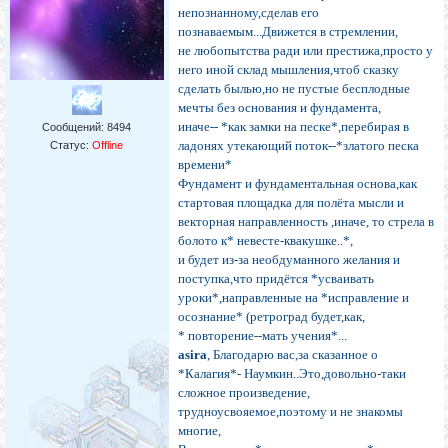
непознанному,сделав его
познаваемым...Движется в стремлении,
не любопытства ради или престижа,просто у
него иной склад мышления,чтоб сказку
сделать былью,но не пустые бесплодные
мечты без основания и фундамента,
иначе-- *как замки на песке*,перебирая в
Сообщений:
8494
ладонях утекающий поток--*златого песка
Статус:
Offline
времени*
Фундамент и фундаментальная основа,как
стартовая площадка для полёта мысли и
векторная направленность ,иначе, то стрела в
болото к* невесте-квакушке..*,
и будет из-за необдуманного желания и
поступка,что придётся *усваивать
уроки*,направленные на *исправление и
осознание* (ретроград будет,как,
* повторение--мать учения*...
asira
, Благодарю вас,за сказанное о
*Калагия*- Наумкин..Это,довольно-таки
сложное произведение,
трудноусвояемое,поэтому и не знакомы
многие,