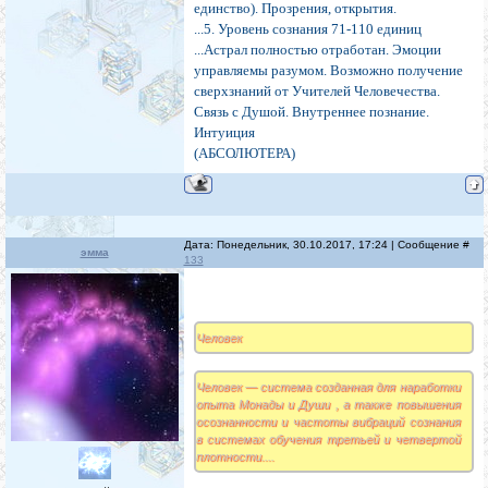
единство). Прозрения, открытия.
...5. Уровень сознания 71-110 единиц
...Астрал полностью отработан. Эмоции
управляемы разумом. Возможно получение
сверхзнаний от Учителей Человечества.
Связь с Душой. Внутреннее познание.
Интуиция
(АБСОЛЮТЕРА)
Дата: Понедельник, 30.10.2017, 17:24 | Сообщение #
эмма
133
Человек
Человек — система созданная для наработки
опыта Монады и Души , а также повышения
осознанности и частоты вибраций сознания
в системах обучения третьей и четвертой
плотности....