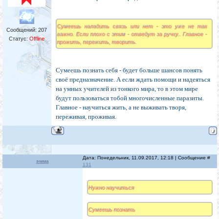
Сумеешь наладить связь или нет - это уже не так
Сообщений:
207
важно. Если плохо с этим - отведут за ручку.. Главное -
Статус:
Offline
прожить, пережить, творить.
Сумеешь познать себя - будет больше шансов понять
своё предназначение. А если ждать помощи и надеяться
на умных учителей из тонкого мира, то в этом мире
будут пользоваться тобой многочисленные паразиты.
Главное - научиться жить, а не выживать творя,
переживая, проживая.
Дата: Понедельник, 11.09.2017, 12:18 | Сообщение #
эмма
131
Нужно научиться
Сумеешь познать