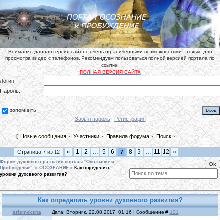
Внимание данная версия сайта с очень ограниченными возможностями - только для
просмотра видео с телефонов. Рекомендуем пользоваться полной версией портала по
ссылке:
ПОЛНАЯ ВЕРСИЯ САЙТА
Логин:
Пароль:
запомнить
Забыл пароль
|
Регистрация
[
Новые сообщения
·
Участники
·
Правила форума
·
Поиск
·
«
1
2
…
5
6
8
9
…
11
12
»
Страница
7
из
12
7
Форум духовного развития портала "Осознание и
Пробуждение".
»
ОСОЗНАНИЕ
»
Как определить
уровни духовного развития?
Как определить уровни духовного развития?
arismoksha
Дата: Вторник, 22.08.2017, 01:16 | Сообщение #
121