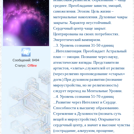
среднее. Преобладание зависти, эмоций,
саможеления. Эгоизм. Цель жизни –
материальные накопления. Духовные чакры
закрыты. Характер неустойчивый.
Сердечный центр чаще закрыт.
Центрированы на своих потребностях.
Энергетический вампиризм.
...3. Уровень сознания 31-50 единиц
...Интеллигенция. Преобладает Астральный
план — эмоции. Познание через науку,
Сообщений:
8494
атеистические взгляды. Представители
Статус:
Offline
артистов, «элиты»,служителей от религии
(через религию проповедование «старых»
догм.) При духовном развитии (познание
мироустройства, но не религиозность)
следует переход на Ментальные Уровни.
...4. Уровень сознания 51-70 единиц
...Развитие через Интеллект и Сердце.
Способности к высшему образованию.
Стремление к Духовности (познать суть
вещей и мироустройства). Открывается
сердечный центр, а значит и высокие чувства
(сострадание, альтруизм, прощение,