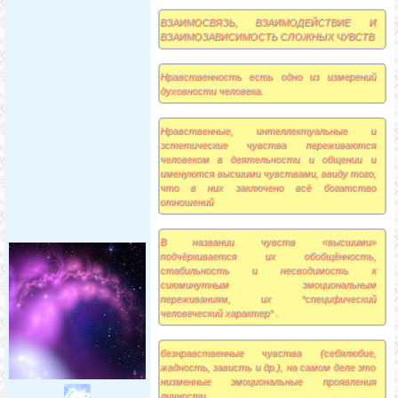
ВЗАИМОСВЯЗЬ, ВЗАИМОДЕЙСТВИЕ И
ВЗАИМОЗАВИСИМОСТЬ СЛОЖНЫХ ЧУВСТВ
Нравственность есть одно из измерений
духовности человека.
Нравственные, интеллектуальные и
эстетические чувства переживаются
человеком в деятельности и общении и
именуются высшими чувствами, ввиду того,
что в них заключено всё богатство
отношений
В названии чувств «высшими»
подчёркивается их обобщённость,
стабильность и несводимость к
сиюминутным эмоциональным
переживаниям, их *специфический
человеческий характер* .
безнравственные чувства (себялюбие,
жадность, зависть и др.), на самом деле это
низменные эмоциональные проявления
личности.