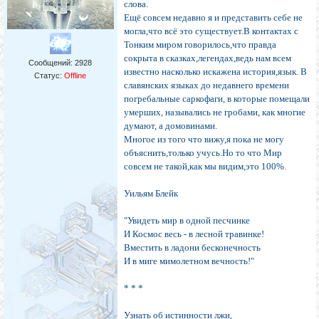
слова.
Ещё совсем недавно я и представить себе не
могла,что всё это существует.В контактах с
Тонким миром говорилось,что правда
сокрыта в сказках,легендах,ведь нам всем
Сообщений:
2928
известно насколько искажена история,язык. В
Статус:
Offline
славянских языках до недавнего времени
погребальные саркофаги, в которые помещали
умерших, назывались не гробами, как многие
думают, а домовинами.
Многое из того что вижу,я пока не могу
объяснить,только учусь.Но то что Мир
совсем не такой,как мы видим,это 100%.
Уильям Блейк
"Увидеть мир в одной песчинке
И Космос весь - в лесной травинке!
Вместить в ладони бесконечность
И в миге мимолетном вечность!"
* * *
Узнать об истинности лжи,