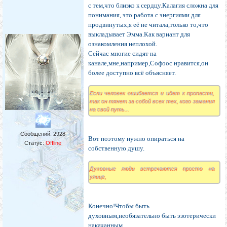
с тем,что близко к сердцу.Калагия сложна для
понимания, это работа с энергиями для
продвинутых,я её не читала,только то,что
выкладывает Эмма.Как вариант для
ознакомления неплохой.
Сейчас многие сидят на
канале,мне,например,Софоос нравится,он
более доступно всё объясняет.
Если человек ошибается и идет к пропасти,
так он тянет за собой всех тех, кого заманил
на свой путь...
Сообщений:
2928
Вот поэтому нужно опираться на
Статус:
Offline
собственную душу.
Духовные люди встречаются просто на
улице,
Конечно!Чтобы быть
духовным,необязательно быть эзотерически
накачанным.