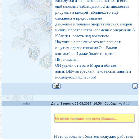
Возьмутся и -*ничего не понятно* и есть
ещё сложные таблицы,их 52 из множества
рисунков в каждой таблице.Это ещё
сложнее,тм предоставлено
движение и течение энергетических вихрей
и связь пространства--времени с энергиями.А
КАлагия--власть над временем...
Наумкин на практике это всё познал и
ощутил и далее изложил.Он--Волхв-
контактёр...И даже,более того,типо
ПЕрельмана...
ОН удалён от этого Мира и обитает....
asira
, ВЫ-интересный человек,пытливый и
исследующий,спасибо!
asira
Дата: Вторник, 22.08.2017, 16:56 | Сообщение #
124
Не имею понятия что есть Калагия...
И это совсем не обязательно,нужно работать